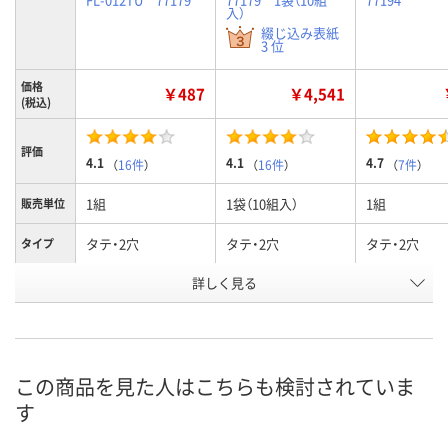
入）
綴じ込み表紙
3 位
価格
￥487
￥4,541
(税込)
評価
4.1
4.1
4.7
（
16件
）
（
16件
）
（
7件
）
1組
1袋（10組入）
1組
販売単位
タテ・2穴
タテ・2穴
タテ・2穴
タイプ
詳しく見る
A4
A4
B5
サイズ
お申込番
479808
500204
015031
号
あり
あり
あり
在庫
この商品を見た人はこちらも検討されていま
す
8月8日（土）
8月8日（土）
8月8日（土）
お届け日