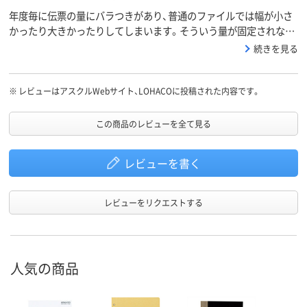
年度毎に伝票の量にバラつきがあり、普通のファイルでは幅が小さ
かったり大きかったりしてしまいます。そういう量が固定されない
大量の紙を綴るのには、何だか懐かしい感じのする(小学校で先生と
続きを見る
かがよく使っていた記憶が(笑))こういった表紙が一番だと思ってい
ます。背表紙が欲しい場合は、厚紙で表紙の折り目の部分が端にく
るように背表紙を作り、綴りたいのパンチ穴部分を包んだ上から上
※
レビューはアスクルWebサイト、LOHACOに投稿された内容です。
下に表紙を載せて綴ればいいですし。 ↓とじ込
表紙 ————紙の束→ 三三三コ ← コ の部分
この商品のレビューを全て見る
が厚紙で制作した背表紙 ——ー—こんな感じに。
レビューを書く
レビューをリクエストする
人気の商品