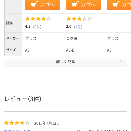
カゴへ
カゴへ
カ
評価
4.3
3.0
（
3件
）
（
2件
）
プラス
コクヨ
プラス
メーカー
A5
A5-E
A5
サイズ
詳しく見る
2
2
2、2穴
穴数
ヨコ
ヨコ
ヨコ
向き
アスクル
商品環境
スコア
レビュー（3件）
2015年7月13日