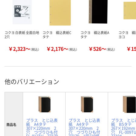
コクヨ 白表紙 全面白地
コクヨ 綴込表紙C
コクヨ 綴込表紙A
コクヨ 
2穴
タテ
タテ
ヨコ
￥2,323～
￥2,176～
￥526～
￥1
（税込）
（税込）
（税込）
他のバリエーション
プラス とじ込表
プラス とじ込表
プラス とじ
紙 A4タテ
紙 A4タテ
紙 B5タテ
商品名
307×220mm 2
307×220mm 2
267×192mm
穴 つづりひも付
穴 つづりひも付
穴 FL-009
FL-012TU 77179
77179 1袋（10組
77194