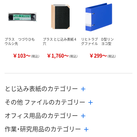
数量
数量
数量
カゴへ
カゴへ
カ
プラス つづりひも
プラス とじ込み表紙 4
リヒトラブ D型リン
ウルシ先
穴
グファイル ヨコ型
￥103～
￥1,760～
￥299～
（税込）
（税込）
（税込）
とじ込み表紙のカテゴリー
その他 ファイルのカテゴリー
オフィス用品のカテゴリー
作業・研究用品のカテゴリー