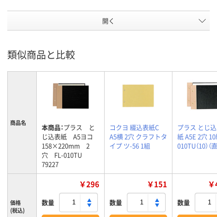
開く
類似商品と比較
商品名
本商品：
プラス と
コクヨ 綴込表紙C
プラス とじ
じ込表紙 A5ヨコ
A5横 2穴 クラフトタ
紙 A5E 2穴 10
158×220mm 2
イプ ツ-56 1組
010TU（10）
穴 FL-010TU
79227
￥296
￥151
￥4
数量
数量
数量
価格
(税込)