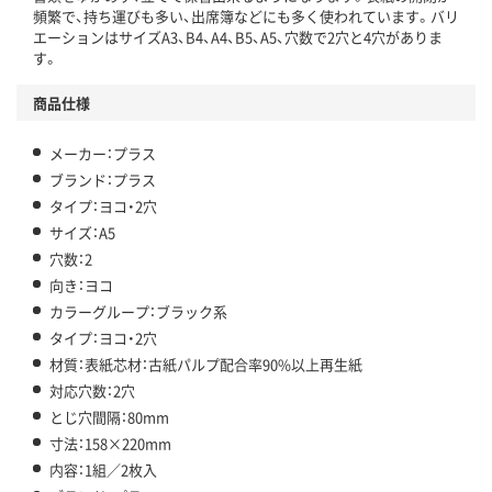
頻繁で、持ち運びも多い、出席簿などにも多く使われています。バリ
エーションはサイズA3、B4、A4、B5、A5、穴数で2穴と4穴がありま
す。
商品仕様
メーカー：プラス
ブランド：プラス
タイプ：ヨコ・2穴
サイズ：A5
穴数：2
向き：ヨコ
カラーグループ：ブラック系
タイプ：ヨコ・2穴
材質：表紙芯材：古紙パルプ配合率90%以上再生紙
対応穴数：2穴
とじ穴間隔：80mm
寸法：158×220mm
内容：1組／2枚入