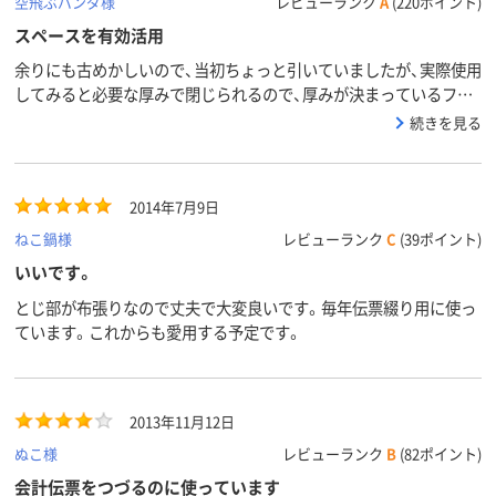
空飛ぶパンダ様
レビューランク
A
(220ポイント)
スペースを有効活用
余りにも古めかしいので、当初ちょっと引いていましたが、実際使用
してみると必要な厚みで閉じられるので、厚みが決まっているファ
イルよりスペースが有効に活用でき、今では気に入っています。通
続きを見る
常の会社のように立てて保管するのであれば、背表紙がないと不便
だと思いますが、弊社は古い会社で机の引き出しも自宅の引出の様
なので、ファイルは寝せて保管。これだと背表紙が無くても気にな
2014年7月9日
りません。今後も弊社では活躍してくれそうです。
ねこ鍋様
レビューランク
C
(39ポイント)
いいです。
とじ部が布張りなので丈夫で大変良いです。毎年伝票綴り用に使っ
ています。これからも愛用する予定です。
2013年11月12日
ぬこ様
レビューランク
B
(82ポイント)
会計伝票をつづるのに使っています