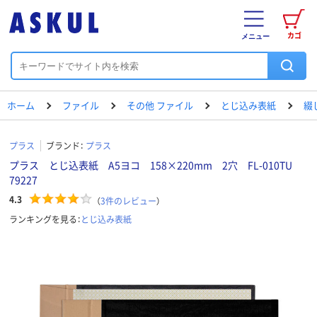
カゴ
メニュー
ホーム
ファイル
その他 ファイル
とじ込み表紙
綴
プラス
ブランド：
プラス
プラス とじ込表紙 A5ヨコ 158×220mm 2穴 FL-010TU
79227
4.3
（
3
件のレビュー
）
ランキングを見る：
とじ込み表紙