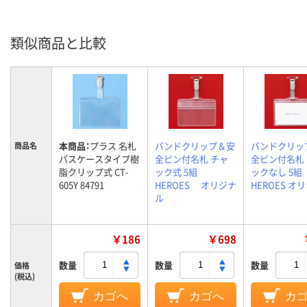
類似商品と比較
本商品：
プラス 名札
バンドクリップ＆安
バンドクリッ
商品名
パスケースタイプ樹
全ピン付名札 チャ
全ピン付名札
脂クリップ式 CT-
ック式 5組
ックなし 5組
605Y 84791
HEROES オリジナ
HEROES オ
ル
￥186
￥698
数量
数量
数量
価格
(税込)
カゴへ
カゴへ
カ