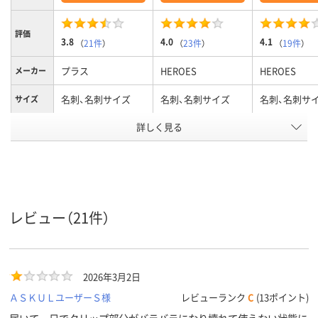
評価
3.8
4.0
4.1
（
21件
）
（
23件
）
（
19件
）
プラス
HEROES
HEROES
メーカー
名刺、名刺サイズ
名刺、名刺サイズ
名刺、名刺サ
サイズ
詳しく見る
クリア(透明・半透明)
グレー系
グレー系
カラーグ
ループ
系
アスクル
商品環境
20
20
スコア
レビュー（21件）
2026年3月2日
ＡＳＫＵＬユーザーＳ様
レビューランク
C
(13ポイント)