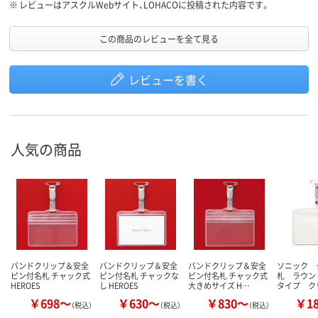
※
レビューはアスクルWebサイト、LOHACOに投稿された内容です。
この商品のレビューを全て見る
レビューを書く
人気の商品
バンドクリップ＆安全
バンドクリップ＆安全
バンドクリップ＆安全
ソニック 
ピン付名札 チャック式
ピン付名札 チャックな
ピン付名札 チャック式
札 ラウン
HEROES
し HEROES
大きめサイズ H…
タイプ ク
￥698～
￥630～
￥830～
￥1
（税込）
（税込）
（税込）