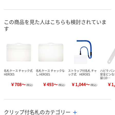
この商品を見た人はこちらも検討されていま
す
名札ケース チャック式
名札ケース チャックな
ストラップ付名札 チャ
ハピラ バ
HEROES
し HEROES
ック式 HEROES
安全ピンなし 
袋（10…
￥708～
￥493～
￥1,044～
￥1,
（税込）
（税込）
（税込）
クリップ付名札のカテゴリー