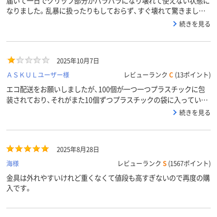
届いて一日でクリップ部分がバラバラになり壊れて使えない状態に
なりました。乱暴に扱ったりもしておらず、すぐ壊れて驚きました。
とても残念です。
続きを見る
2025年10月7日
ＡＳＫＵＬユーザー様
レビューランク
C
(13ポイント)
エコ配送をお願いしましたが、100個が一つ一つプラスチックに包
装されており、それがまた10個ずつプラスチックの袋に入っていて
衝撃でした。環境保護、気候変動危機対応のため、資源とビニールか
続きを見る
ら中身を取り出す時間を無駄にしないため、過剰包装をやめてもら
いたいです。
2025年8月28日
海様
レビューランク
S
(1567ポイント)
金具は外れやすいけれど重くなくて値段も高すぎないので再度の購
入です。