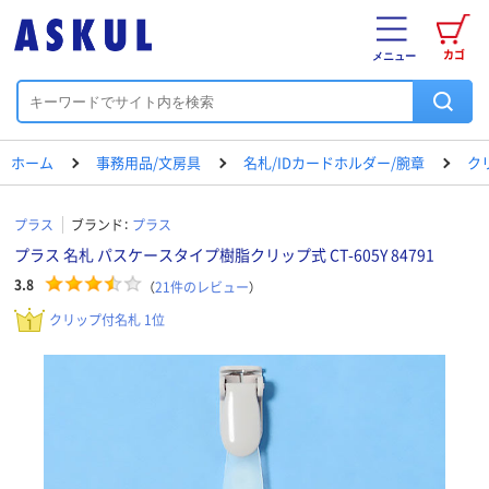
カゴ
メニュー
ホーム
事務用品/文房具
名札/IDカードホルダー/腕章
ク
プラス
ブランド：
プラス
プラス 名札 パスケースタイプ樹脂クリップ式 CT-605Y 84791
3.8
（
21
件のレビュー
）
クリップ付名札 1位