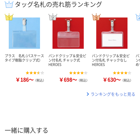
タッグ名札の売れ筋ランキング
プラス 名札（パスケース
バンドクリップ＆安全ピ
バンドクリップ＆安全ピ
バ
タイプ樹脂クリップ式）
ン付名札 チャック式
ン付名札 チャックなし
ン
HEROES
HEROES
め
￥186～
￥698～
￥630～
（税込）
（税込）
（税込）
ランキングをもっと見る
一緒に購入する