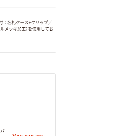
付：名札ケース+クリップ
／
ケルメッキ加工）を使用してお
用パ