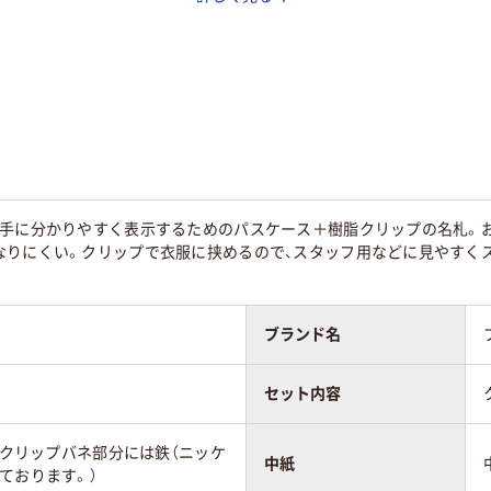
ー系
グレー系
グレー系
ックあり
チャックなし
チャックあり
横型
横型
相手に分かりやすく表示するためのパスケース＋樹脂クリップの名札。お
20
20
なりにくい。クリップで衣服に挟めるので、スタッフ用などに見やすく
ブランド名
セット内容
%（クリップバネ部分には鉄（ニッケ
中紙
ております。）