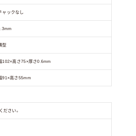
チャックなし
0.3mm
横型
幅102×高さ75×厚さ0.6mm
幅91×高さ55mm
ください。