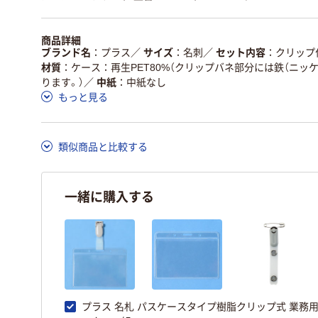
商品詳細
ブランド名
プラス
／
サイズ
名刺
／
セット内容
クリップ
材質
ケース：再生PET80%（クリップバネ部分には鉄（ニッ
ります。）
／
中紙
中紙なし
もっと見る
類似商品と比較する
一緒に購入する
プラス 名札 パスケースタイプ樹脂クリップ式 業務