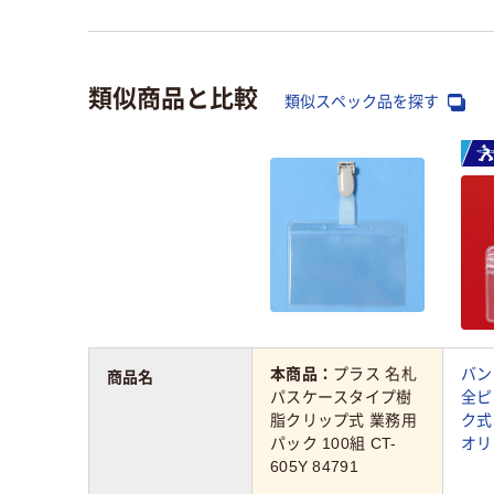
類似商品と比較
類似スペック品を探す
本商品：
プラス 名札
バン
商品名
パスケースタイプ樹
全ピ
脂クリップ式 業務用
ク式
パック 100組 CT-
オリ
605Y 84791