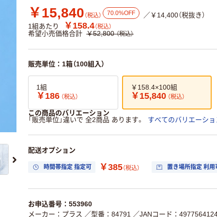
￥15,840
70.0%OFF
／￥14,400（税抜き）
（税込）
￥158.4
1組あたり
（税込）
希望小売価格合計
￥52,800
（税込）
販売単位：1箱（100組入）
1組
￥158.4×100組
￥186
￥15,840
（税込）
（税込）
この商品のバリエーション
「販売単位」違いで 全2商品 あります。
すべてのバリエーショ
配送オプション
￥385
時間帯指定 指定可
置き場所指定 利用
（税込）
お申込番号：553960
メーカー：プラス
／型番：84791
／JANコード：4977564124