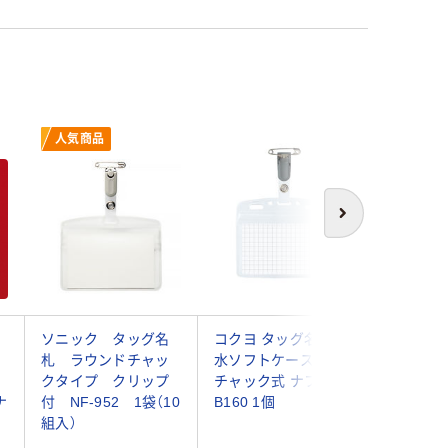
人気商品
次へ
ソニック タッグ名
コクヨ タッグ名札 防
オープン工
ッ
札 ラウンドチャッ
水ソフトケース・密閉
ッグ名札
クタイプ クリップ
チャック式 ナフ-
プ両用 名
ナ
付 NF-952 1袋（10
B160 1個
枚 灰 NT-
組入）
(10枚) 4
送品）