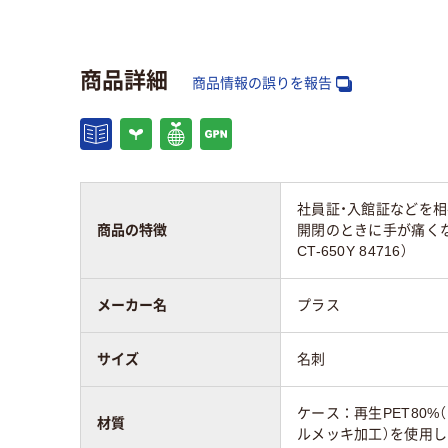
カラーグループ
クリア(透明・半透明)
グレ
系
商品詳細
名札ケースのタイ
商品情報の誤りを報告
チャックなし
チャ
プ
名札ケースの向き
横型
横型
アスクル商品環境
社員証・入館証などを
20
スコア
商品の特徴
開閉のときに手が痛く
CT-650Y 84716）
メーカー名
プラス
サイズ
名刺
ケース：再生PET80
材質
ルメッキ加工）を使用し