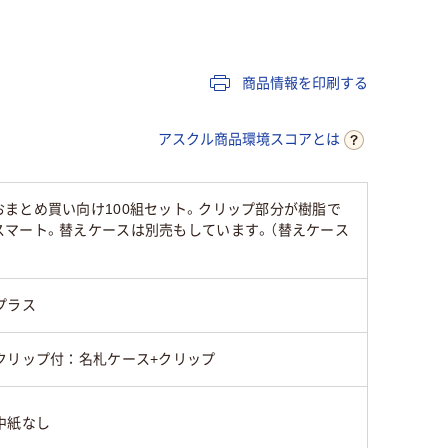
グレー系
商品情報を印刷する
チャックあり
ソフトタイプ
ソフトタ
アスクル商品環境スコアとは
横型
横型
まとめ買い向け100組セット。クリップ部分が樹脂で
スマート。替えケースは別売もしています。（替えケース
プラス
クリップ付：名札ケース+クリップ
中紙なし