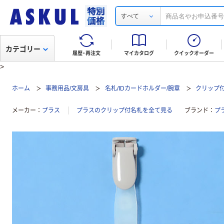
すべて
カテゴリー
履歴・再注文
マイカタログ
クイックオーダー
>
ホーム
事務用品/文房具
名札/IDカードホルダー/腕章
クリップ
メーカー
プラス
プラスのクリップ付名札を全て見る
ブランド
プ