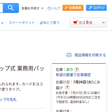
ヘルプ
各種お手続き
0
スイートポイント
あとで買う
カゴ
点
商品情報を印刷する
ップ式 業務用パッ
在庫：
あり
希望の数量で在庫確認
お届け日：
7月28日（火）
にお
入れられます。カードをヨコ
届け
で使うタイプ。
お急ぎ便：7月27日（月）にお届け
（今から14時間49分以内のご注文
ップ付名札
で指定可。追加料金なし）
お届け先：