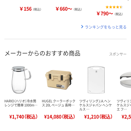
￥156
￥660～
（税込）
（税込）
￥790～
（税込）
ランキングをもっと見る
メーカーからのおすすめ商品
スポンサー
HARIO（ハリオ）冷水筒
HUGEL クーラーボック
ツヴィリングJ.A.ヘン
ツヴィリン
レンジで簡単 1000m…
ス 20L ベージュ 長時…
ケルスジャパン ヘンケ
ケルスジ
ルス …
エ フ…
¥1,740（税込）
¥14,080（税込）
¥1,210（税込）
¥2,