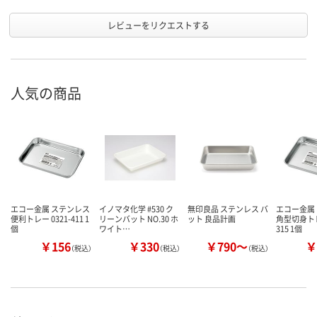
レビューをリクエストする
人気の商品
エコー金属 ステンレス
イノマタ化学 #530 ク
無印良品 ステンレス バ
エコー金属
便利トレー 0321-411 1
リーンバット NO.30 ホ
ット 良品計画
角型切身トレー
個
ワイト…
315 1個
￥156
￥330
￥790～
￥
（税込）
（税込）
（税込）