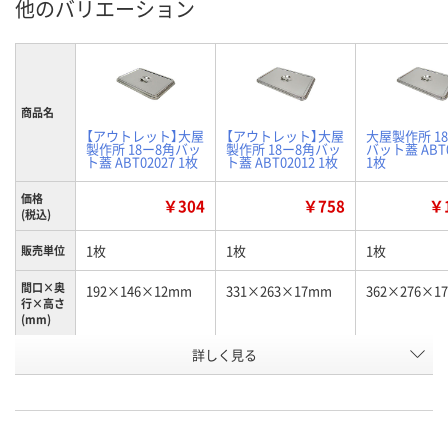
他のバリエーション
商品名
【アウトレット】大屋
【アウトレット】大屋
大屋製作所 1
製作所 18ー8角バッ
製作所 18ー8角バッ
バット蓋 ABT0
ト蓋 ABT02027 1枚
ト蓋 ABT02012 1枚
1枚
価格
￥304
￥758
￥1
(税込)
1枚
1枚
1枚
販売単位
間口×奥
192×146×12mm
331×263×17mm
362×276×1
行×高さ
(mm)
詳しく見る
カード判用
12枚取用
10枚取用
タイプ
お申込番
1020465
1020410
1020401
号
入荷待ち
3点
8点
在庫