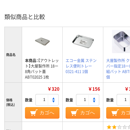
類似商品と比較
商品名
本商品：
【アウトレッ
エコー金属 ステン
大屋製作所 
ト】大屋製作所 18ー
レス便利トレー
バー指定18ー
8角バット蓋
0321-411 1個
組バット ABTE
ABT02025 1枚
個
￥320
￥156
￥1
数量
数量
数量
価格
(税込)
カゴへ
カゴへ
カ