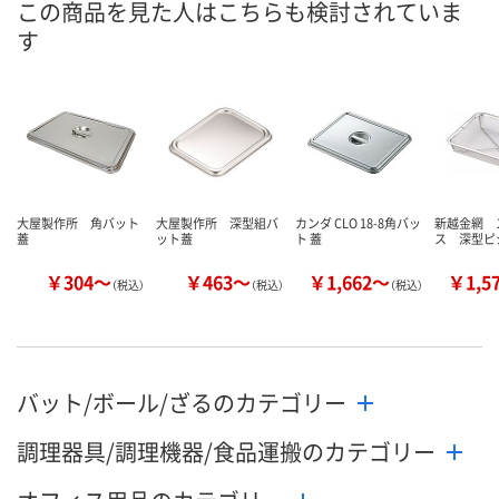
この商品を見た人はこちらも検討されていま
す
8月11日（火）
8月11日（火）
お届け日
数量
数量
お取り扱い終了しま
した
カゴへ
カ
大屋製作所 角バット
大屋製作所 深型組バ
カンダ CLO 18-8角バッ
新越金網 
蓋
ット蓋
ト 蓋
ス 深型ピ
￥304～
￥463～
￥1,662～
￥1,5
（税込）
（税込）
（税込）
バット/ボール/ざるのカテゴリー
調理器具/調理機器/食品運搬のカテゴリー