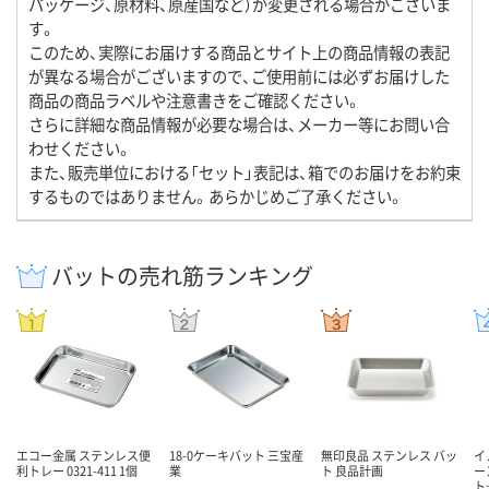
パッケージ、原材料、原産国など）が変更される場合がございま
す。
このため、実際にお届けする商品とサイト上の商品情報の表記
が異なる場合がございますので、ご使用前には必ずお届けした
商品の商品ラベルや注意書きをご確認ください。
さらに詳細な商品情報が必要な場合は、メーカー等にお問い合
わせください。
また、販売単位における「セット」表記は、箱でのお届けをお約束
するものではありません。あらかじめご了承ください。
バットの売れ筋ランキング
エコー金属 ステンレス便
18-0ケーキバット 三宝産
無印良品 ステンレス バッ
イ
利トレー 0321-411 1個
業
ト 良品計画
ー
ト