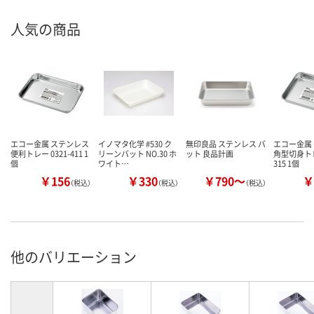
人気の商品
エコー金属 ステンレス
イノマタ化学 #530 ク
無印良品 ステンレス バ
エコー金属
便利トレー 0321-411 1
リーンバット NO.30 ホ
ット 良品計画
角型切身トレー
個
ワイト…
315 1個
￥156
￥330
￥790～
￥
（税込）
（税込）
（税込）
他のバリエーション