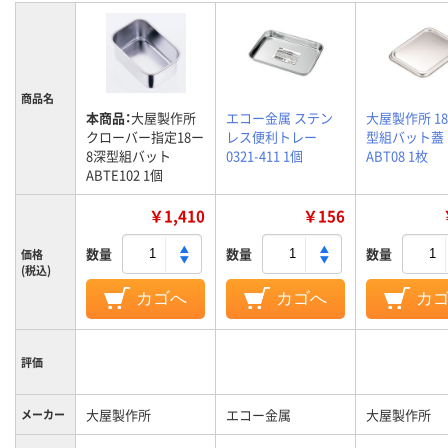
商品名
本商品：
大屋製作所
エコー金属 ステン
大屋製作所 1
クローバー指定18ー
レス便利トレー
型組バット蓋
8深型組バット
0321-411 1個
ABT08 1枚
ABTE102 1個
￥1,410
￥156
数量
数量
数量
価格
(税込)
カゴへ
カゴへ
カ
評価
大屋製作所
エコー金属
大屋製作所
メーカー