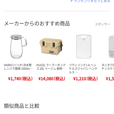
ランキングをもっと見る
メーカーからのおすすめ商品
スポンサー
HARIO（ハリオ）冷水筒
HUGEL クーラーボック
ツヴィリングJ.A.ヘン
タニタ（TA
レンジで簡単 1000m…
ス 20L ベージュ 長時…
ケルスジャパン ヘンケ
チンスケー
ルス …
¥1,740（税込）
¥14,080（税込）
¥1,210（税込）
¥1,
類似商品と比較