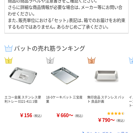
商品の商品ラベルや注意書きをご確認ください。
さらに詳細な商品情報が必要な場合は、メーカー等にお問い合
わせください。
また、販売単位における「セット」表記は、箱でのお届けをお約束
するものではありません。あらかじめご了承ください。
バットの売れ筋ランキング
エコー金属 ステンレス便
18-0ケーキバット 三宝産
無印良品 ステンレス バッ
イ
利トレー 0321-411 1個
業
ト 良品計画
ー
ト
￥156
￥660～
（税込）
（税込）
￥790～
（税込）