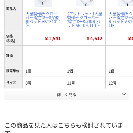
商品名
大屋製作所 クロー
【アウトレット】大屋
大屋製作所 
バー指定18ー8深型
製作所 クローバー
バー指定18ー
組バット ABTE101 1
指定18ー8深型組バ
組バット ABT0
個
ット ABT07011 1個
1個
価格
￥1,541
￥4,612
￥8
(税込)
評価
1個
1個
1個
販売単位
0号
11号
12号
サイズ
お申込番
詳しく見る
1026039
1020895
1020901
号
あり
あり
1点
在庫
8月11日（火）
8月11日（火）
8月11日（火）
お届け日
この商品を見た人はこちらも検討されていま
す