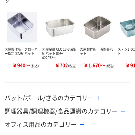
数量
数量
数量
カゴへ
カゴへ
カ
大屋製作所 クローバ
大屋金属 CLO 18-8深型
大屋製作所 深型長バ
ステンレス
ー指定深型組バット
組バット 00号
ット
ト
022072…
￥940～
￥702
￥1,670～
￥9
（税込）
（税込）
（税込）
バット/ボール/ざるのカテゴリー
調理器具/調理機器/食品運搬のカテゴリー
オフィス用品のカテゴリー