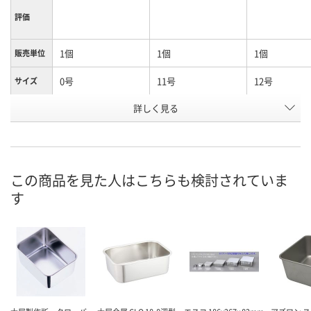
評価
1個
1個
1個
販売単位
0号
11号
12号
サイズ
お申込番
詳しく見る
1026039
1020895
1020901
号
あり
あり
1点
在庫
8月8日（土）
8月8日（土）
8月8日（土）
お届け日
この商品を見た人はこちらも検討されていま
す
数量
数量
数量
カゴへ
カゴへ
カ