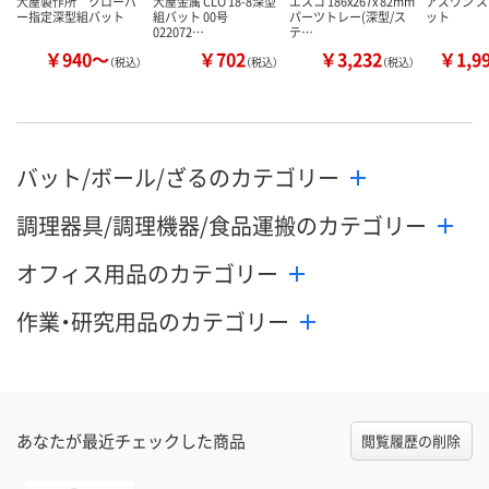
大屋製作所 クローバ
大屋金属 CLO 18-8深型
エスコ 186x267x 82mm
アズワン 
ー指定深型組バット
組バット 00号
パーツトレー(深型/ス
ット
022072…
テ…
￥940～
￥702
￥3,232
￥1,9
（税込）
（税込）
（税込）
バット/ボール/ざるのカテゴリー
調理器具/調理機器/食品運搬のカテゴリー
オフィス用品のカテゴリー
作業・研究用品のカテゴリー
あなたが最近チェックした商品
閲覧履歴の削除