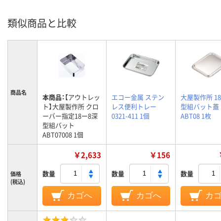
類似商品と比較
商品名
本商品：
【アウトレッ
エコー金属 ステン
大屋製作所 1
ト】大屋製作所 クロ
レス便利トレー
型組バット蓋
ーバー指定18ー8深
0321-411 1個
ABT08 1枚
型組バット
ABT07008 1個
￥2,633
￥156
数量
数量
数量
価格
(税込)
カゴへ
カゴへ
カ