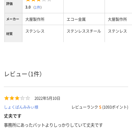
評価
3.0
（
1件
）
大屋製作所
エコー金属
大屋製作所
メーカー
ステンレス
ステンレススチール
ステンレス
材質
カラーグ
シルバー系
シルバー系
ループ
約6L
容量
レビュー（1件）
2022年5月10日
しょくぱんみみぃ様
レビューランク
S
(1093ポイント)
丈夫です
事務所にあったバットよりしっかりしていて丈夫です