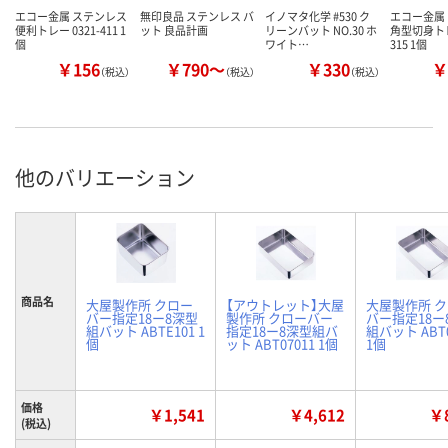
エコー金属 ステンレス
無印良品 ステンレス バ
イノマタ化学 #530 ク
エコー金属
便利トレー 0321-411 1
ット 良品計画
リーンバット NO.30 ホ
角型切身トレー
個
ワイト…
315 1個
￥156
￥790～
￥330
￥
（税込）
（税込）
（税込）
他のバリエーション
商品名
大屋製作所 クロー
【アウトレット】大屋
大屋製作所 
バー指定18ー8深型
製作所 クローバー
バー指定18ー
組バット ABTE101 1
指定18ー8深型組バ
組バット ABT0
個
ット ABT07011 1個
1個
価格
￥1,541
￥4,612
￥8
(税込)