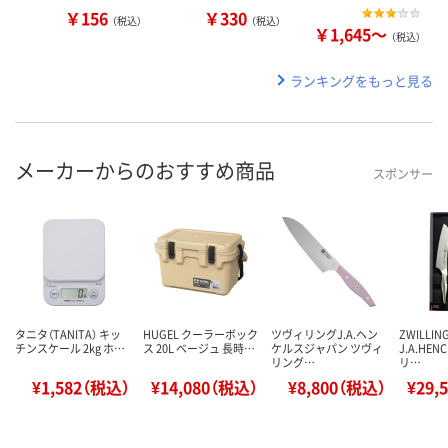
￥156
￥330
（税込）
（税込）
￥1,645～
（税込）
ランキングをもっと見る
メーカーからのおすすめ商品
スポンサー
タニタ（TANITA） キッ
HUGEL クーラーボック
ツヴィリングJ.A.ヘン
ZWILLIN
チンスケール 2kg ホ…
ス 20L ベージュ 長時…
ケルスジャパン ツヴィ
J.A.HEN
リング…
リ…
¥1,582（税込）
¥14,080（税込）
¥8,800（税込）
¥29,