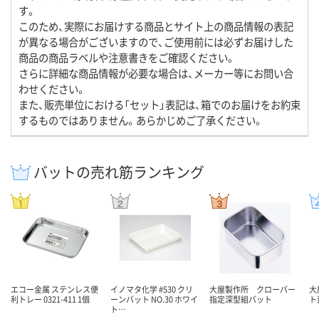
す。
このため、実際にお届けする商品とサイト上の商品情報の表記
が異なる場合がございますので、ご使用前には必ずお届けした
商品の商品ラベルや注意書きをご確認ください。
さらに詳細な商品情報が必要な場合は、メーカー等にお問い合
わせください。
また、販売単位における「セット」表記は、箱でのお届けをお約束
するものではありません。あらかじめご了承ください。
バットの売れ筋ランキング
エコー金属 ステンレス便
イノマタ化学 #530 クリ
大屋製作所 クローバー
大
利トレー 0321-411 1個
ーンバット NO.30 ホワイ
指定深型組バット
ト
ト…