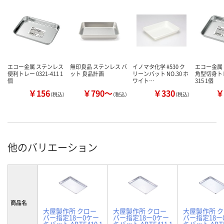
エコー金属 ステンレス
無印良品 ステンレス バ
イノマタ化学 #530 ク
エコー金属
便利トレー 0321-411 1
ット 良品計画
リーンバット NO.30 ホ
角型切身トレー
個
ワイト…
315 1個
￥156
￥790～
￥330
￥
（税込）
（税込）
（税込）
他のバリエーション
商品名
大屋製作所 クロー
大屋製作所 クロー
大屋製作所 
バー指定18ー0ケー
バー指定18ー0ケー
バー指定18ー
キバット ABTE410 1
キバット ABTE411 1
キバット ABTE