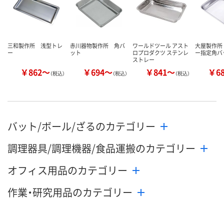
三和製作所 浅型トレ
赤川器物製作所 角バ
ワールドツール アスト
大屋製作所
ー
ット
ロプロダクツ ステンレ
ー指定角バ
ストレー
￥862～
￥694～
￥841～
￥6
（税込）
（税込）
（税込）
バット/ボール/ざるのカテゴリー
調理器具/調理機器/食品運搬のカテゴリー
オフィス用品のカテゴリー
作業・研究用品のカテゴリー