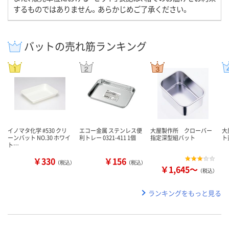
するものではありません。あらかじめご了承ください。
バットの売れ筋ランキング
イノマタ化学 #530 クリ
エコー金属 ステンレス便
大屋製作所 クローバー
大
ーンバット NO.30 ホワイ
利トレー 0321-411 1個
指定深型組バット
ト
ト…
￥330
￥156
（税込）
（税込）
￥1,645～
（税込）
ランキングをもっと見る