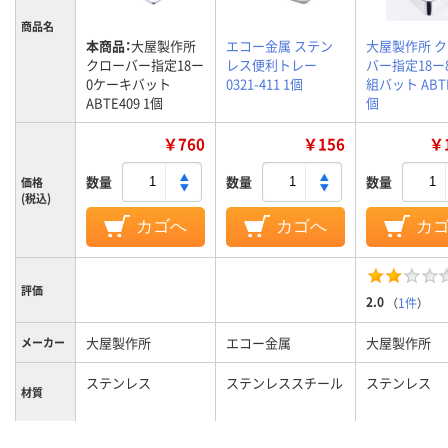
商品名
本商品：
大屋製作所
エコー金属 ステン
大屋製作所 
クローバー指定18ー
レス便利トレー
バー指定18ー
0ケーキバット
0321-411 1個
組バット ABTE
ABTE409 1個
個
￥760
￥156
￥1
数量
数量
数量
価格
(税込)
カゴへ
カゴへ
カ
評価
2.0
（
1件
）
大屋製作所
エコー金属
大屋製作所
メーカー
ステンレス
ステンレススチール
ステンレス
材質
カラーグ
シルバー系
シルバー系