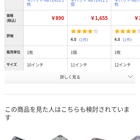
枚
個
枚
価格
￥890
￥1,655
￥1
(税込)
評価
4.0
4.0
（
1件
）
（
1件
）
1枚
1個
1枚
販売単位
10インチ
11インチ
12インチ
サイズ
お申込番
詳しく見る
1025748
1025766
1025775
号
あり
2点
2点
在庫
8月8日（土）
8月8日（土）
8月8日（土）
お届け日
この商品を見た人はこちらも検討されていま
す
数量
数量
数量
カゴへ
カゴへ
カ