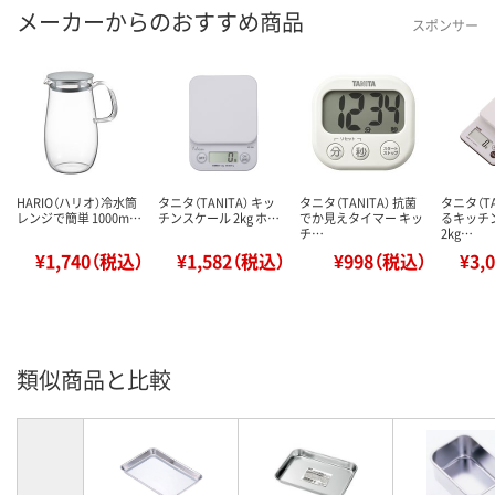
メーカーからのおすすめ商品
スポンサー
HARIO（ハリオ）冷水筒
タニタ（TANITA） キッ
タニタ（TANITA） 抗菌
タニタ（TA
レンジで簡単 1000m…
チンスケール 2kg ホ…
でか見えタイマー キッ
るキッチ
チ…
2kg…
¥1,740（税込）
¥1,582（税込）
¥998（税込）
¥3,
類似商品と比較