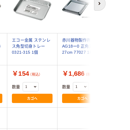
次へ
エコー金属 ステンレ
赤川器物製作所
エコー金
8
ス角型切身トレー
AG18ー0 正角盆
ス万能トレ
0321-315 1個
27cm 77027 1枚
101 1個
￥154
￥1,686
￥171
（税込）
（税込）
数量
数量
数量
カゴへ
カゴへ