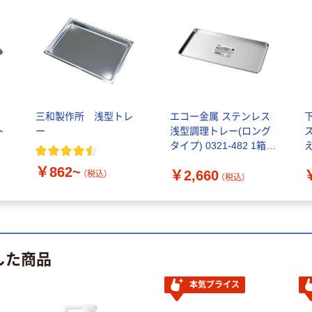
三和製作所 浅型トレ
エコー金属 ステンレス
ト
ー
浅型調理トレー(ロング
タイプ) 0321-482 1箱
え
(12個入)（直送品）
￥862~
￥2,660
（税込）
（税込）
した商品
本気プライス