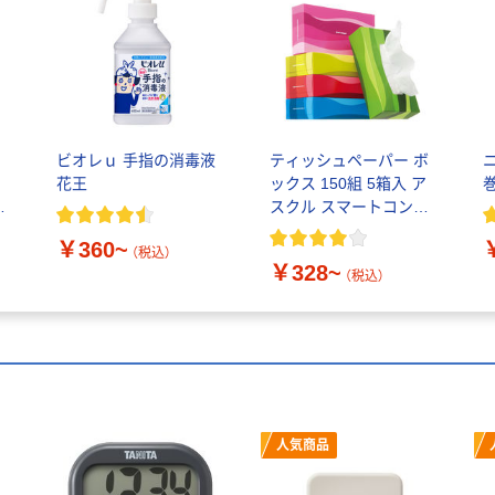
ン
ビオレｕ 手指の消毒液
ティッシュペーパー ボ
ポ
花王
ックス 150組 5箱入 ア
チ
スクル スマートコンパ
ッ
クト ビビッド PEFC認
￥360~
ッ
証
（税込）
￥328~
（税込）
人気商品