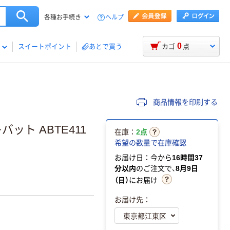
ヘルプ
各種お手続き
0
スイートポイント
あとで買う
カゴ
点
商品情報を印刷する
ット ABTE411
在庫：
2点
希望の数量で在庫確認
お届け日：今から
16時間37
分以内
のご注文で、
8月9日
（日）
にお届け
お届け先：