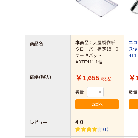
本商品：
大屋製作所
エコ
商品名
クローバー指定18ー0
ス便
ケーキバット
411
ABTE411 1個
￥1,655
￥1
価格（税込）
（税込）
数量
数量
カゴへ
4.0
レビュー
(1)