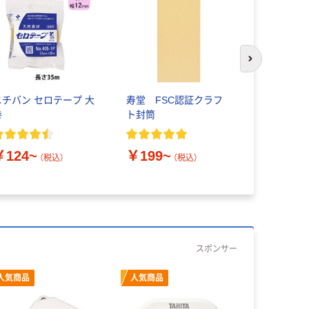
次のスライド
ニチバン セロテープ 大
寿堂 FSC認証クラフ
アスクル限
巻
ト封筒
イオマスポ
25％入 
白） 福助
￥124~
￥199~
（税込）
（税込）
￥155~
スポンサー
人気商品
人気商品
人気商品