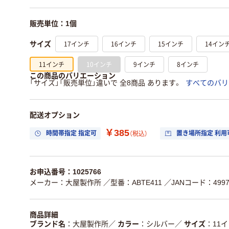
販売単位：1個
17インチ
16インチ
15インチ
14イン
サイズ
11インチ
10インチ
9インチ
8インチ
この商品のバリエーション
「サイズ」「販売単位」違いで 全8商品 あります。
すべてのバリ
配送オプション
￥385
時間帯指定 指定可
置き場所指定 利用
（税込）
お申込番号：1025766
メーカー：大屋製作所
／型番：ABTE411
／JANコード：49979
商品詳細
ブランド名
大屋製作所
／
カラー
シルバー
／
サイズ
11