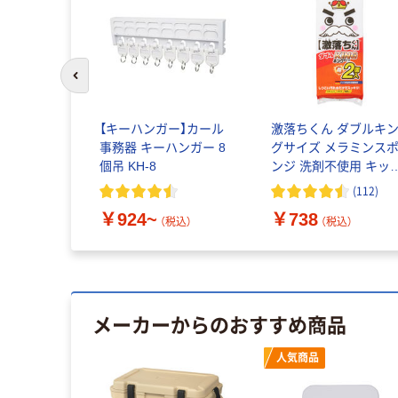
前のスライドへ
【キーハンガー】カール
激落ちくん ダブルキ
事務器 キーハンガー 8
グサイズ メラミンス
個吊 KH-8
ンジ 洗剤不使用 キッ
ンスポンジ セルフカ
(
112
)
ト 1パック（2個入）レ
￥924~
￥738
ク
（税込）
（税込）
メーカーからのおすすめ商品
人気商品