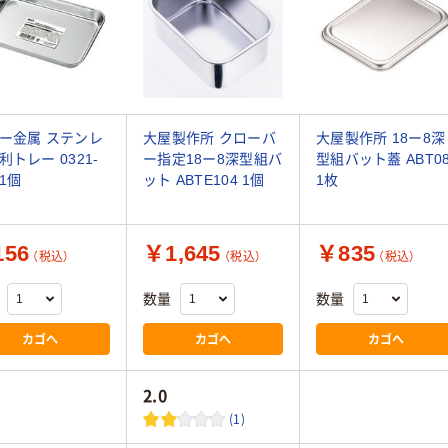
ー金属 ステンレ
大屋製作所 クローバ
大屋製作所 18ー8深
利トレー 0321-
ー指定18ー8深型組バ
型組バット蓋 ABT0
 1個
ット ABTE104 1個
1枚
56
￥1,645
￥835
（税込）
（税込）
（税込）
数量
数量
カゴへ
カゴへ
カゴへ
2.0
(1)