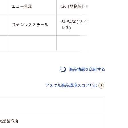
エコー金属
赤川器物製作所
エコー金
SUS430(18-0ステン
ステンレススチール
ステンレ
レス)
商品情報を印刷する
アスクル商品環境スコアとは
大屋製作所