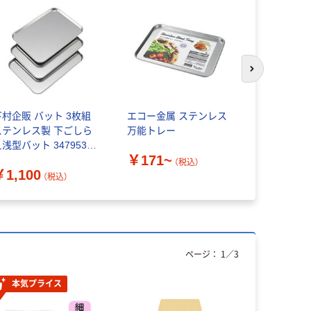
次のスライド
下村企販 バット 3枚組
エコー金属 ステンレス
ワールドツ
ステンレス製 下ごしら
万能トレー
ロプロダク
浅型バット 347953 1
ストレー
￥171~
個
（税込）
￥1,100
￥841~
（税込）
ページ：
1
／
3
本気プライス
本気プ