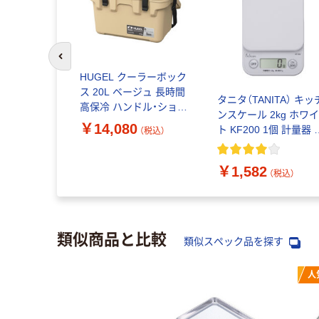
前のスライドへ
セーブ キ
HUGEL クーラーボック
ス L ブル
ス 20L ベージュ 長時間
タニタ（TANITA） キッ
個×5） ツヴ
高保冷 ハンドル・ショル
ンスケール 2kg ホワ
ILLING ）
ダーベルト付き TC-20R
￥14,080
ト KF200 1個 計量器 
（税込）
（税込）
1個 アイリスオーヤマ
ッキングスケール は
かり
￥1,582
（税込）
類似商品と比較
類似スペック品を探す
人