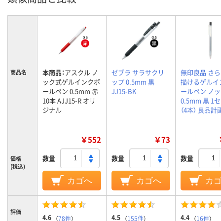
本商品：
アスクル ノ
ゼブラ サラサクリ
無印良品 さ
商品名
ック式ゲルインクボ
ップ 0.5mm 黒
描けるゲルイ
ールペン 0.5mm 赤
JJ15-BK
ールペン ノ
10本 AJJ15-R オリ
0.5mm 黒 1
ジナル
（4本） 良品計
￥552
￥73
数量
数量
数量
価格
(税込)
カゴへ
カゴへ
カ
評価
4.6
4.5
4.4
（
78件
）
（
155件
）
（
16件
）