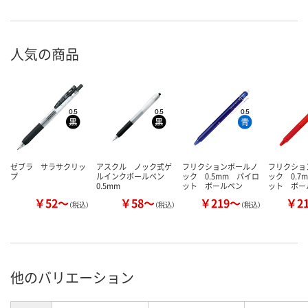
人気の商品
ゼブラ サラサクリッ
アスクル ノック式ゲ
フリクションボールノ
フリクショ
プ
ルインクボールペン
ック 0.5mm パイロ
ック 0.7
0.5mm
ット ボールペン
ット ボー
￥52～
￥58～
￥219～
￥2
（税込）
（税込）
（税込）
他のバリエーション