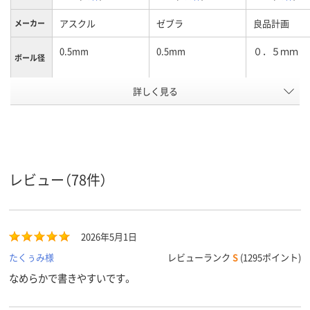
アスクル
ゼブラ
良品計画
メーカー
0.5mm
0.5mm
０．５ｍｍ
ボール径
詳しく見る
クリアカラー／ブラ
ブラック
半透明
軸色
ック
赤
黒
黒
インク色
水性顔料インク
耐水性ゲルインク
ゲルインキ
インク種
類
レビュー（78件）
11mm
11mm
軸径
カラーグ
レッド系
ブラック系
ブラック系
2026年5月1日
ループ
たくぅみ様
レビューランク
S
(1295ポイント)
アスクル
商品環境
75
95
なめらかで書きやすいです。
スコア