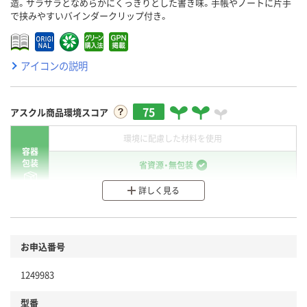
造。サラサラとなめらかにくっきりとした書き味。手帳やノートに片手
で挟みやすいバインダークリップ付き。
アイコンの説明
75
アスクル商品環境スコア
環境に配慮した材料を使用
容器
包装
省資源・無包装
詳しく見る
分別・リサイクルしやすい設計
環境に配慮した材料を使用
商品
お申込番号
本体
省資源・省エネ・節水
1249983
分別・リサイクルしやすい設計
型番