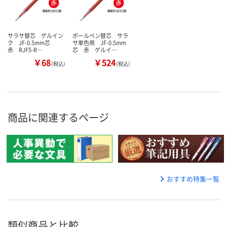
サラサ替芯 ゲルイン
ボールペン替芯 サラ
ク JF-0.5mm芯
サ単色用 JF-0.5mm
赤 RJF5-R…
芯 赤 ゲルイ…
￥68
￥524
（税込）
（税込）
商品に関連するページ
おすすめ特集一覧
類似商品と比較