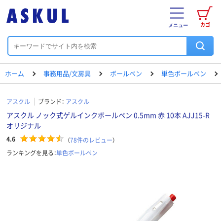
カゴ
メニュー
ホーム
事務用品/文房具
ボールペン
単色ボールペン
アスクル
ブランド：
アスクル
アスクル ノック式ゲルインクボールペン 0.5mm 赤 10本 AJJ15-R
オリジナル
4.6
（
78
件のレビュー
）
ランキングを見る：
単色ボールペン