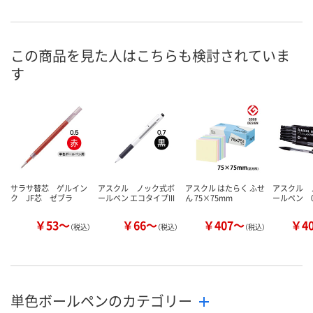
あり
あり
あり
在庫
8月8日（土）
8月8日（土）
8月8日（土）
お届け日
この商品を見た人はこちらも検討されていま
す
数量
数量
数量
カゴへ
カゴへ
カ
サラサ替芯 ゲルイン
アスクル ノック式ボ
アスクル はたらく ふせ
アスクル 
ク JF芯 ゼブラ
ールペン エコタイプIII
ん 75×75mm
ールペン 0
￥53～
￥66～
￥407～
￥4
（税込）
（税込）
（税込）
単色ボールペンのカテゴリー