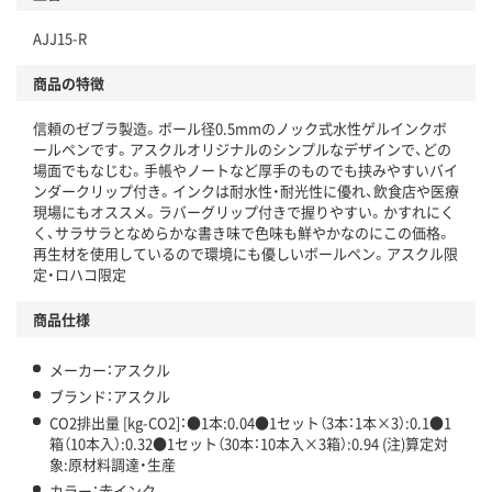
独自の回収スキームがある
AJJ15-R
仕組
アスクルで資源循環している
商品の特徴
温室効果ガスなどの削減
信頼のゼブラ製造。ボール径0.5mmのノック式水性ゲルインクボ
この商品の環境配慮ポイントです。下記商品詳細「
ールペンです。アスクルオリジナルのシンプルなデザインで、どの
アスクル商品環境スコア詳細／加点項目
」で確認できます。
場面でもなじむ。手帳やノートなど厚手のものでも挟みやすいバイ
ンダークリップ付き。インクは耐水性・耐光性に優れ、飲食店や医療
現場にもオススメ。ラバーグリップ付きで握りやすい。かすれにく
く、サラサラとなめらかな書き味で色味も鮮やかなのにこの価格。
再生材を使用しているので環境にも優しいボールペン。アスクル限
定・ロハコ限定
商品仕様
メーカー：アスクル
ブランド：アスクル
CO2排出量 [kg-CO2]：●1本:0.04●1セット（3本：1本×3）:0.1●1
箱（10本入）:0.32●1セット（30本：10本入×3箱）:0.94 (注)算定対
象:原材料調達・生産
カラー：赤インク