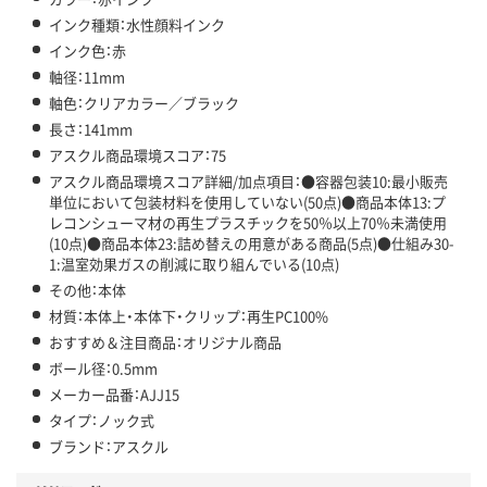
インク種類：水性顔料インク
インク色：赤
軸径：11mm
軸色：クリアカラー／ブラック
長さ：141mm
アスクル商品環境スコア：75
アスクル商品環境スコア詳細/加点項目：●容器包装10:最小販売
単位において包装材料を使用していない(50点)●商品本体13:プ
レコンシューマ材の再生プラスチックを50％以上70％未満使用
(10点)●商品本体23:詰め替えの用意がある商品(5点)●仕組み30-
1:温室効果ガスの削減に取り組んでいる(10点)
その他：本体
材質：本体上・本体下・クリップ：再生PC100%
おすすめ＆注目商品：オリジナル商品
ボール径：0.5mm
メーカー品番：AJJ15
タイプ：ノック式
ブランド：アスクル