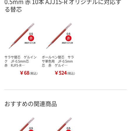
0.5mm 赤 10本 AJJ15-R オリジナルに対応す
る替芯
サラサ替芯 ゲルイン
ボールペン替芯 サラ
ク JF-0.5mm芯
サ単色用 JF-0.5mm
赤 RJF5-R…
芯 赤 ゲルイ…
￥68
￥524
（税込）
（税込）
おすすめの関連商品