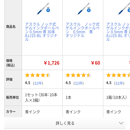
アスクル ノック式
アスクル ノック式
アスクル ノ
商品名
ゲルインクボールペ
ゲルインクボールペ
ゲルインクボ
ン 0.5mm 青 30本
ン 0.5mm 青
ン 0.5mm 青 
AJJ15-BL オリジナ
オリジナル
AJJ15-BL 
ル
ル
価格
￥1,726
￥60
(税込)
評価
4.5
4.5
4.5
（
32件
）
（
32件
）
（
32件
）
1セット（30本：10本
1本
1箱（10本入）
販売単位
入×3箱）
青インク
青インク
青インク
カラー
お申込番
詳しく見る
1253832
7787924
1250008
号