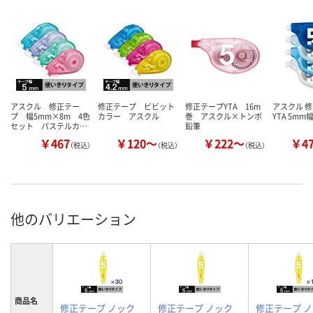
アスクル 修正テー
修正テープ ビビット
修正テープYTA 16m
アスクル 
プ 幅5mm×8m 4色
カラー アスクル
巻 アスクル×トンボ
YTA 5mm
セット パステルカ…
鉛筆
￥467
￥120～
￥222～
￥4
（税込）
（税込）
（税込）
他のバリエーション
商品名
修正テープ ノック
修正テープ ノック
修正テープ 