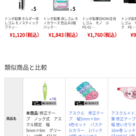
トンボ鉛筆 ホルダー消
トンボ鉛筆 消しゴム モ
トンボ鉛筆【MONO】消
トンボ鉛筆
しゴム モノスティック
ノカラーズ 色込み3個
しゴム モノ 小
しゴム 
ブラッ…
パック…
PE-01…
ク PE-
¥1,120（税込）
¥1,843（税込）
¥1,760（税込）
¥
類似商品と比較
本商品：
修正テー
アスクル 修正テー
アスクル×ト
プ ノック式 アス
プ 幅5mm×8m
筆 修正テープ
商品名
クル限定 幅
4色セット パステ
幅 使いきり
5mm×6m グリー
ルカラー 1パック
16m巻 レッド 
ン 10個 47126
(4個) オリジナル
YTAN5AS 1