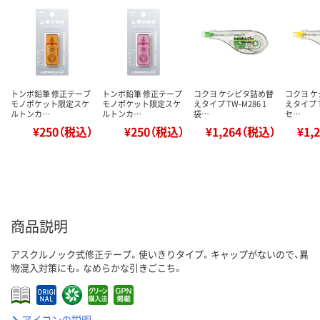
トンボ鉛筆 修正テープ
トンボ鉛筆 修正テープ
コクヨ ケシピタ詰め替
コクヨ 
モノポケット限定スケ
モノポケット限定スケ
えタイプ TW-M286 1
えタイプ T
ルトンカ…
ルトンカ…
袋…
セ…
¥250（税込）
¥250（税込）
¥1,264（税込）
¥1,
商品説明
アスクルノック式修正テープ。使いきりタイプ。キャップがないので、異
物混入対策にも。なめらかな引きごこち。
アイコンの説明