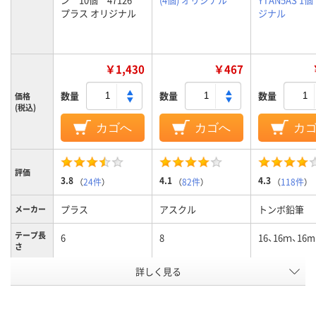
プラス オリジナル
ジナル
￥1,430
￥467
数量
数量
数量
価格
(税込)
カゴへ
カゴへ
カ
評価
3.8
4.1
4.3
（
24件
）
（
82件
）
（
118件
）
プラス
アスクル
トンボ鉛筆
メーカー
テープ長
6
8
16、16ｍ、16m
さ
詳しく見る
ペン型
タテ引き
ヨコ引き
引き方
アスクル
商品環境
60
40
45