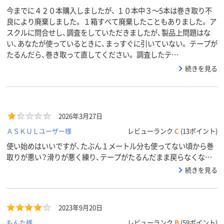
今までに４２０本購入しましたが、 １０本中３～5本は巻き取り不
良により廃棄しました。 １箱すべて廃棄したこともありました。 ア
スクルに問合せし、調査をしていただきましたが、製品上問題はな
い、あなたが使っているときに、まっすぐに引いていない。 テープが
たるんだら、巻き取って直してください。 調査したテ…
続きを見る
2026年3月27日
ＡＳＫＵＬユーザー様
レビューランク
C
(13ポイント)
使い始めはいいですが、たぶん１メートル分も使ってない頃から巻
取りが悪い？滑りが悪く練り、テープがたるんだまま戻らなくなり
ます。今のところ同じ箱から出したもの４本連続でそうなります。
続きを見る
当たりはずれがあるのか、不思議です。
2023年9月20日
もんた様
レビューランク
B
(59ポイント)