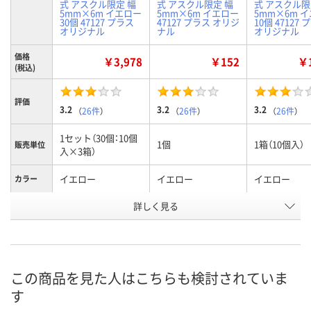
式 アスクル限定 幅
式 アスクル限定 幅
式 アスクル限
5mm×6m イエロー
5mm×6m イエロー
5mm×6m 
30個 47127 プラス
47127 プラス オリジ
10個 47127
オリジナル
ナル
オリジナル
価格
￥3,978
￥152
￥1
(税込)
評価
3.2
3.2
3.2
（
26件
）
（
26件
）
（
26件
）
1セット（30個：10個
1個
1箱（10個入）
販売単位
入×3箱）
イエロー
イエロー
イエロー
カラー
お申込番
詳しく見る
1263267
7796093
1263202
号
あり
あり
あり
在庫
8月8日（土）
8月8日（土）
8月8日（土）
お届け日
この商品を見た人はこちらも検討されていま
す
数量
数量
数量