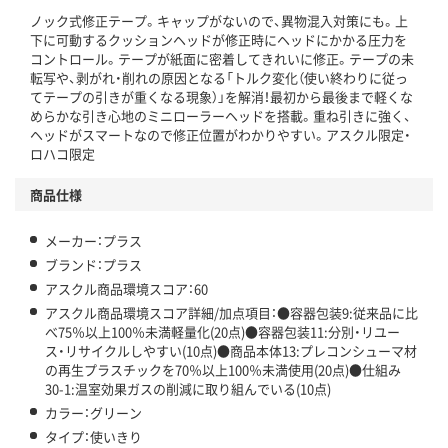
ノック式修正テープ。キャップがないので、異物混入対策にも。上
この商品の環境配慮ポイントです。下記商品詳細「
下に可動するクッションヘッドが修正時にヘッドにかかる圧力を
アスクル商品環境スコア詳細／加点項目
」で確認できます。
コントロール。テープが紙面に密着してきれいに修正。テープの未
転写や、剥がれ・削れの原因となる「トルク変化（使い終わりに従っ
てテープの引きが重くなる現象）」を解消！最初から最後まで軽くな
めらかな引き心地のミニローラーヘッドを搭載。重ね引きに強く、
ヘッドがスマートなので修正位置がわかりやすい。アスクル限定・
ロハコ限定
商品仕様
メーカー：プラス
ブランド：プラス
アスクル商品環境スコア：60
アスクル商品環境スコア詳細/加点項目：●容器包装9:従来品に比
べ75％以上100％未満軽量化(20点)●容器包装11:分別・リユー
ス・リサイクルしやすい(10点)●商品本体13:プレコンシューマ材
の再生プラスチックを70％以上100％未満使用(20点)●仕組み
30-1:温室効果ガスの削減に取り組んでいる(10点)
カラー：グリーン
タイプ：使いきり