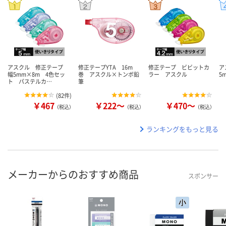
アスクル 修正テープ
修正テープYTA 16m
修正テープ ビビットカ
ア
幅5mm×8m 4色セッ
巻 アスクル×トンボ鉛
ラー アスクル
5
ト パステルカ…
筆
(
82件
)
￥467
￥222～
￥470～
（税込）
（税込）
（税込）
ランキングをもっと見る
メーカーからのおすすめ商品
スポンサー