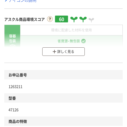
60
アスクル商品環境スコア
環境に配慮した材料を使用
容器
包装
省資源・無包装
詳しく見る
分別・リサイクルしやすい設計
環境に配慮した材料を使用
商品
お申込番号
本体
省資源・省エネ・節水
1263211
分別・リサイクルしやすい設計
型番
独自の回収スキームがある
47126
仕組
アスクルで資源循環している
商品の特徴
温室効果ガスなどの削減