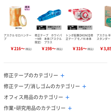
カゴへ
カゴへ
カ
アスクル セロハンテー
修正テープ ホワイパ
トンボ鉛筆【MONO】修
アスクル 
プ
ーMR 本体（アスクル
正テープ モノYX 本体
スタンダード
限定） プラス
￥216～
￥198～
￥316～
￥3,8
（税込）
（税込）
（税込）
修正テープのカテゴリー
修正テープ/消しゴムのカテゴリー
オフィス用品のカテゴリー
作業・研究用品のカテゴリー