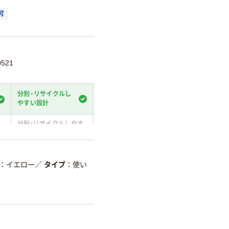
可
521
分別・リサイクルし
やすい設計
分別・リサイクルしやす
い設計
て
温室効果ガスなどの
削減
イエロー
／
タイプ
使い
詳細「
アスクル商品環境スコ