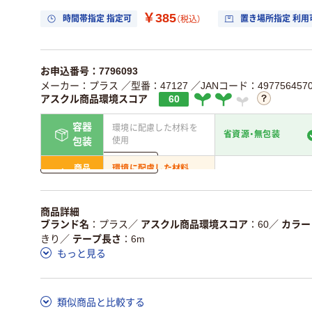
￥385
時間帯指定 指定可
置き場所指定 利用
（税込）
お申込番号：7796093
メーカー：プラス
／型番：47127
／JANコード：4977564570
アスクル商品環境スコア
60
容器
環境に配慮した材料を
省資源・無包装
使用
包装
詳しく見る
商品
環境に配慮した材料
省資源・省エネ・節水
本体
を使用
独自の回収スキームが
アスクルで資源循環し
商品詳細
仕組
ある
いる
ブランド名
プラス
／
アスクル商品環境スコア
60
／
カラー
きり
／
テープ長さ
6m
この商品の環境配慮ポイントです。詳しくはページ下部の商品
もっと見る
ア詳細／加点項目
」で確認できます。
類似商品と比較する