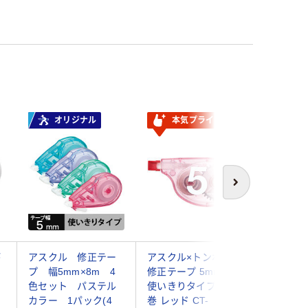
オリジナル
本気プライス
オ
次へ
が
アスクル 修正テー
アスクル×トンボ鉛筆
アスクル
プ 幅5mm×8m 4
修正テープ 5mm幅
筆 修
色セット パステル
使いきりタイプ 16m
5mm幅
カラー 1パック(4
巻 レッド CT-
イプ 8