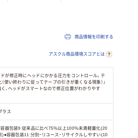
タテ引き
ヨコ引き
ヨコ引き
40
45
30
商品情報を印刷する
アスクル商品環境スコアとは
ッドが修正時にヘッドにかかる圧力をコントロール。テ
化（使い終わりに従ってテープの引きが重くなる現象）」
強く、ヘッドがスマートなので修正位置がわかりやす
プラス
●容器包装9:従来品に比べ75％以上100％未満軽量化(20
点)●容器包装11:分別・リユース・リサイクルしやすい(10