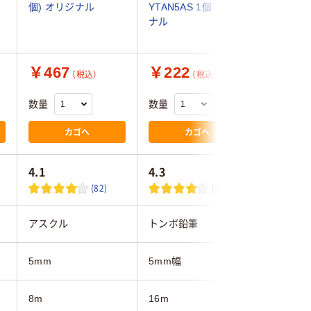
個) オリジナル
YTAN5AS 1個 オリジ
ソートセ
ナル
YTA5M
（4個入）
￥467
￥222
￥475
（税込）
（税込）
数量
数量
数量
カゴへ
カゴへ
4.1
4.3
4.5
(82)
(118)
アスクル
トンボ鉛筆
トンボ鉛
5mm
5mm幅
5mm
8m
16m
8m