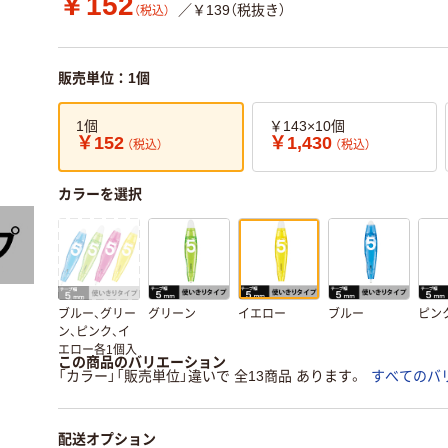
￥152
／￥139（税抜き）
（税込）
販売単位：1個
1個
￥143×10個
￥152
￥1,430
（税込）
（税込）
カラーを選択
ブルー、グリー
グリーン
イエロー
ブルー
ピン
ン、ピンク、イ
エロー各1個入
この商品のバリエーション
「カラー」「販売単位」違いで 全13商品 あります。
すべてのバ
配送オプション