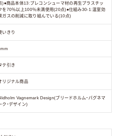
点)●商品本体13:プレコンシューマ材の再生プラスチッ
クを70％以上100％未満使用(20点)●仕組み30-1:温室効
果ガスの削減に取り組んでいる(10点)
使いきり
5mm
タテ引き
オリジナル商品
Blidholm Vagnemark Design(ブリードホルム・バグネマ
ーク・デザイン)