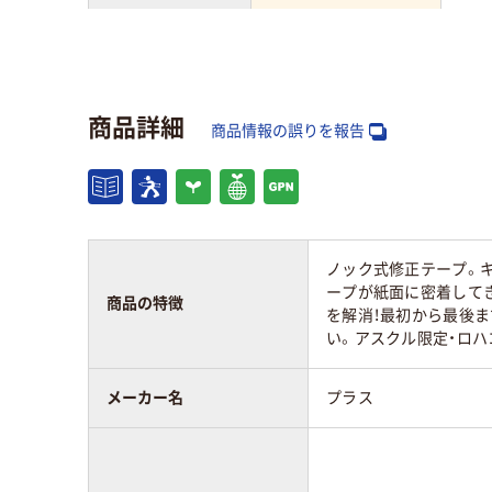
引き方
ペン型
タテ
アスクル商品環境
60
40
商品詳細
スコア
商品情報の誤りを報告
ノック式修正テープ。
ープが紙面に密着してき
商品の特徴
を解消！最初から最後
い。アスクル限定・ロハ
メーカー名
プラス