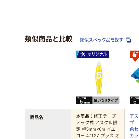
類似商品と比較
類似スペック品を探す
オリジナル
本商品：
修正テープ
アス
商品名
ノック式 アスクル限
プ 
定 幅5mm×6m イエ
色セ
ロー 47127 プラス オ
カラ