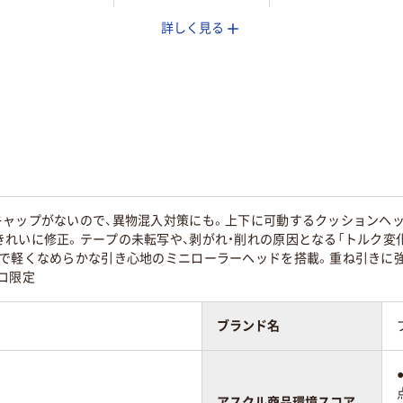
詳しく見る
引き
タテ引き
タテ引き
60
キャップがないので、異物混入対策にも。上下に可動するクッションヘ
れいに修正。テープの未転写や、剥がれ・削れの原因となる「トルク変
まで軽くなめらかな引き心地のミニローラーヘッドを搭載。重ね引きに
コ限定
ブランド名
アスクル商品環境スコア