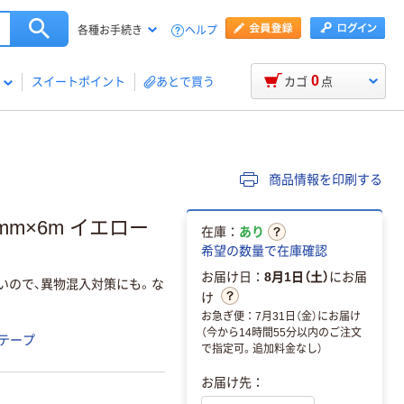
ヘルプ
各種お手続き
0
スイートポイント
あとで買う
カゴ
点
商品情報を印刷する
m×6m イエロー
在庫：
あり
希望の数量で在庫確認
お届け日：
8月1日（土）
にお届
いので、異物混入対策にも。な
け
お急ぎ便：7月31日（金）にお届け
（今から14時間55分以内のご注文
テープ
で指定可。追加料金なし）
お届け先：