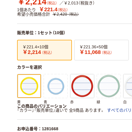
￥2,214
／￥2,013（税抜き）
（税込）
￥221.4
1個あたり
（税込）
希望小売価格合計
￥2,420
（税込）
販売単位：1セット（10個）
￥221.4×10個
￥221.36×50個
￥2,214
￥11,068
（税込）
（税込）
カラーを選択
黄
青
赤
緑
白
この商品のバリエーション
「カラー」「販売単位」違いで 全9商品 あります。
すべてのバリ
お申込番号：1281668