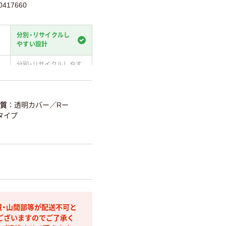
417660
分別・リサイクルし
やすい設計
分別・リサイクルしやす
い設計
温室効果ガスなどの
削減
質
透明カバー／Rー
タイプ
詳細「
アスクル商品環境スコ
域・山間部等が配送不可と
ございますのでご了承く