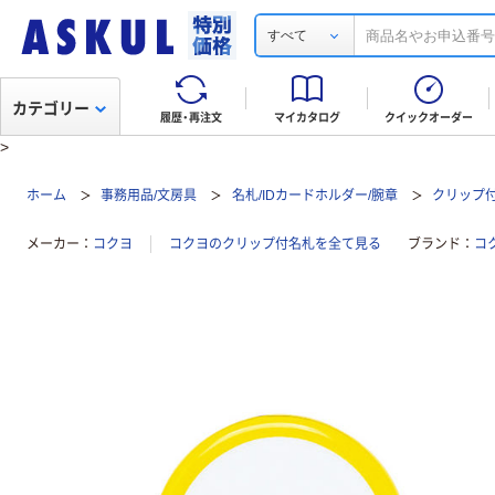
すべて
カテゴリー
履歴・再注文
マイカタログ
クイックオーダー
>
ホーム
事務用品/文房具
名札/IDカードホルダー/腕章
クリップ
メーカー
コクヨ
コクヨのクリップ付名札を全て見る
ブランド
コ