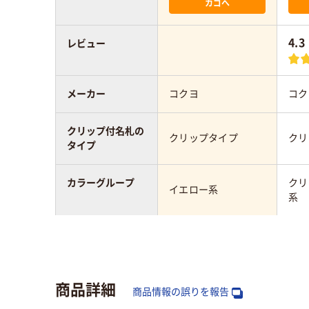
カゴへ
4.3
レビュー
メーカー
コクヨ
コク
クリップ付名札の
クリップタイプ
クリ
タイプ
カラーグループ
クリ
イエロー系
系
名札ケースのタイ
ハードタイプ
ソフ
プ
商品詳細
アスクル商品環境
商品情報の誤りを報告
55
55
スコア