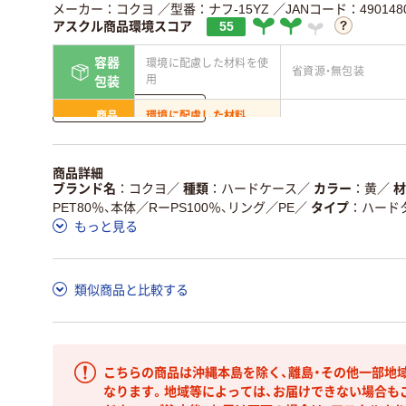
メーカー：コクヨ
／型番：ナフ-15YZ
／JANコード：4901480
アスクル商品環境スコア
55
容器
環境に配慮した材料を使
省資源・無包装
用
包装
詳しく見る
商品
環境に配慮した材料
省資源・省エネ・節水
本体
を使用
独自の回収スキームがあ
アスクルで資源循環し
商品詳細
仕組
る
ている
ブランド名
コクヨ
／
種類
ハードケース
／
カラー
黄
／
材
PET80％、本体／RーPS100％、リング／PE
／
タイプ
ハード
この商品の環境配慮ポイントです。詳しくはページ下部の商品
もっと見る
ア詳細／加点項目
」で確認できます。
類似商品と比較する
こちらの商品は沖縄本島を除く、離島・その他一部地
なります。地域等によっては、お届けできない場合も