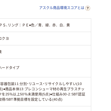
アスクル商品環境スコアとは
-ＰＳ、リング：ＰＥ●色／青．緑．赤．白．黄
コクヨ
黄
ハードタイプ
●容器包装11:分別・リユース・リサイクルしやすい(10
点)●商品本体13:プレコンシューマ材の再生プラスチッ
クを25％以上50％未満使用(5点)●仕組み30-2:SBT認証
取得/SBT準拠目標を設定している(40点)