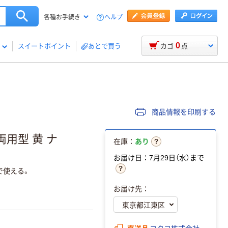
ヘルプ
各種お手続き
0
スイートポイント
あとで買う
カゴ
点
商品情報を印刷する
両用型 黄 ナ
在庫：
あり
お届け日：7月29日（水）まで
で使える。
お届け先：
直送品