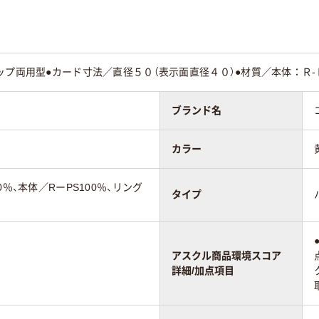
ップ両用型●カード寸法／直径５０（表示面直径４０）●材質／本体：Ｒ
ブランド名
カラー
0％、本体／RーPS100％、リング
タイプ
アスクル商品環境スコア
詳細/加点項目