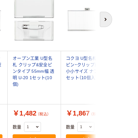
次へ
全
オープン工業 U型名
コクヨ U型名札 安全
クラウン
型
札 クリップ&安全ピ
ピン・クリップ両用型
刺型名札
ンタイプ 55mm幅 透
小小サイズ ナフ-1 1
PET製 C
明 U-20 1セット(10
セット（10個入）
1個
個)
￥1,482
￥1,867
￥143
（税込）
（税込）
数量
数量
数量