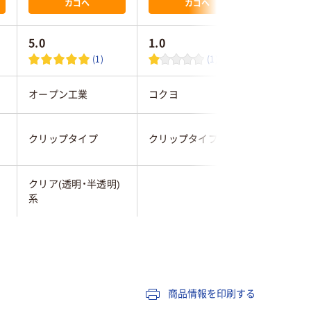
カゴへ
カゴへ
5.0
1.0
(1)
(1)
オープン工業
コクヨ
クラウン
クリップタイプ
クリップタイプ
安全ピン
クリア(透明・半透明)
クリア(透
系
系
ハードタイプ
ハードタイプ
ハードタ
商品情報を印刷する