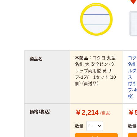
本商品：
コクヨ 丸型
コク
商品名
名札 大 安全ピン・ク
名札
リップ両用型 黄 ナ
ルダ
フ-15Y 1セット（10
ス 
個）（直送品）
付き
フ-
枚）
￥2,214
￥5
価格（税込）
（税込）
数量
数量