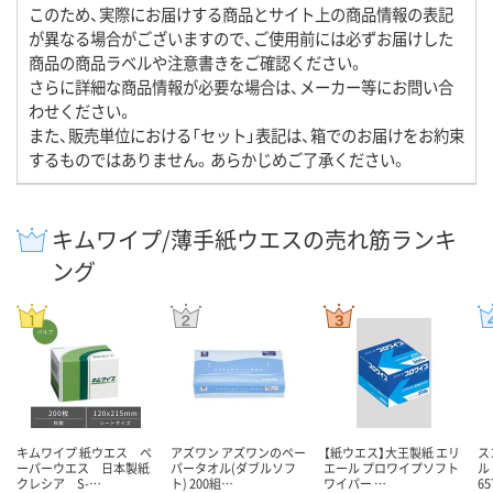
このため、実際にお届けする商品とサイト上の商品情報の表記
が異なる場合がございますので、ご使用前には必ずお届けした
商品の商品ラベルや注意書きをご確認ください。
さらに詳細な商品情報が必要な場合は、メーカー等にお問い合
わせください。
また、販売単位における「セット」表記は、箱でのお届けをお約束
するものではありません。あらかじめご了承ください。
キムワイプ/薄手紙ウエスの売れ筋ランキ
ング
キムワイプ 紙ウエス ペ
アズワン アズワンのペー
【紙ウエス】大王製紙 エリ
ス
ーパーウエス 日本製紙
パータオル(ダブルソフ
エール プロワイプソフト
ル
クレシア S-…
ト) 200組…
ワイパー …
65