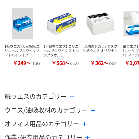
【紙ウエス】大王製紙 エ
【不織布ウエス】 エリエ
「現場のチカラ」 アスク
【紙ウエス】
リエール プロワイプソ
ール プロワイプ ストロ
ル 紙ウエス オリジナル
リエール プ
フトハイワイパ…
ングタオルE…
フトマイク
￥249～
￥568～
￥362～
￥1,0
（税込）
（税込）
（税込）
紙ウエスのカテゴリー
ウエス/油吸収材のカテゴリー
オフィス用品のカテゴリー
作業・研究用品のカテゴリー