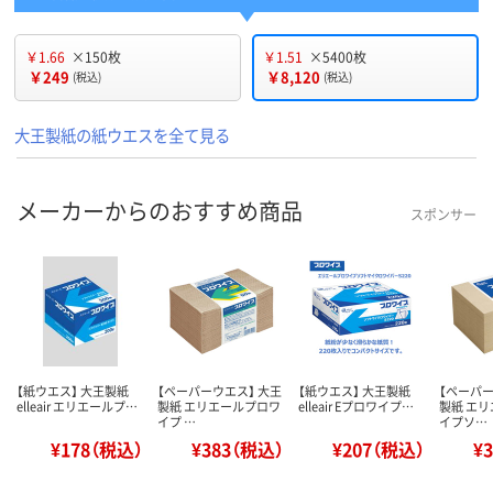
￥1.66
×150枚
￥1.51
×5400枚
￥249
￥8,120
(税込)
(税込)
大王製紙の紙ウエスを全て見る
メーカーからのおすすめ商品
スポンサー
【紙ウエス】 大王製紙
【ペーパーウエス】 大王
【紙ウエス】 大王製紙
【ペーパー
elleair エリエールプ…
製紙 エリエールプロワ
elleair Eプロワイプ…
製紙 エ
イプ …
イプソ…
¥178（税込）
¥383（税込）
¥207（税込）
¥