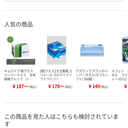
人気の商品
キムワイプ 紙ウエス
【紙ウエス】大王製紙 エ
アズワン アズワンのペ
スコット 
ペーパーウエス 日本
リエール プロワイプソ
ーパータオル(ダブルソ
オル ライ
製紙クレシア S-…
フトワイパー …
フト) 200組…
ィー 65721
￥187～
￥178～
￥149
￥
（税込）
（税込）
（税込）
この商品を見た人はこちらも検討されていま
す