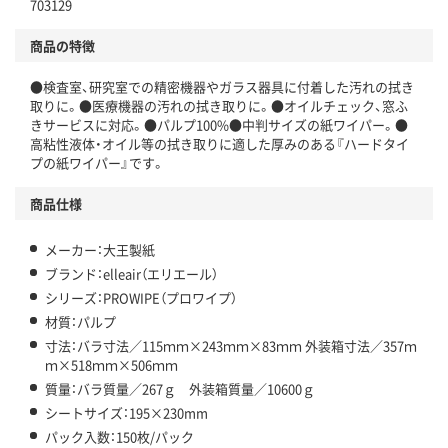
703129
商品の特徴
●検査室、研究室での精密機器やガラス器具に付着した汚れの拭き
取りに。●医療機器の汚れの拭き取りに。●オイルチェック、窓ふ
きサービスに対応。●パルプ100%●中判サイズの紙ワイパー。●
高粘性液体・オイル等の拭き取りに適した厚みのある『ハードタイ
プの紙ワイパー』です。
商品仕様
メーカー：大王製紙
ブランド：elleair（エリエール）
シリーズ：PROWIPE（プロワイプ）
材質：パルプ
寸法：バラ寸法／115ｍｍ×243ｍｍ×83ｍｍ 外装箱寸法／357ｍ
ｍ×518ｍｍ×506ｍｍ
質量：バラ質量／267ｇ 外装箱質量／10600ｇ
シートサイズ：195×230mm
パック入数：150枚/パック