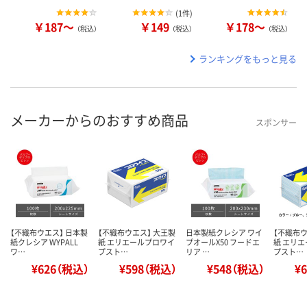
(
1件
)
￥187～
￥149
￥178～
（税込）
（税込）
（税込）
ランキングをもっと見る
メーカーからのおすすめ商品
スポンサー
【不織布ウエス】 日本製
【不織布ウエス】 大王製
日本製紙クレシア ワイ
【不織布ウ
紙クレシア WYPALL
紙 エリエールプロワイ
プオールX50 フードエ
紙 エリ
ワ…
プスト…
リア …
プスト…
¥626（税込）
¥598（税込）
¥548（税込）
¥