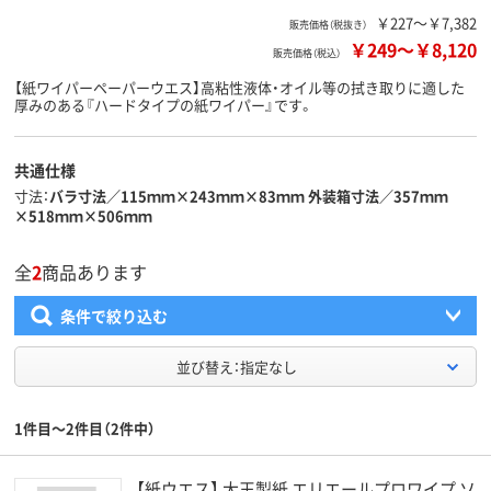
￥227～￥7,382
販売価格（税抜き）
￥249
～
￥8,120
販売価格（税込）
【紙ワイパーペーパーウエス】高粘性液体・オイル等の拭き取りに適した
厚みのある『ハードタイプの紙ワイパー』です。
共通仕様
寸法
バラ寸法／115ｍｍ×243ｍｍ×83ｍｍ 外装箱寸法／357ｍｍ
×518ｍｍ×506ｍｍ
全
2
商品あります
条件で絞り込む
並び替え：指定なし
1件目～2件目（2件中）
【紙ウエス】 大王製紙 エリエールプロワイプ ソ