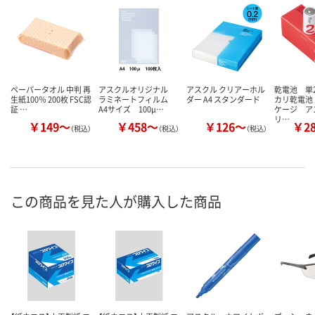
ペーパータオル 中判 再
アスクルオリジナル
アスクル クリアーホル
乾電池 単
生紙100％ 200枚 FSC認
ラミネートフィルム
ダー A4 スタンダード
カリ乾電池
証 …
A4サイズ 100μ…
ケージ ア
リ…
￥149～
￥458～
￥126～
￥2
（税込）
（税込）
（税込）
この商品を見た人が購入した商品