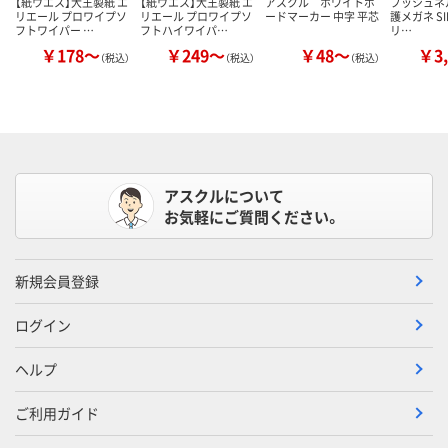
【紙ウエス】大王製紙 エ
【紙ウエス】大王製紙 エ
アスクル ホワイトボ
ブッシュネル 
リエール プロワイプソ
リエール プロワイプソ
ードマーカー 中字 平芯
護メガネ SIL
フトワイパー …
フトハイワイパ…
リ…
￥178～
￥249～
￥48～
￥3,
（税込）
（税込）
（税込）
アスクルについて
お気軽にご質問ください。
新規会員登録
ログイン
ヘルプ
ご利用ガイド