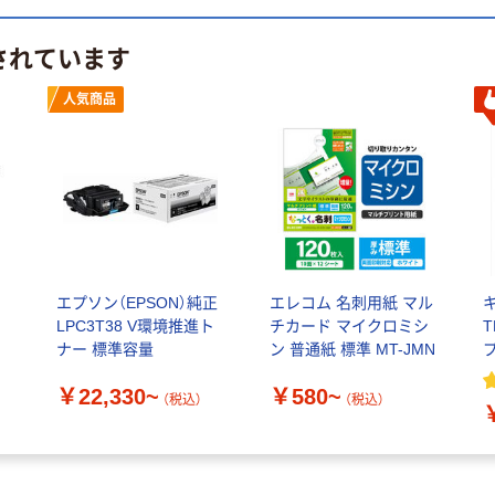
されています
人気商品
エプソン（EPSON）純正
エレコム 名刺用紙 マル
LPC3T38 V環境推進ト
チカード マイクロミシ
T
ナー 標準容量
ン 普通紙 標準 MT-JMN
￥22,330~
￥580~
（税込）
（税込）