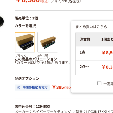
／￥7,728（税抜き）
（税込）
販売単位：1個
カラーを選択
まとめ買いはこちら！
注文数
1個あ
1点
￥8,5
ブラック
3色共通
この商品のバリエーション
「カラー」違いで 全2商品 あります。
すべてのバリエーション
2点～
￥8,3
配送オプション
一定
￥385
時間帯指定 指定可
置き場所指定 利用
（税込）
お申込番号：1294853
メーカー：ハイパーマーケティング
／型番：LPC3K17Kタイ