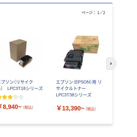
ページ：
1
／
2
次のスライド
エプソン（リサイク
エプソン（EPSON）用 リ
ハイパーマ
ル） LPC3T18シリーズ
サイクルトナー
グ エプソン
LPC3T38シリーズ
リサイクル
LPC3T3
￥8,940~
￥13,390~
￥13,64
（税込）
（税込）