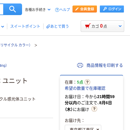
ヘルプ
各種お手続き
0
スイートポイント
あとで買う
カゴ
点
（リサイクル カラー）
商品情報を印刷する
ng）
体 ユニット
在庫：
5点
希望の数量で在庫確認
お届け日：今から
21時間59
 リサイクル感光体ユニット
分以内
のご注文で、
8月6日
（木）
にお届け
お届け先：