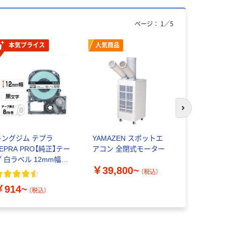
ページ：
1
／
5
本気プライス
人気商品
次のスライド
キングジム テプラ
YAMAZEN スポットエ
油性ボールペ
EPRA PRO【純正】テー
アコン 全閉式モーター
ジムノック
プ 白ラベル 12mm幅
￥39,800~
（黒文字）
（税込）
￥70~
（
￥914~
（税込）