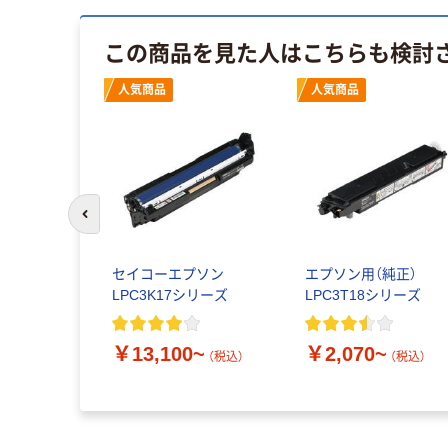
この商品を見た人はこちらも検討
人気商品
人気商品
前のスライドへ
シェード
セイコーエプソン
エプソン用（純正）
LPC3K17シリーズ
LPC3T18シリーズ
~
（税込）
￥13,100~
￥2,070~
（税込）
（税込）