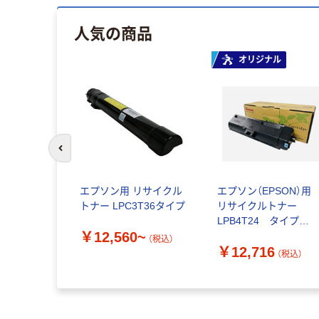
人気の商品
オリジナル
前のスライドへ
エプソン用 リサイクル
エプソン（EPSON）
トナー LPC3T36タイプ
リサイクルトナー
LPB4T24 タイプ
￥12,560~
120%増量 ゼネラルサ
（税込）
￥12,716
ライ 1個 オリジナル
（税込）