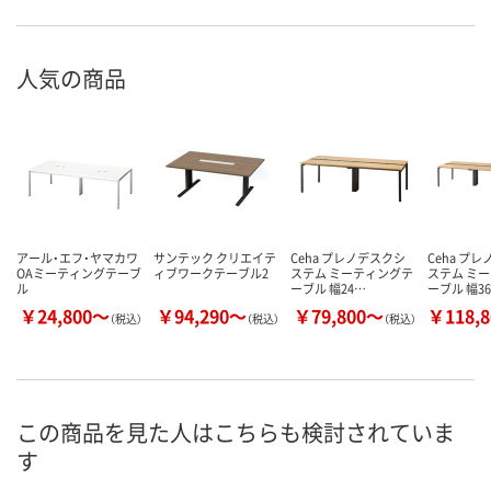
人気の商品
アール・エフ・ヤマカワ
サンテック クリエイテ
Ceha プレノデスクシ
Ceha プ
OAミーティングテーブ
ィブワークテーブル2
ステム ミーティングテ
ステム ミ
ル
ーブル 幅24…
ーブル 幅3
￥24,800～
￥94,290～
￥79,800～
￥118,
（税込）
（税込）
（税込）
この商品を見た人はこちらも検討されていま
す