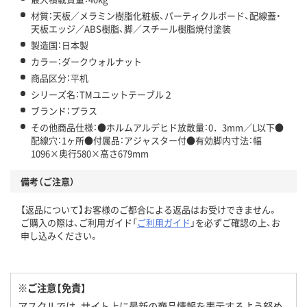
材質：天板／メラミン樹脂化粧板、パーティクルボード、配線蓋・
天板エッジ／ABS樹脂、脚／スチール樹脂焼付塗装
製造国：日本製
カラー：ダークウォルナット
商品区分：平机
シリーズ名：TMユニットテーブル２
ブランド：プラス
その他商品仕様：●ホルムアルデヒド放散量：0．3mm／L以下●
配線穴：1ヶ所●付属品：アジャスター付●有効脚内寸法：幅
1096×奥行580×高さ679mm
備考（ご注意）
【返品について】お客様のご都合による返品はお受けできません。
ご購入の際は、ご利用ガイド「
ご利用ガイド
」を必ずご確認の上、お
申し込みください。
※ご注意【免責】
アスクルでは、サイト上に最新の商品情報を表示するよう努め