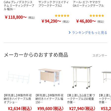
Ceha プレノデスクシス
サンテック クリエイティ
アール・エフ・ヤマカワ
テム ミーティングテーブ
ブワークテーブル2
OAミーティングテーブル
ル 幅36…
￥118,800～
（税込）
￥94,290～
￥46,800～
（税込）
（税込）
ランキングをもっと見る
メーカーからのおすすめ商品
スポンサー
【軒先渡し】林製作所 収
【軒先渡し】林製作所 収
【車上渡し】山金工業 ワ
【車上渡し
納付きハイテーブル用
納付きハイテーブル 幅
ークテーブル150 軽量
ークテーブ
オプショ…
150…
作業…
作業…
¥2,634（税込）
¥99,600（税込）
¥27,940（税込）
¥53,