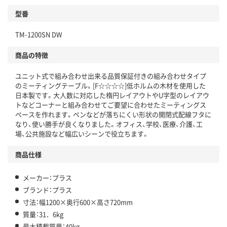
型番
TM-1200SN DW
商品の特徴
ユニット式で組み合わせ出来る品質保証付きの組み合わせタイプ
のミーティングテーブル。[F☆☆☆☆]低ホルムの木材を使用した
日本製です。大人数に対応した楕円レイアウトやU字型のレイアウ
トなどコーナーと組み合わせてご要望に合わせたミーティングス
ペースを作れます。ペンなどが落ちにくい形状の開閉式配線フタに
なり、使い勝手が良くなりました。オフィス、学校、医療、介護、工
場、公共施設など幅広いシーンで役立ちます。
商品仕様
メーカー：プラス
ブランド：プラス
寸法：幅1200×奥行600×高さ720mm
質量：31．6kg
最大積載質量：40kg