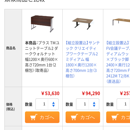
本商品：
プラス TMユ
【組立設置込】サンテ
【組立設置込
ニットテーブル2 ダ
ック クリエイティ
FV会議テーブ
商品名
ークウォルナット
ブワークテーブル2
ディアムウッ
幅1200×奥行600×
ミディアム 幅
×ブラック脚
高さ720mm 1台（2
1800×奥行1200×
2400×奥行12
梱包）（取寄品）
高さ700mm 1台（3
高さ720mm F
梱包）
2412M T2/BK
（直送品）
￥53,630
￥94,290
￥257
数量
数量
数量
価格
(税込)
カゴへ
カゴへ
カ