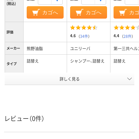
(税込)
カゴへ
カゴへ
カ
評価
4.6
4.4
（
34件
）
（
28件
）
熊野油脂
ユニリーバ
第一三共ヘル
メーカー
詰替え
シャンプー、詰替え
詰替え
タイプ
容量タイ
詳しく見る
特大
大容量
プ
アスクル
商品環境
30
スコア
レビュー（0件）