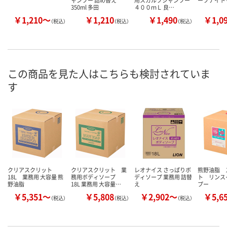
ャンプー 詰め替え
用スカルプシャンプー
ープナイト
350ml 多田
４００ｍＬ 良…
￥1,210～
￥1,210
￥1,490
￥1,0
（税込）
（税込）
（税込）
この商品を見た人はこちらも検討されていま
す
クリアスクリット
クリアスクリット 業
レオナイス さっぱりボ
熊野油脂 
18L 業務用 大容量 熊
務用ボディソープ
ディソープ 業務用 詰替
ト リンス
野油脂
18L 業務用 大容量…
え
プー
￥5,351～
￥5,808
￥2,902～
￥5,6
（税込）
（税込）
（税込）