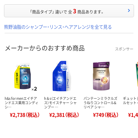
3
「商品タイプ」 違いで 全
商品あります。
熊野油脂のシャンプー・リンス・ヘアアレンジを全て見る
メーカーからのおすすめ商品
スポンサー
h&s for menエイチア
h＆s（エイチアンドエ
パンテーンミラクルズ
ギュット (
ンドエス薬用コンディ
ス）モイスチャー シャ
うねりコントロール&
ルセット 
シ…
ンプー …
リペア シャ…
¥2,738（税込）
¥2,381（税込）
¥749（税込）
¥1,