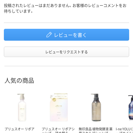
投稿されたレビューはまだありません。お客様のレビューコメントをお
待ちしています。
レビューを書く
レビューをリクエストする
人気の商品
プリュスオー リポア
プリュスオー リポアシ
無印良品 植物発酵液 薬
I-ne YOL