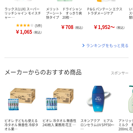
ラックス(LUX) スーパー
メリット ドライシャン
P＆G パンテーン エクス
い
リッチシャイン モイスチ
プーシート すっきり爽
トラダメージケア
ス
ャー …
快タイプ 20枚…
替
(
5件
)
￥708
￥1,952～
（税込）
（税込）
￥1,065
（税込）
ランキングをもっと見る
メーカーからのおすすめ商品
スポンサー
ビオレ 子どもも使える
ビオレ 冷タオル 無香性
スキンアクア ヒアル
アトリッ
冷タオル 無香性 冷却タ
240枚入 業務用 花王 …
ロンセラムUV SPF50+・
ミルク
オル業…
…
200mL 