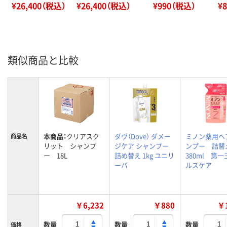
¥26,400（税込）
¥26,400（税込）
¥990（税込）
¥
類似商品と比較
本商品：
クリアスク
ダヴ（Dove） ダメー
ミノン薬用ヘ
商品名
リット シャンプ
ジケア シャンプー
ンプー 詰
ー 18L
詰め替え 1kg ユニリ
380ml 第
ーバ
ルスケア
￥6,232
￥880
￥1
数量
数量
数量
価格