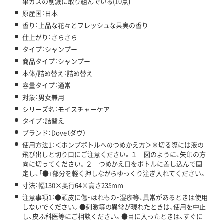
果ガスの削減に取り組んでいる(10点)
原産国：日本
香り：上品な花々とフレッシュな果実の香り
仕上がり：さらさら
タイプ：シャンプー
商品タイプ：シャンプー
本体/詰め替え：詰め替え
容量タイプ：通常
対象：男女兼用
シリーズ名：モイスチャーケア
タイプ：詰替え
ブランド：Dove（ダヴ）
使用方法1：＜ポンプボトルへのつめかえ方＞※切る際には液の
飛び出しと切り口にご注意ください。１ 図のように、矢印の方
向に切ってください。２ つめかえ口をボトルに差し込んで固
定し、「●」部分を軽く押しながらゆっくり注ぎ入れてください。
寸法：幅130×奥行64×高さ235mm
注意事項1：●頭皮に傷・はれもの・湿疹等、異常があるときは使用
しないでください。●刺激等の異常が現れたときは、使用を中止
し、皮ふ科医等にご相談ください。●目に入ったときは、すぐに