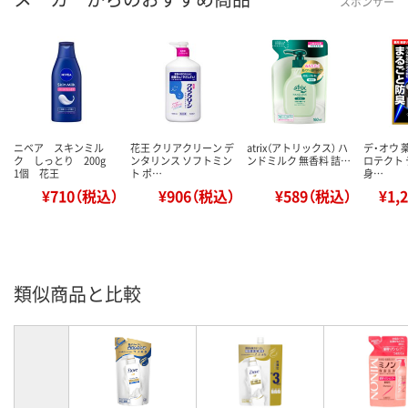
スポンサー
ニベア スキンミル
花王 クリアクリーン デ
atrix（アトリックス） ハ
デ・オウ 
ク しっとり 200g
ンタリンス ソフトミン
ンドミルク 無香料 詰…
ロテクト 
1個 花王
ト ポ…
身…
¥710（税込）
¥906（税込）
¥589（税込）
¥1,
類似商品と比較