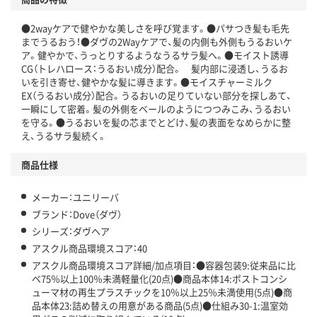
温室効果ガスなどの削減
●2wayケアで健やかな美しさを呼び覚ます。●パサつき髪も毛先
この商品の環境配慮ポイントです。下記商品詳細「
までうるおう！●ダヴの2Wayケアで、髪の内側も外側もうるおいケ
アスクル商品環境スコア詳細／加点項目
」で確認できます。
ア。健やかで、うっとりするようなうるサラ髪へ。●モイスト誘導
CG（トレハロース：うるおい成分）配合。 髪内部に浸透し、うるお
いを引き寄せ、健やかな髪に導きます。●モイスチャーミルク
EX（うるおい成分）配合。うるおいの足りていない部分を探しあて、
一瞬にして密着。髪の外側をベールのようにつつみこみ、うるおい
を守る。●うるおいを髪の芯までとどけ、髪の表面をなめらかに整
え、うるサラ髪続く。
商品仕様
メーカー：ユニリーバ
ブランド：Dove（ダヴ）
シリーズ：ダヴヘア
アスクル商品環境スコア：40
アスクル商品環境スコア詳細/加点項目：●容器包装9:従来品に比
べ75％以上100％未満軽量化(20点)●商品本体14:ポストコンシ
ューマ材の再生プラスチックを10％以上25％未満使用(5点)●商
品本体23:詰め替えの用意がある商品(5点)●仕組み30-1:温室効