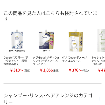
WRN6979
AW42159
AW42176
号
この商品を見た人はこちらも検討されていま
6点
あり
あり
在庫
す
8月13日（木）
8月13日（木）
8月13日（木）
お届け日
数量
数量
数量
カゴへ
カゴへ
カ
Dove（ダヴ） 液体ボデ
ダヴ（Dove）ボディウォ
ダヴ（Dove） ダメージ
トイレット
ィウォッシュ 種類
ッシュ（ボディソープ）
ケア ユニリーバ
ングル120
本体詰め替え
プレミアム…
100% 6ロ
￥310～
￥1,056
￥376～
￥4
（税込）
（税込）
（税込）
シャンプー・リンス・ヘアアレンジのカテゴ
リー