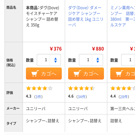
本商品：
ダヴ(Dove)
ダヴ（Dove） ダメー
ミノン薬用ヘ
商品名
モイスチャーケア
ジケア シャンプー
ンプー 詰
シャンプー 詰め替
詰め替え 1kg ユニリ
380ml 第
え 350g
ーバ
ルスケア
￥376
￥880
￥1
数量
数量
数量
価格
(税込)
カゴへ
カゴへ
カ
評価
4.3
4.6
4.4
（
3件
）
（
34件
）
（
28件
）
ユニリーバ
ユニリーバ
第一三共ヘル
メーカー
シャンプー、詰替え
シャンプー、詰替え
詰替え
タイプ