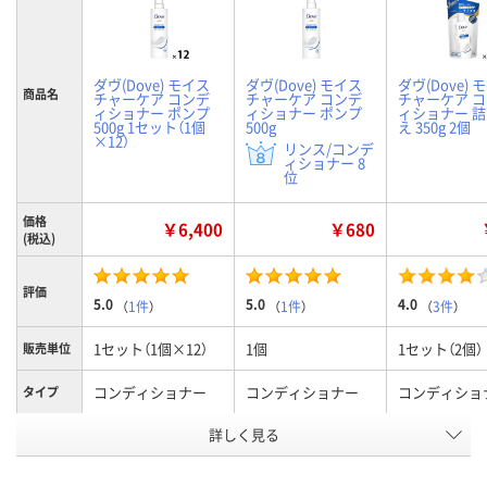
ダヴ(Dove) モイス
ダヴ(Dove) モイス
ダヴ(Dove) 
商品名
チャーケア コンデ
チャーケア コンデ
チャーケア 
ィショナー ポンプ
ィショナー ポンプ
ィショナー 
500g 1セット（1個
500g
え 350g 2個
×12）
リンス/コンデ
ィショナー 8
位
価格
￥6,400
￥680
(税込)
評価
5.0
5.0
4.0
（
1件
）
（
1件
）
（
3件
）
1セット（1個×12）
1個
1セット（2個）
販売単位
コンディショナー
コンディショナー
コンディショ
タイプ
本体/詰め
詳しく見る
本体
本体
詰め替え
替え
お申込番