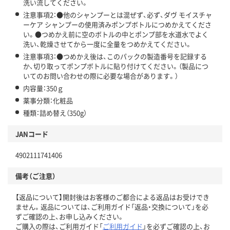
洗い流してください。
注意事項2：●他のシャンプーとは混ぜず、必ず、ダヴ モイスチャ
ーケア シャンプーの使用済みポンプボトルにつめかえてくださ
い。●つめかえ前に空のボトルの中とポンプ部を水道水でよく
洗い、乾燥させてから一度に全量をつめかえてください。
注意事項3：●つめかえ後は、このパックの製造番号を記録する
か、切り取ってポンプボトルに貼り付けてください。（製品につ
いてのお問い合わせの際に必要な場合があります。）
内容量：350ｇ
薬事分類：化粧品
種類：詰め替え（350g）
JANコード
4902111741406
備考（ご注意）
【返品について】開封後はお客様のご都合による返品はお受けでき
ません。返品については、ご利用ガイド「返品・交換について」を必
ずご確認の上、お申し込みください。
ご購入の際は、ご利用ガイド「
ご利用ガイド
」を必ずご確認の上、お