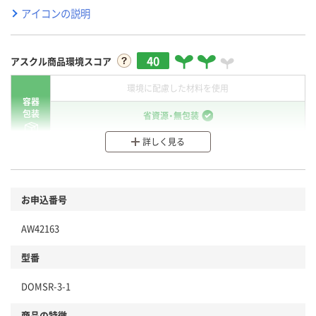
アイコンの説明
40
アスクル商品環境スコア
環境に配慮した材料を使用
容器
包装
省資源・無包装
詳しく見る
分別・リサイクルしやすい設計
環境に配慮した材料を使用
商品
お申込番号
本体
省資源・省エネ・節水
AW42163
分別・リサイクルしやすい設計
型番
独自の回収スキームがある
DOMSR-3-1
仕組
アスクルで資源循環している
商品の特徴