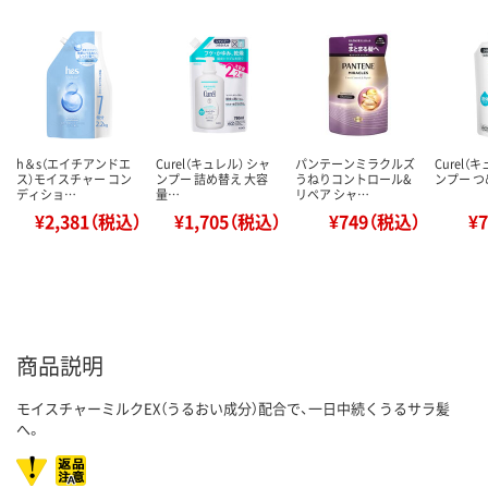
h＆s（エイチアンドエ
Curel（キュレル） シャ
パンテーンミラクルズ
Curel（
ス）モイスチャー コン
ンプー 詰め替え 大容
うねりコントロール&
ンプー つ
ディショ…
量…
リペア シャ…
¥2,381（税込）
¥1,705（税込）
¥749（税込）
¥
商品説明
モイスチャーミルクEX（うるおい成分）配合で、一日中続くうるサラ髪
へ。