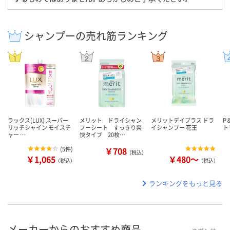
シャンプーの売れ筋ランキング
ラックス(LUX) スーパー
メリット ドライシャン
メリットデイプラス ドラ
P
リッチシャイン モイスチ
プーシート すっきり爽
イシャンプー 花王
ト
ャー …
快タイプ 20枚…
(
5件
)
￥708
（税込）
￥1,065
￥480～
（税込）
（税込）
ランキングをもっと見る
メーカーからのおすすめ商品