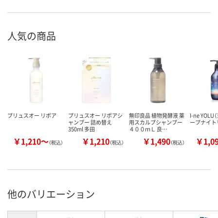
人気の商品
プリュスオー リポア
プリュスオー リポアシ
無印良品 植物発酵液 薬
I-ne YOL
ャンプー 詰め替え
用スカルプシャンプー
ープナイト
350ml 多田
４００ｍＬ 良…
￥1,210～
￥1,210
￥1,490
￥1,0
（税込）
（税込）
（税込）
他のバリエーション