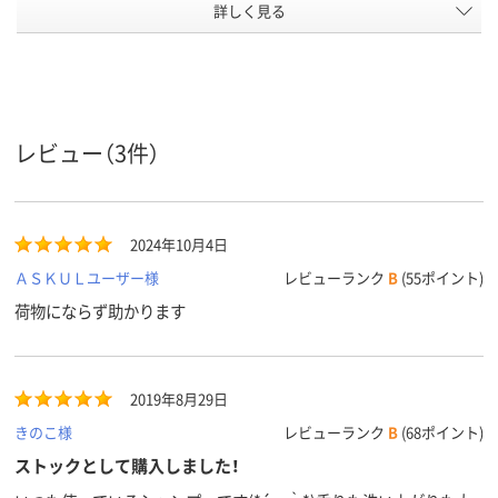
詳しく見る
男女兼用
男女兼用
対象
350ｇ
1000g
380ml
内容量
さらさら
しっとり
しっとり
仕上がり
アスクル
レビュー（3件）
商品環境
40
30
スコア
2024年10月4日
ＡＳＫＵＬユーザー様
レビューランク
B
(55ポイント)
荷物にならず助かります
2019年8月29日
きのこ様
レビューランク
B
(68ポイント)
ストックとして購入しました！