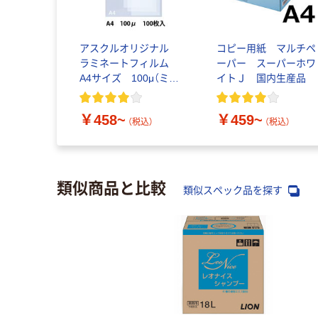
アスクルオリジナル
コピー用紙 マルチペ
ラミネートフィルム
ーパー スーパーホワ
A4サイズ 100μ（ミク
イトＪ 国内生産品
ロン）
￥458~
￥459~
（税込）
（税込）
類似商品と比較
類似スペック品を探す