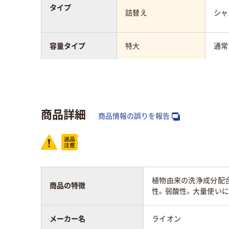
タイプ
詰替え
シャ
容量タイプ
特大
通常
本体・詰め替え
詰め替え
詰め
内容量
18L
350
商品詳細
商品情報の誤りを報告
アスクル商品環境
40
スコア
植物由来の洗浄成分配
商品の特徴
性。弱酸性。大量使いに
メーカー名
ライオン