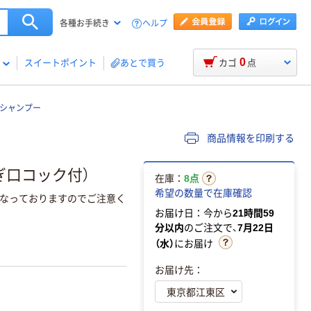
ヘルプ
各種お手続き
0
スイートポイント
あとで買う
カゴ
点
ンシャンプー
商品情報を印刷する
ぎ口コック付）
在庫：
8点
希望の数量で在庫確認
になっておりますのでご注意く
お届け日：今から
21時間59
分以内
のご注文で、
7月22日
（水）
にお届け
お届け先：