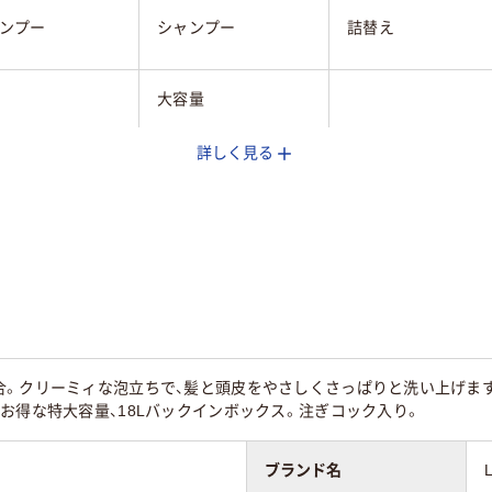
ンプー
シャンプー
詰替え
大容量
詳しく見る
替え
詰め替え
詰め替え
ｇ
1000g
10L
30
合。クリーミィな泡立ちで、髪と頭皮をやさしくさっぱりと洗い上げま
お得な特大容量、18Lバックインボックス。注ぎコック入り。
ブランド名