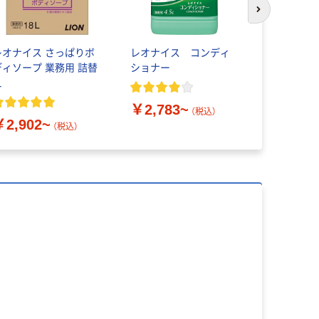
次のスライド
レオナイス さっぱりボ
レオナイス コンディ
クリアスク
ディソープ 業務用 詰替
ショナー
務用ボディ
え
熊野油脂
￥2,783~
（税込）
￥2,902~
￥5,808
（税込）