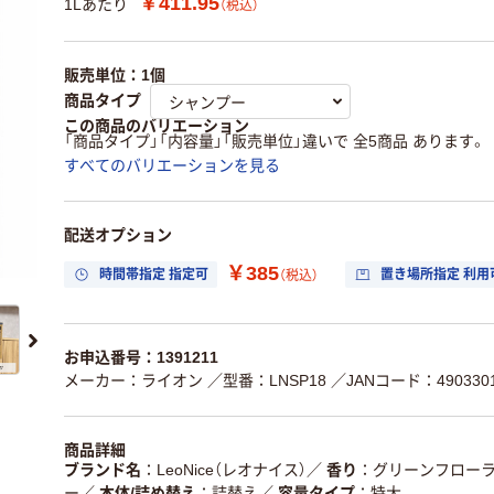
￥411.95
1Lあたり
（税込）
販売単位：1個
商品タイプ
この商品のバリエーション
「商品タイプ」「内容量」「販売単位」違いで 全5商品 あります。
すべてのバリエーションを見る
配送オプション
￥385
時間帯指定 指定可
置き場所指定 利用
（税込）
お申込番号：1391211
メーカー：ライオン
／型番：LNSP18
／JANコード：4903301
商品詳細
ブランド名
LeoNice（レオナイス）
／
香り
グリーンフロー
ー
／
本体/詰め替え
詰替え
／
容量タイプ
特大