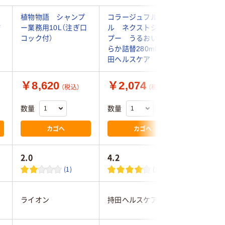
植物物語 シャンプ
コラージュフルフ
メリット
詰
ー業務用10L（注ぎ口
ル ネクストシャン
詰め替え 
コック付）
プー うるおいなめ
らか詰替280mL 持
田ヘルスケア
￥8,620
￥2,074
￥480
（税込）
（税込）
数量
数量
数量
カゴへ
カゴへ
2.0
4.2
4.6
(1)
(16)
ライオン
持田ヘルスケア
花王