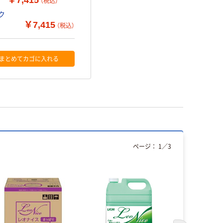
￥7,415
（税込）
ク
￥7,415
（税込）
まとめてカゴに入れる
ページ：
1
／
3
人気商品