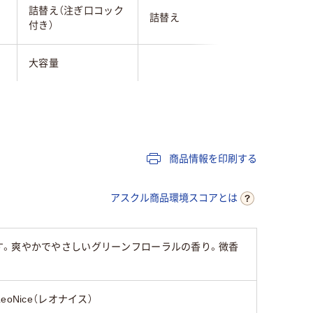
詰替え（注ぎ口コック
詰替え
詰替え
付き）
大容量
詰め替え
詰め替え
詰め替え
10L
280mL
320ml
商品情報を印刷する
アスクル商品環境スコアとは
す。爽やかでやさしいグリーンフローラルの香り。微香
LeoNice（レオナイス）