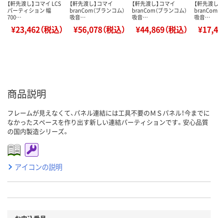
【軒先渡し】コマイ LCS
【軒先渡し】コマイ
【軒先渡し】コマイ
【軒先渡
パーティション 幅
branCom（ブランコム）
branCom（ブランコム）
branCo
700…
吸音…
吸音…
吸音…
¥23,462（税込）
¥56,078（税込）
¥44,869（税込）
¥17,
商品説明
フレームが見えなくて、パネル連結には工具不要のＭＳパネル！今までに
なかったスペースを作り出す新しい連結パーティションです。安心品質
の国内製造シリーズ。
アイコンの説明