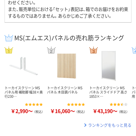
わせください。
また、販売単位における「セット」表記は、箱でのお届けをお約束
するものではありません。あらかじめご了承ください。
MS(エムエス)パネルの売れ筋ランキング
トーカイスクリーン MS
トーカイスクリーン MS
トーカイスクリーン MS
ト
パネル用 補助脚 幅38×奥
パネル 木目調パネル
パネル スライドドア 高さ
パ
行230…
1853×…
用
￥2,990～
￥16,060～
￥43,190～
（税込）
（税込）
（税込）
ランキングをもっと見る