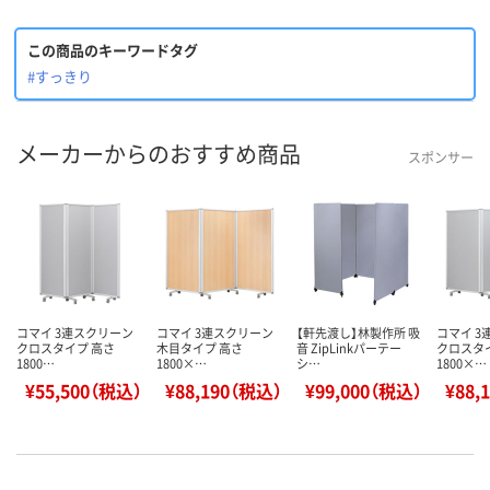
この商品のキーワードタグ
#すっきり
メーカーからのおすすめ商品
スポンサー
コマイ 3連スクリーン
コマイ 3連スクリーン
【軒先渡し】林製作所 吸
コマイ 3
クロスタイプ 高さ
木目タイプ 高さ
音 ZipLinkパーテー
クロスタ
1800…
1800×…
シ…
1800×…
¥55,500（税込）
¥88,190（税込）
¥99,000（税込）
¥88,