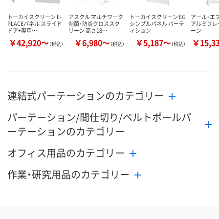
トーカイスクリーン E-
アスクル マルチワーク
トーカイスクリーン EG
アール・エ
PLACEパネル スライド
制菌・防炎クロススク
シンプルパネル パーテ
アルミフレ
ドア+専用…
リーン 高さ18…
ィション
ーン
￥42,920～
￥6,980～
￥5,187～
￥15,3
（税込）
（税込）
（税込）
連結式パーテーションのカテゴリー
パーテーション/間仕切り/ベルトポールパ
ーテーションのカテゴリー
オフィス用品のカテゴリー
作業・研究用品のカテゴリー