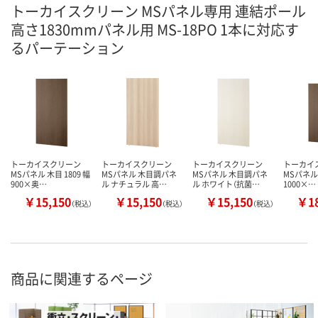
トーカイスクリーン MSパネル専用 連結ポール
高さ1830mmパネル用 MS-18PO 1本に対応す
るパーテーション
トーカイスクリーン
トーカイスクリーン
トーカイスクリーン
トーカイ
MSパネル 木目 1809 幅
MSパネル 木目調パネ
MSパネル 木目調パネ
MSパネル 
900×奥…
ル ナチュラル 高…
ル ホワイト（抗菌…
1000×…
￥15,150
￥15,150
￥15,150
￥18
（税込）
（税込）
（税込）
商品に関連するページ