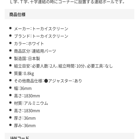
Ｌ字、Ｔ字、十字連結の時にコーナーに設置する連結ポールです。
商品仕様
メーカー：トーカイスクリーン
ブランド：トーカイスクリーン
カラー：ホワイト
商品区分：連結用パーツ
製造国：日本製
組立目安：必要人数：2人、組立時間：10分、必要工具：なし
質量：0.8kg
その他商品仕様：●アジャスター：あり
幅：36mm
高さ：1830mm
材質：アルミニウム
高さ：1830mm
厚さ：36mm
厚み：36mm
JANコード