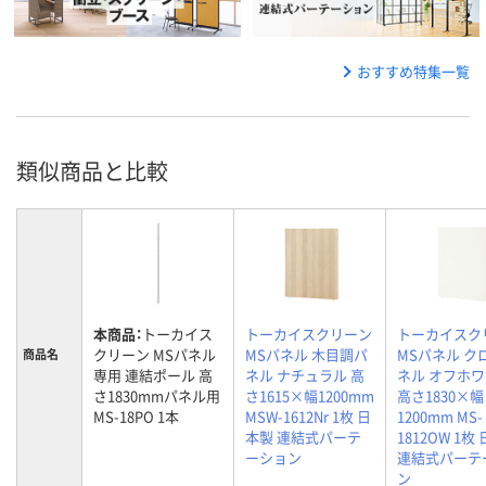
おすすめ特集一覧
類似商品と比較
本商品：
トーカイス
トーカイスクリーン
トーカイスク
クリーン MSパネル
MSパネル 木目調パ
MSパネル ク
商品名
専用 連結ポール 高
ネル ナチュラル 高
ネル オフホ
さ1830mmパネル用
さ1615×幅1200mm
高さ1830×幅
MS-18PO 1本
MSW-1612Nr 1枚 日
1200mm MS-
本製 連結式パーテ
1812OW 1枚
ーション
連結式パーテ
ン