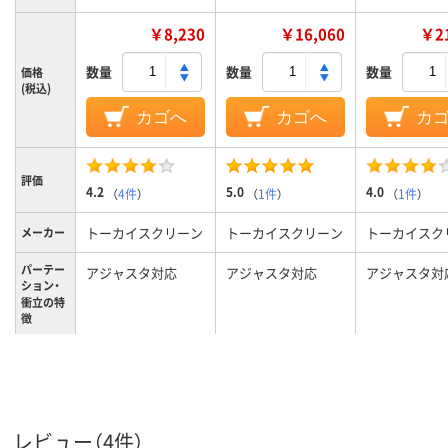
￥8,230
￥16,060
￥21
数量
数量
数量
価格
(税込)
カゴへ
カゴへ
カ
評価
4.2
5.0
4.0
（
4件
）
（
1件
）
（
1件
）
トーカイスクリーン
トーカイスクリーン
トーカイスク
メーカー
パーテー
アジャスタ対応
アジャスタ対応
アジャスタ対
ション・
衝立の特
徴
カラーグ
ホワイト系
ライト木目系
ホワイト系
ループ
連結用パーツ
パネル（本体）
パネル（本体）
商品区分
レビュー（4件）
0.8kg
15.5kg
17.8kg
質量