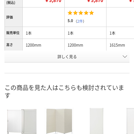
(税込)
評価
5.0
（
2件
）
1本
1本
1本
販売単位
1200mm
1200mm
1615mm
高さ
詳しく見る
ブラック
ホワイト
ブラック
カラー
お申込番
EK24365
1632075
EK24353
号
お取り寄せ品
あり
お取り寄せ品
在庫
この商品を見た人はこちらも検討されていま
す
8月26日（水）
8月9日（日）
8月26日（水）
お届け日
数量
数量
数量
カゴへ
カゴへ
カ