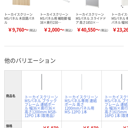
トーカイスクリーン
トーカイスクリーン
トーカイスクリーン
トーカイス
MSパネル 木目調パネ
MSパネル用 補助脚 幅
MSパネル スライドド
MSパネル 
ル
38×奥行230…
ア 高さ1853×…
パネル 幅9
￥9,760～
￥2,000～
￥40,550～
￥23,2
（税込）
（税込）
（税込）
他のバリエーション
商品名
トーカイスクリーン
トーカイスクリーン
トーカイスク
MSパネル ブラック
MSパネル専用 連結
MSパネル ブ
フレーム 連結ポー
ポール 高さ
フレーム 連
ル 幅36×奥行36×
1200mmパネル用
ル 幅36×奥行
高さ1200mm MSB-
MS-12PO 1本
高さ1615mm 
12PO 1本（取寄品）
16PO 1本（取
価格
￥5,870
￥5,870
￥7