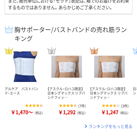
また、販売単位における「セット」表記は、箱でのお届けをお約束
するものではありません。あらかじめご了承ください。
胸サポーター/バストバンドの売れ筋ラン
キング
アルケア バストバン
【アスクル・ロハコ限定】
【アスクル・ロハコ限定】
日
ド・エース
日本シグマックス リブバ
日本シグマックス リブバ
ン
ンドフィッ…
ンドフィッ…
(
7件
)
(
3件
)
￥1,470～
￥1,292
￥1,247
（税込）
（税込）
（税込）
ランキングをもっと見る