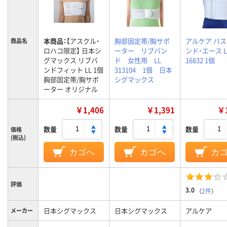
本商品：
【アスクル・
胸部固定帯/胸サポ
アルケア バ
商品名
ロハコ限定】 日本シ
ーター リブバン
ンド・エース L
グマックス リブバ
ド 女性用 LL
16832 1個
ンドフィット LL 1個
313104 1個 日本
胸部固定帯/胸サポ
シグマックス
ーター オリジナル
￥1,406
￥1,391
￥1
数量
数量
数量
価格
(税込)
カゴへ
カゴへ
カ
評価
3.0
（
2件
）
日本シグマックス
日本シグマックス
アルケア
メーカー