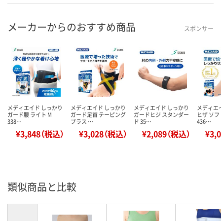
メーカーからのおすすめ商品
スポンサー
メディエイド しっかり
メディエイド しっかり
メディエイド しっかり
メディエ
ガード腰 ライト M
ガード足首 テーピング
ガードヒジ スタンダー
ヒザ ソフ
338…
プラス …
ド 35…
436…
¥3,848（税込）
¥3,028（税込）
¥2,089（税込）
¥3,
類似商品と比較