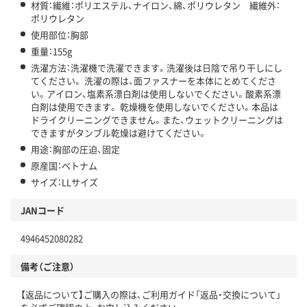
材質：繊維：ポリエステル、ナイロン、綿、ポリウレタン 繊維外：
ポリウレタン
使用部位：胸部
重量：155g
洗濯方法：洗濯機で洗濯できます。洗濯後は日陰で吊り干しにし
てください。 洗濯の際は、面ファスナーを本体にとめてくださ
い。アイロン、塩素系漂白剤は使用しないでください。酸素系漂
白剤は使用できます。 乾燥機を使用しないでください。本品は
ドライクリーニングできません。また、ウェットクリーニングは
できますがタンブル乾燥は避けてください。
用途：胸部の圧迫、固定
原産国：ベトナム
サイズ：LLサイズ
JANコード
4946452080282
備考（ご注意）
【返品について】ご購入の際は、ご利用ガイド「返品・交換について」