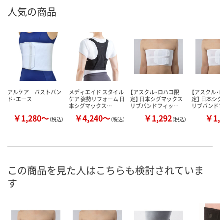
人気の商品
アルケア バストバン
メディエイド スタイル
【アスクル・ロハコ限
【アスクル
ド・エース
ケア 姿勢リフォーム 日
定】 日本シグマックス
定】 日本
本シグマックス…
リブバンドフィッ…
リブバンド
￥1,280～
￥4,240～
￥1,292
￥1,
（税込）
（税込）
（税込）
この商品を見た人はこちらも検討されていま
す