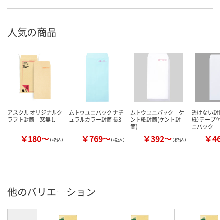
人気の商品
アスクル オリジナルク
ムトウユニパック ナチ
ムトウユニパック ケ
透けない封
ラフト封筒 窓無し
ュラルカラー封筒 長3
ント紙封筒(ケント封
紙）テープ付
筒)
ニパック
￥180～
￥769～
￥392～
￥4
（税込）
（税込）
（税込）
他のバリエーション