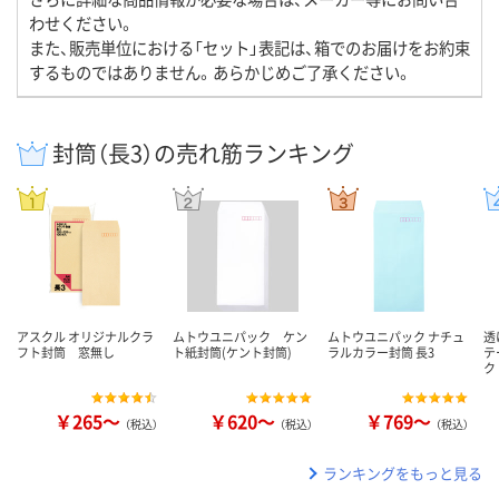
わせください。
また、販売単位における「セット」表記は、箱でのお届けをお約束
するものではありません。あらかじめご了承ください。
封筒（長3）の売れ筋ランキング
アスクル オリジナルクラ
ムトウユニパック ケン
ムトウユニパック ナチュ
透
フト封筒 窓無し
ト紙封筒(ケント封筒)
ラルカラー封筒 長3
テ
ク
￥265～
￥620～
￥769～
（税込）
（税込）
（税込）
ランキングをもっと見る