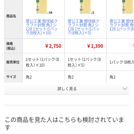
商品名
菅公工業 間伐紙ク
菅公工業 間伐紙ク
菅公工業 間
ラフト封筒 角2 シ
ラフト封筒 角2 シ
ラフト封筒 角
128 1セット(1パッ
128 1セット(1パッ
128 1パック(
ク(8枚入)×10)
ク(8枚入)×5)
価格
￥2,750
￥1,390
(税込)
1セット（1パック（8
1セット（1パック（8
1パック（8枚入
販売単位
枚入）×10）
枚入）×5）
角2
角2
角2
サイズ
詳しく見る
なし
なし
なし
〒枠
お申込番
WPH2215
WPH2208
WPH2203
号
あり
あり
あり
在庫
この商品を見た人はこちらも検討されていま
す
8月7日（金）
8月7日（金）
8月7日（金）
お届け日