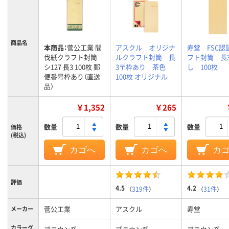
商品名
本商品：
菅公工業 間
アスクル オリジナ
寿堂 FSC認
伐紙クラフト封筒
ルクラフト封筒 長
フト封筒 長3
シ127 長3 100枚 郵
3〒枠あり 茶色
し 100枚
便番号枠あり（直送
100枚 オリジナル
品）
￥1,352
￥265
数量
数量
数量
価格
(税込)
カゴへ
カゴへ
カ
評価
4.5
4.2
（
319件
）
（
31件
）
菅公工業
アスクル
寿堂
メーカー
カラーグ