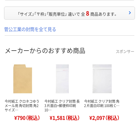
8
「サイズ」「〒枠」「販売単位」 違いで 全
商品あります。
菅公工業の封筒を全て見る
メーカーからのおすすめ商品
スポンサー
今村紙工 クロネコゆう
今村紙工 クリア封筒 長
今村紙工 クリア封筒 角
メール用 角切封筒 角2
3 片面白+郵便枠印刷
2 片面白印刷 100枚 C…
サイズ…
10…
¥790（税込）
¥1,581（税込）
¥2,097（税込）