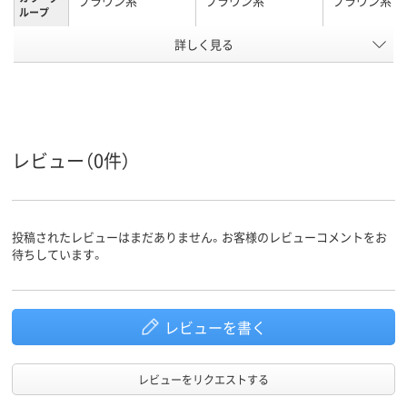
ブラウン系
ブラウン系
ブラウン系
ループ
テープ/接
詳しく見る
テープ・のりなし
テープなし
テープなし
着
あり
あり
なし
〒枠
なし
なし
なし
窓の有無
レビュー（0件）
留め具の
なし
なし
なし
有無
封筒裏面
サイド貼り
センター貼り
サイド貼り
の貼り方
投稿されたレビューはまだありません。お客様のレビューコメントをお
アスクル
待ちしています。
商品環境
30
50
スコア
レビューを書く
レビューをリクエストする