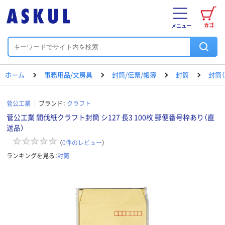
カゴ
メニュー
ホーム
事務用品/文房具
封筒/伝票/帳簿
封筒
封筒（
菅公工業
ブランド：
クラフト
菅公工業 間伐紙クラフト封筒 シ127 長3 100枚 郵便番号枠あり（直
送品）
（
0
件のレビュー
）
ランキングを見る：
封筒