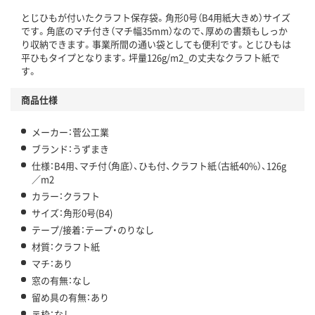
とじひもが付いたクラフト保存袋。角形0号（B4用紙大きめ）サイズ
です。角底のマチ付き（マチ幅35mm）なので、厚めの書類もしっか
り収納できます。事業所間の通い袋としても便利です。とじひもは
平ひもタイプとなります。坪量126g/m2_の丈夫なクラフト紙で
す。
商品仕様
メーカー：菅公工業
ブランド：うずまき
仕様：B4用、マチ付（角底）、ひも付、クラフト紙（古紙40%）、126g
／m2
カラー：クラフト
サイズ：角形0号(B4)
テープ/接着：テープ・のりなし
材質：クラフト紙
マチ：あり
窓の有無：なし
留め具の有無：あり
〒枠：なし