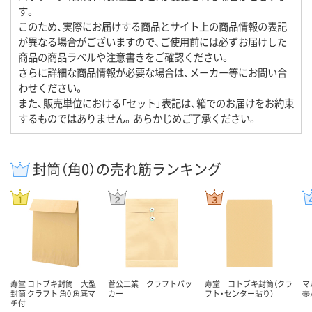
す。
このため、実際にお届けする商品とサイト上の商品情報の表記
が異なる場合がございますので、ご使用前には必ずお届けした
商品の商品ラベルや注意書きをご確認ください。
さらに詳細な商品情報が必要な場合は、メーカー等にお問い合
わせください。
また、販売単位における「セット」表記は、箱でのお届けをお約束
するものではありません。あらかじめご了承ください。
封筒（角0）の売れ筋ランキング
寿堂 コトブキ封筒 大型
菅公工業 クラフトパッ
寿堂 コトブキ封筒（クラ
マ
封筒 クラフト 角0 角底マ
カー
フト・センター貼り）
壺
チ付