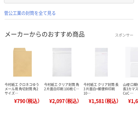
菅公工業の封筒を全て見る
メーカーからのおすすめ商品
スポンサー
今村紙工 クロネコゆう
今村紙工 クリア封筒 角
今村紙工 クリア封筒 長
山櫻 口糊
メール用 角切封筒 角2
2 片面白印刷 100枚 C…
3 片面白+郵便枠印刷
長3カマス
サイズ…
10…
CoC …
¥790（税込）
¥2,097（税込）
¥1,581（税込）
¥1,