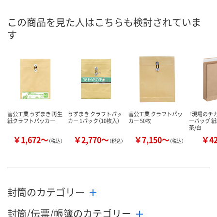
この商品を見た人はこちらも検討されていま
す
菅公工業 うずまき 再生
うずまき クラフトパッ
菅公工業 クラフトパッ
「現場のチカ
紙クラフトパッカー
カー 1パック（10枚入）
カー 50枚
ーバッグ 
茶/白
￥1,672～
￥2,770～
￥7,150～
￥4
（税込）
（税込）
（税込）
封筒のカテゴリー
封筒/伝票/帳簿のカテゴリー