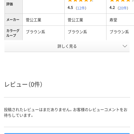
評価
4.5
4.2
（
12件
）
（
20件
）
菅公工業
菅公工業
寿堂
メーカー
カラーグ
ブラウン系
ブラウン系
ブラウン系
ループ
テープ/接
詳しく見る
テープ・のりなし
テープ・のりなし
テープなし
着
なし
なし
なし
〒枠
なし
なし
なし
窓の有無
レビュー（0件）
留め具の
あり
あり
なし
有無
封筒裏面
センター貼り
センター貼り
センター貼り
の貼り方
投稿されたレビューはまだありません。お客様のレビューコメントをお
アスクル
待ちしています。
商品環境
20
スコア