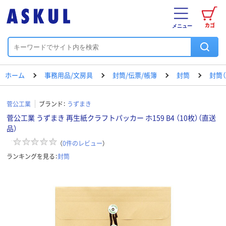
カゴ
メニュー
ホーム
事務用品/文房具
封筒/伝票/帳簿
封筒
封筒（
菅公工業
ブランド：
うずまき
菅公工業 うずまき 再生紙クラフトパッカー ホ159 B4 （10枚）（直送
品）
（
0
件のレビュー
）
ランキングを見る：
封筒