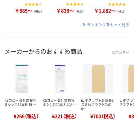
￥885～
￥838～
￥1,882～
（税込）
（税込）
（税込）
ランキングをもっと見る
メーカーからのおすすめ商品
スポンサー
KSコピー 会計票 複写
KSコピー 会計票 複写
山櫻 クラフト封筒 長3
山櫻 クラ
ミシン目15本 K-15 …
ミシン目10本 S-20A…
スミ貼 クラフトCoC
クラフトCo
8…
¥266（税込）
¥221（税込）
¥700（税込）
¥