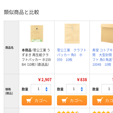
類似商品と比較
商品名
本商品：
菅公工業 う
菅公工業 クラフト
寿堂 コトブ
ずまき 再生紙クラ
パッカー 角0 ホ
筒 大型封筒
フトパッカー ホ159
059 10枚
フト 角0 角
B4 （10枚）（直送品）
10048 10枚
￥2,907
￥838
数量
数量
数量
価格
(税込)
カゴへ
カゴへ
カ