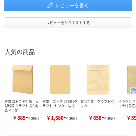
レビューを書く
レビューをリクエストする
人気の商品
寿堂 コトブキ封筒 大
寿堂 コトブキ封筒（ク
菅公工業 クラフトパ
クラウン 
型封筒 クラフト 角0 角
ラフト・センター貼り）
ッカー
マチ付角底角
底マチ付
￥885～
￥1,680～
￥658～
￥5
（税込）
（税込）
（税込）