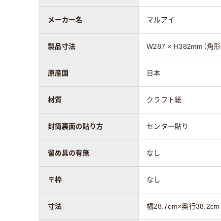
留め具の有無
なし
なし
メーカー名
マルアイ
封筒裏面の貼り方
センター貼り
セン
製品寸法
W287 × H382mm（角
質量
153g
原産国
日本
アスクル商品環境
スコア
材質
クラフト紙
封筒裏面の貼り方
センター貼り
留め具の有無
なし
〒枠
なし
寸法
幅28.7cm×奥行38.2cm