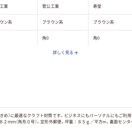
工業
菅公工業
寿堂
ウン系
ブラウン系
ブラウン系
角0
角0
詳しく見る
プ付
テープ・のりなし
テープなし
フト紙
クラフト紙
クラフト紙
なし
なし
なし
なし
大きめ）に最適なクラフト封筒です。ビジネスにもパーソナルにもご利
あり
あり
８２ｍｍ（角形０号）。定形外郵便。坪量：８５ｇ／平方m。裏面センタ