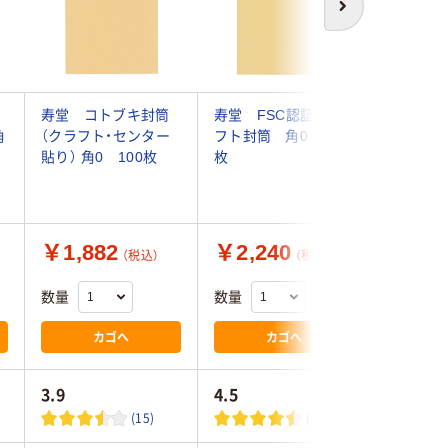
次へ
筒
寿堂 コトブキ封筒
寿堂 FSC認証クラ
マルアイ 
角
（クラフト・センター
フト封筒 角0 100
対応 12
貼り） 角0 100枚
枚
PH-10 1
￥1,882
￥2,240
￥297
（税込）
（税込）
数量
数量
数量
カゴへ
カゴへ
3.9
4.5
(15)
(2)