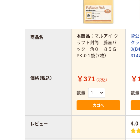
本商品：
マルアイ ク
菅公
商品名
ラフト封筒 藤壺パ
クラ
ック 角０ ８５Ｇ
0(B
PK-0 1袋（7枚）
314
￥371
￥1
価格（税込）
（税込）
数量
数量
カゴへ
4.0
レビュー