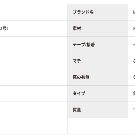
あり
なし
ブランド名
ター貼り
センター貼り
センター貼り
形0号）
素材
テープ/接着
20
マチ
窓の有無
タイプ
質量