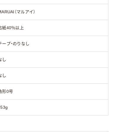
なし
なし
あり
MARUAI（マルアイ）
センター貼り
サイド貼り
センター
古紙40％以上
45g
テープ・のりなし
50
50
なし
なし
角形0号
153g