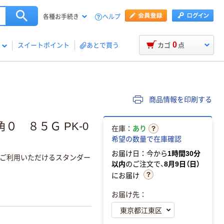
ヘルプ
各種お手続き
0
スイートポイント
あとで買う
カゴ
点
商品情報を印刷する
０ ８５Ｇ PK-0
在庫：
あり
希望の数量で在庫確認
お届け日：今から
1時間30分
ご利用いただけるスタンダー
以内
のご注文で、
8月9日（日）
にお届け
お届け先：