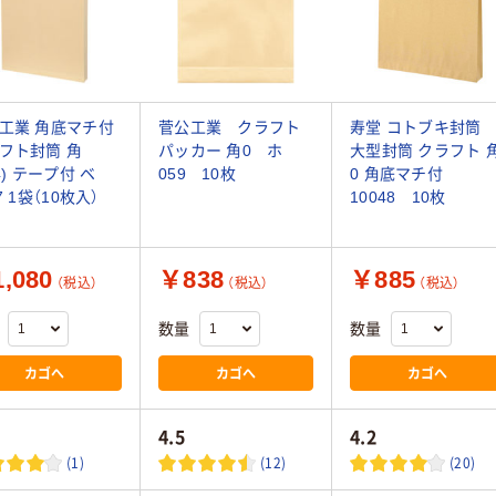
工業 角底マチ付
菅公工業 クラフト
寿堂 コトブキ封
フト封筒 角
パッカー 角0 ホ
大型封筒 クラフト 
4) テープ付 ベ
059 10枚
0 角底マチ付
7 1袋（10枚入）
10048 10枚
,080
￥838
￥885
（税込）
（税込）
（税込）
数量
数量
カゴへ
カゴへ
カゴへ
4.5
4.2
(1)
(12)
(20)