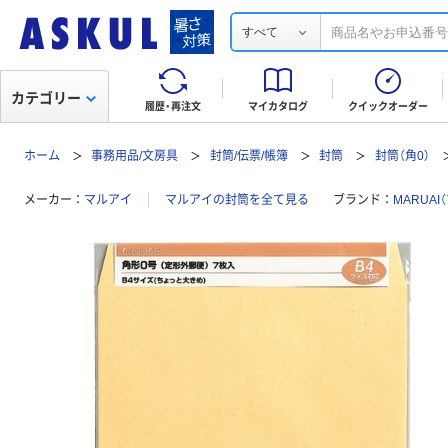
すべて
カテゴリー
履歴・再注文
マイカタログ
クイックオーダー
ホーム
事務用品/文房具
封筒/伝票/帳簿
封筒
封筒（角0）
メーカー
マルアイ
マルアイの封筒を全て見る
ブランド
MARUAI