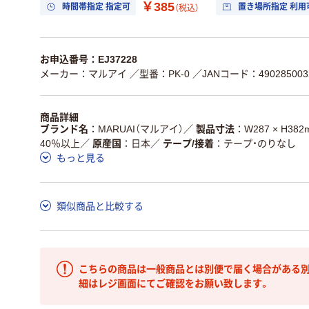
￥385
時間帯指定 指定可
置き場所指定 利用
（税込）
お申込番号：EJ37228
メーカー：マルアイ
／型番：PK-0
／JANコード：490285003
商品詳細
ブランド名
MARUAI（マルアイ）
／
製品寸法
W287 × H38
40％以上
／
原産国
日本
／
テープ/接着
テープ・のりなし
もっと見る
類似商品と比較する
こちらの商品は一般商品とは別便で届く場合がある別
細はレジ画面にてご確認をお願い致します。