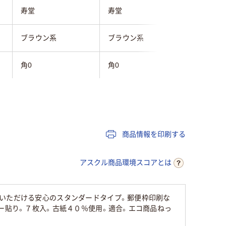
寿堂
寿堂
マルアイ
ブラウン系
ブラウン系
ブラウン
角0
角0
角0
テープなし
テープなし
テープ・
クラフト紙
クラフト紙
クラフト
商品情報を印刷する
なし
なし
なし
アスクル商品環境スコアとは
なし
なし
なし
用いただける安心のスタンダードタイプ。郵便枠印刷な
なし
なし
あり
ー貼り。７枚入。古紙４０％使用。適合。エコ商品ねっ