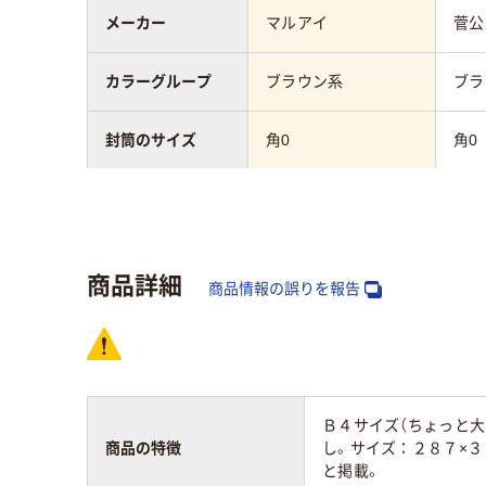
メーカー
マルアイ
菅公
カラーグループ
ブラウン系
ブラ
封筒のサイズ
角0
角0
テープ/接着
テープ・のりなし
テー
封筒の材質
クラフト紙
クラ
商品詳細
商品情報の誤りを報告
〒枠
なし
なし
窓の有無
なし
なし
Ｂ４サイズ（ちょっと
マチの有無
なし
あり
商品の特徴
し。サイズ：２８７×３
と掲載。