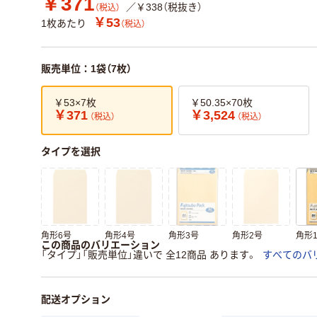
￥371
／￥338（税抜き）
（税込）
￥53
1枚あたり
（税込）
販売単位：1袋（7枚）
￥53×7枚
￥50.35×70枚
￥371
￥3,524
（税込）
（税込）
タイプを選択
角形6号
角形4号
角形3号
角形2号
角形
この商品のバリエーション
「タイプ」「販売単位」違いで 全12商品 あります。
すべてのバ
配送オプション