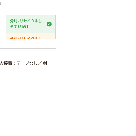
9
分別・リサイクルし
やすい設計
分別・リサイクルし
やすい設計
温室効果ガスなどの削減
プ/接着
テープなし
／
材
詳細「
アスクル商品環境スコ