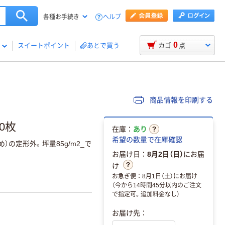
ヘルプ
各種お手続き
0
スイートポイント
あとで買う
カゴ
点
商品情報を印刷する
0枚
在庫：
あり
希望の数量で在庫確認
）の定形外。坪量85g/m2_で
お届け日：
8月2日（日）
にお届
け
お急ぎ便：8月1日（土）にお届け
（今から14時間45分以内のご注文
で指定可。追加料金なし）
お届け先：