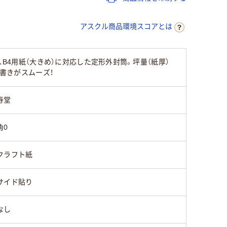
なし
なし
なし
アスクル商品環境スコアとは
なし
なし
なし
B4用紙（大きめ）に対応した定形外封筒。坪量（紙厚）
なし
なし
なし
名書きがスムーズ！
なし
なし
なし
寿堂
センター貼り
センター貼り
センター
角0
50
クラフト紙
サイド貼り
なし