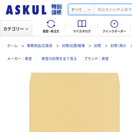
すべて
カテゴリー
履歴・再注文
マイカタログ
クイックオーダー
ホーム
事務用品/文房具
封筒/伝票/帳簿
封筒
封筒（角0）
メーカー
寿堂
寿堂の封筒を全て見る
ブランド
寿堂