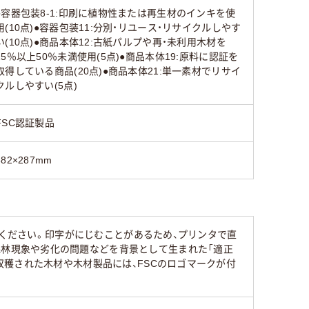
●容器包装8-1:印刷に植物性または再生材のインキを使
用(10点)●容器包装11:分別・リユース・リサイクルしやす
い(10点)●商品本体12:古紙パルプや再・未利用木材を
25％以上50％未満使用(5点)●商品本体19:原料に認証を
取得している商品(20点)●商品本体21:単一素材でリサイ
クルしやすい(5点)
FSC認証製品
382×287mm
みください。印字がにじむことがあるため、プリンタで直
林認証は、森林現象や劣化の問題などを背景として生まれた「適正
穫された木材や木材製品には、FSCのロゴマークが付