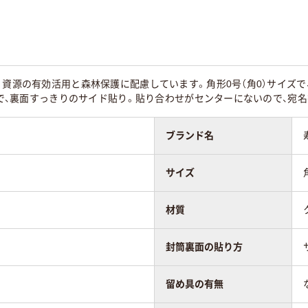
なし
なし
なし
なし
。資源の有効活用と森林保護に配慮しています。角形0号（角0）サイズで、
あり
あり
ト紙で、裏面すっきりのサイド貼り。貼り合わせがセンターにないので、宛
なし
あり
ブランド名
ター貼り
センター貼り
センター貼り
サイズ
20
材質
封筒裏面の貼り方
留め具の有無