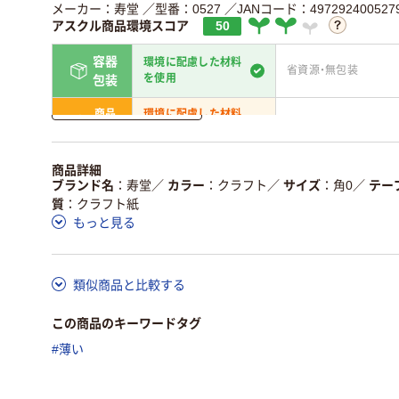
メーカー：寿堂
／型番：0527
／JANコード：497292400527
アスクル商品環境スコア
50
容器
環境に配慮した材料
省資源・無包装
を使用
包装
詳しく見る
商品
環境に配慮した材料
省資源・省エネ・節水
本体
を使用
独自の回収スキームがあ
アスクルで資源循環し
商品詳細
仕組
る
ている
ブランド名
寿堂
／
カラー
クラフト
／
サイズ
角0
／
テー
質
クラフト紙
この商品の環境配慮ポイントです。詳しくはページ下部の商品
もっと見る
ア詳細／加点項目
」で確認できます。
類似商品と比較する
この商品のキーワードタグ
#薄い