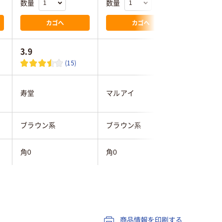
数量
数量
数量
カゴへ
カゴへ
3.9
(15)
寿堂
マルアイ
山櫻
ブラウン系
ブラウン系
ブラウン
角0
角0
角0
テープなし
テープ・のりなし
テープ・
クラフト紙
クラフト紙
クラフト
商品情報を印刷する