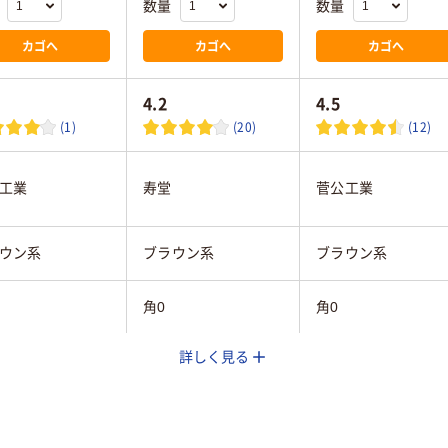
数量
数量
カゴへ
カゴへ
カゴへ
4.2
4.5
(1)
(20)
(12)
工業
寿堂
菅公工業
ウン系
ブラウン系
ブラウン系
角0
角0
詳しく見る
プ付
テープなし
テープ・のりなし
フト紙
クラフト紙
クラフト紙