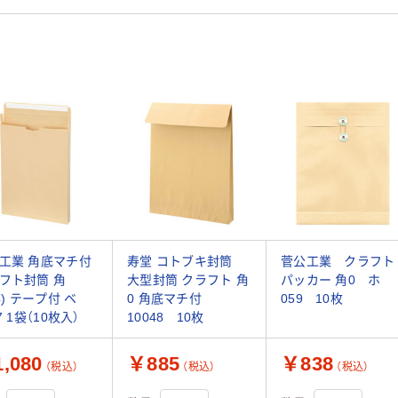
工業 角底マチ付
寿堂 コトブキ封筒
菅公工業 クラフト
フト封筒 角
大型封筒 クラフト 角
パッカー 角0 ホ
4) テープ付 ベ
0 角底マチ付
059 10枚
7 1袋（10枚入）
10048 10枚
,080
￥885
￥838
（税込）
（税込）
（税込）