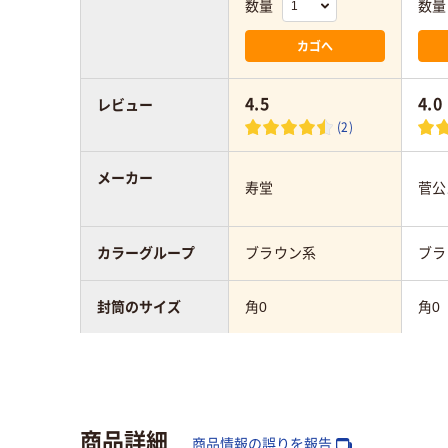
数量
数量
カゴへ
4.5
4.0
レビュー
(2)
メーカー
寿堂
菅公
カラーグループ
ブラウン系
ブラ
封筒のサイズ
角0
角0
テープ/接着
テープなし
テー
封筒の材質
クラフト紙
クラ
商品詳細
商品情報の誤りを報告