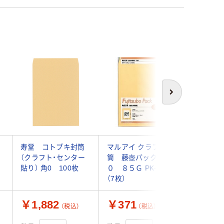
次へ
寿堂 コトブキ封筒
マルアイ クラフト封
山櫻 ク
（クラフト・センター
筒 藤壺パック 角
0 クラフト
貼り） 角0 100枚
０ ８５Ｇ PK-0 1袋
0052200
（7枚）
入)（直送
￥1,882
￥371
￥9,3
（税込）
（税込）