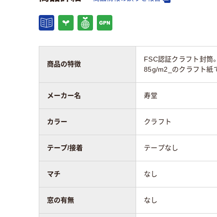
〒枠
なし
なし
窓の有無
なし
なし
FSC認証クラフト封筒
マチの有無
なし
あり
商品の特徴
85g/m2_のクラフ
留め具の有無
なし
なし
メーカー名
寿堂
封筒裏面の貼り方
サイド貼り
セン
カラー
クラフト
アスクル商品環境
50
テープ/接着
テープなし
スコア
マチ
なし
窓の有無
なし