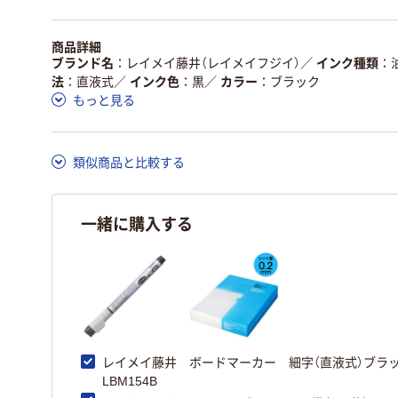
商品詳細
ブランド名
レイメイ藤井（レイメイフジイ）
／
インク種類
法
直液式
／
インク色
黒
／
カラー
ブラック
もっと見る
類似商品と比較する
一緒に購入する
レイメイ藤井 ボードマーカー 細字（直液式）ブ
LBM154B