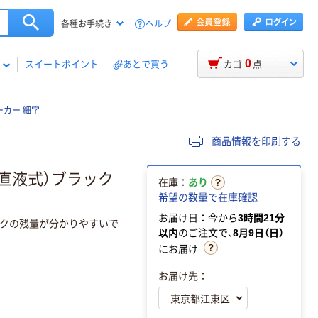
ヘルプ
各種お手続き
0
スイートポイント
あとで買う
カゴ
点
ーカー 細字
商品情報を印刷する
（直液式）ブラック
在庫：
あり
希望の数量で在庫確認
お届け日：今から
3時間21分
クの残量が分かりやすいで
以内
のご注文で、
8月9日（日）
にお届け
お届け先：