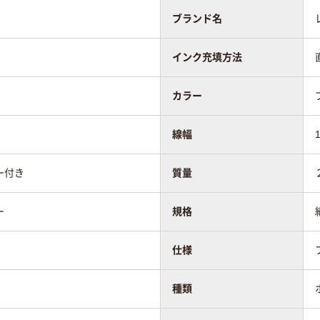
式
中綿式
直液式
ブランド名
26.5g
インク充填方法
カラー
80
線幅
ー付き
質量
ー
規格
仕様
種類