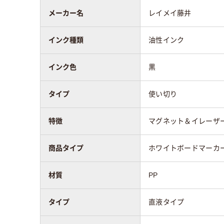
インク充填方法
直液式
中綿
メーカー名
レイメイ藤井
質量
２１ｇ
インク種類
油性インク
アスクル商品環境
インク色
黒
70
スコア
タイプ
使い切り
特徴
マグネット＆イレーザ
商品タイプ
ホワイトボードマーカ
材質
PP
タイプ
直液タイプ