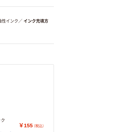
油性インク
／
インク充填方
ラック
￥155
（税込）