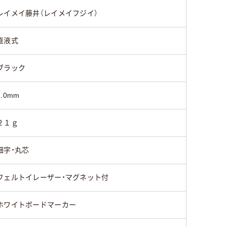
直液式
中綿式
中綿式
レイメイ藤井（レイメイフジイ）
22.5g
直液式
ブラック
125
90
1.0mm
２１ｇ
細字・丸芯
フェルトイレーザー・マグネット付
ホワイトボードマーカー