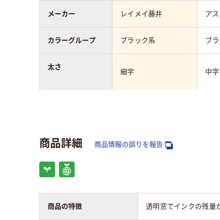
メーカー
レイメイ藤井
アス
カラーグループ
ブラック系
ブラ
太さ
細字
中字
タイプ
使い切り
使い
ペン先形状
丸芯
丸芯
商品詳細
商品情報の誤りを報告
特徴
マグネット＆イレー
ザー付き
インク種類
油性インク
アル
商品の特徴
透明窓でインクの残量