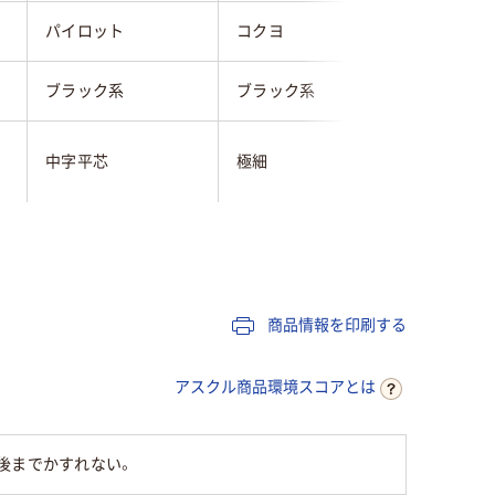
パイロット
コクヨ
サクラク
ブラック系
ブラック系
ブラック
イレーザ
中字平芯
極細
付
交換式本体
使い切り
補充式本
平芯
丸芯
丸芯
商品情報を印刷する
マグネット＆イレー
マグネッ
ザー付き
ザー付き
アスクル商品環境スコアとは
油性顔料アルコール
油性アルコール系イ
油性アル
系インク
ンク
インキ
後までかすれない。