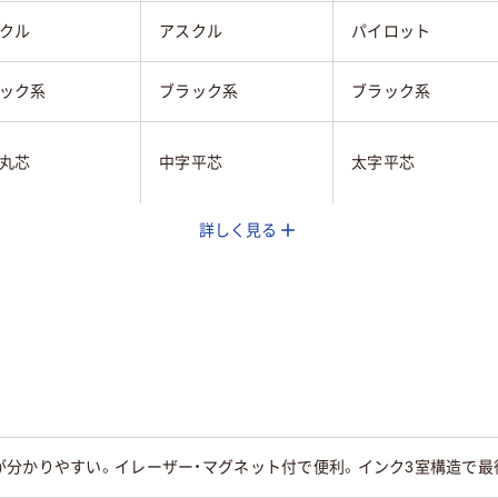
クル
アスクル
パイロット
ック系
ブラック系
ブラック系
丸芯
中字平芯
太字平芯
詳しく見る
切り
使い切り
交換式本体
平芯
平芯
油性顔料アルコール
コール系インク
アルコール系インク
系インク
が分かりやすい。イレーザー・マグネット付で便利。インク3室構造で最