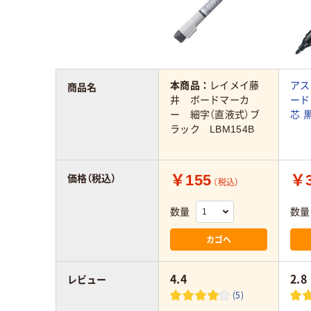
本商品：
レイメイ藤
アス
商品名
井 ボードマーカ
ード
ー 細字（直液式）ブ
芯 
ラック LBM154B
￥155
￥
価格（税込）
（税込）
数量
数量
カゴへ
4.4
2.8
レビュー
(5)