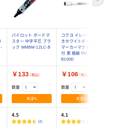
次へ
マ
パイロット ボードマ
コクヨ イレーザー付
サクラク
ラ
スター 中字平芯 ブラ
きホワイトボード用
ーザーキ
-
ック WMBM-12LC-B
マーカーマグネット
板マーカー
付 黒 極細 PM-
SG#49 
B100D
×10）
￥133
￥106
￥1,1
（税込）
（税込）
数量
数量
数量
カゴへ
カゴへ
4.5
4.1
3.4
(4)
(72)