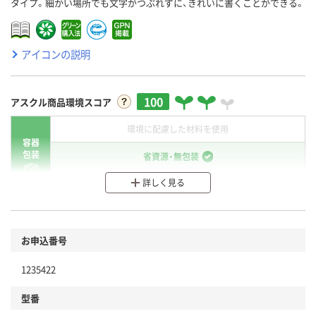
タイプ。細かい場所でも文字がつぶれずに、きれいに書くことができる。
アイコンの説明
100
アスクル商品環境スコア
環境に配慮した材料を使用
容器
包装
省資源・無包装
詳しく見る
分別・リサイクルしやすい設計
環境に配慮した材料を使用
商品
お申込番号
本体
省資源・省エネ・節水
1235422
分別・リサイクルしやすい設計
型番
独自の回収スキームがある