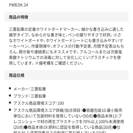
PWB2M.24
仕組
アスクルで資源循環している
商品の特徴
温室効果ガスなどの削減
三菱鉛筆の定番ホワイトボードマーカー。細かな書き込みに適した
この商品の環境配慮ポイントです。下記商品詳細「
細字タイプ。なめらかな書き味と、ペンの握りやすさで好評。小さ
アスクル商品環境スコア詳細／加点項目
」で確認できます。
なホワイトボードや、ホワイトボードシートにも書き込みやすいマ
ーカーペン。作業現場や、オフィスの行動予定表、月間予定表はもち
ろん、掲示板や連絡表にもオススメです。アルコールまたは次亜塩
素酸ナトリウムでの消毒に対して劣化しにくいプラスチックを使
用しています。※備考欄をご確認ください。
商品仕様
メーカー：三菱鉛筆
ブランド：三菱鉛筆
アスクル商品環境スコア：100
アスクル商品環境スコア詳細/加点項目：●容器包装10:最小販売
単位において包装材料を使用していない(50点)●商品本体13:プ
レコンシューマ材の再生プラスチックを70％以上100％未満使用
(20点)●商品本体19:原料に認証を取得している商品(20点)●仕
組み30-1:温室効果ガスの削減に取り組んでいる(10点)