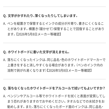
油性アルコール系イ
アルコール系インク
油性アルコー
インク種
類
ンク
ンク
Q.
文字がかすれたり、薄くなったりしてしまいます。
インク充
中綿式
中綿式
中綿式
填方法
A.
ペンを縦置きで保管するとインクの成分が片寄り、書きにくくなるこ
とがあります。横置き（寝かせて）保管することで回復することがあり
6.1ｇ
質量
ます。【2026年5月8日メーカー等確認】
アスクル
商品環境
100
70
90
スコア
Q.
ホワイトボードに書いた文字が消えません。
A.
落ちにくくなったインクは、同じ品名・色のホワイトボードマーカーで
上書きをすると消しやすくなる場合があります。（ペンのインク内の
溶剤で剥がれ易くなります）【2026年5月8日メーカー等確認】
Q.
落ちなくなったホワイトボードをアルコールで拭いてもよいですか？
A.
ベンジンやアルコール等でホワイトボードを拭くと表面が変質してし
まう恐れがありますのでおやめください。タオルなどでの水拭きをお
勧めします。また、落ちにくくなったボード面のインクは、同じ品名・