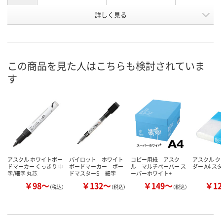
お申込番
詳しく見る
8242545
5993727
1235431
号
あり
あり
あり
在庫
8月7日（金）
8月7日（金）
8月7日（金）
お届け日
この商品を見た人はこちらも検討されていま
す
数量
数量
数量
カゴへ
カゴへ
カ
アスクル ホワイトボー
パイロット ホワイト
コピー用紙 アスク
アスクル 
ドマーカー くっきり 中
ボードマーカー ボー
ル マルチペーパー ス
ダー A4 
字/細字 丸芯
ドマスターS 細字
ーパーホワイト+
￥98～
￥132～
￥149～
￥1
（税込）
（税込）
（税込）