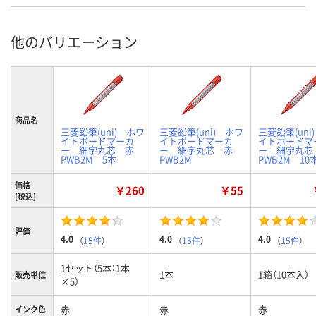
他のバリエーション
商品名
三菱鉛筆(uni) ホワ
三菱鉛筆(uni) ホワ
三菱鉛筆(uni
イトボードマーカ
イトボードマーカ
イトボードマ
ー 細字丸芯 赤
ー 細字丸芯 赤
ー 細字丸
PWB2M 5本
PWB2M
PWB2M 10
価格
￥260
￥55
(税込)
評価
4.0
4.0
4.0
（
15件
）
（
15件
）
（
15件
）
1セット（5本：1本
1本
1箱（10本入）
販売単位
×5）
赤
赤
赤
インク色