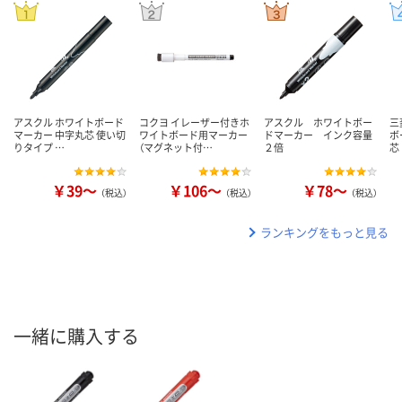
アスクル ホワイトボード
コクヨ イレーザー付きホ
アスクル ホワイトボー
三
マーカー 中字丸芯 使い切
ワイトボード用マーカー
ドマーカー インク容量
ボ
りタイプ …
（マグネット付…
２倍
芯
￥39～
￥106～
￥78～
（税込）
（税込）
（税込）
ランキングをもっと見る
一緒に購入する