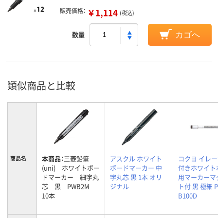
販売価格：
￥1,114
(税込)
数量
カゴへ
類似商品と比較
本商品：
三菱鉛筆
アスクル ホワイト
コクヨ イレ
商品名
(uni) ホワイトボー
ボードマーカー 中
付きホワイト
ドマーカー 細字丸
字丸芯 黒 1本 オリ
用マーカーマ
芯 黒 PWB2M
ジナル
ト付 黒 極細 P
10本
B100D