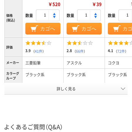
￥520
￥39
数量
数量
数量
価格
(税込)
カゴへ
カゴへ
カ
評価
3.9
2.8
4.1
（
41件
）
（
66件
）
（
72件
）
三菱鉛筆
アスクル
コクヨ
メーカー
カラーグ
ブラック系
ブラック系
ブラック系
ループ
詳しく見る
細字
中字丸芯、中字
極細
太さ
キャップ式、使いき
キャップ式、中綿式、
ボードマーカ
タイプ
り、使い切り
使い切り
い切り
ペン先形
丸芯
丸芯
丸芯
よくあるご質問（Q&A）
状