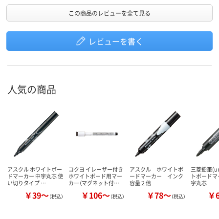
この商品のレビューを全て見る
レビューを書く
人気の商品
アスクル ホワイトボー
コクヨ イレーザー付き
アスクル ホワイトボ
三菱鉛筆(u
ドマーカー 中字丸芯 使
ホワイトボード用マー
ードマーカー インク
トボードマ
い切りタイプ …
カー（マグネット付…
容量２倍
字丸芯
￥39～
￥106～
￥78～
￥
（税込）
（税込）
（税込）