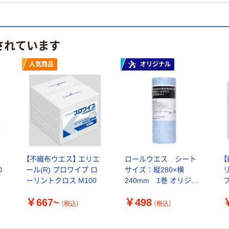
されています
人気商品
オリジナル
×
【不織布ウエス】 エリエ
ロールウエス シート
0
ール(R) プロワイプ ロ
サイズ：縦280×横
ーリントクロス M100
240mm 1巻 オリジナ
ル
L
￥667~
￥498
（税込）
（税込）