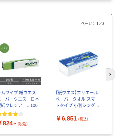
ページ：
1
／
3
次のスライド
キムワイプ 紙ウエス
【紙ウエス】エリエール
大王製紙 
ペーパーウエス 日本
ペーパータオル スマー
エルヴェー
製紙クレシア L-100
トタイプ 小判シングル
タオルエコ
703361 200枚入×42パ
００枚小判 7
￥6,851
￥7,266
ック 759-5247（直送品）
ース（200枚
（税込）
￥824~
759-5263
（税込）