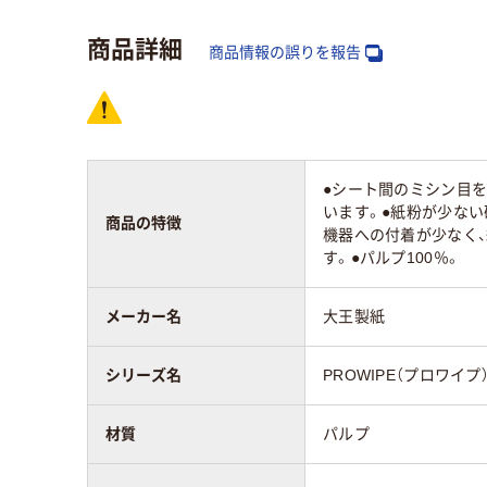
シート長辺の長さ
90～200mm未満
20
商品詳細
商品情報の誤りを報告
アスクル商品環境
スコア
●シート間のミシン目
います。●紙粉が少ない
商品の特徴
機器への付着が少なく
す。●パルプ100％。
メーカー名
大王製紙
シリーズ名
PROWIPE（プロワイプ
材質
パルプ