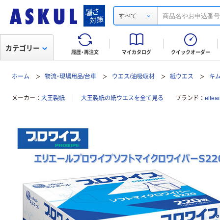
すべて
カテゴリー
履歴・再注文
マイカタログ
クイックオーダー
ホーム
物流・現場用品/台車
ウエス/油吸収材
紙ウエス
キ
メーカー
大王製紙
大王製紙の紙ウエスを全て見る
ブランド
elle