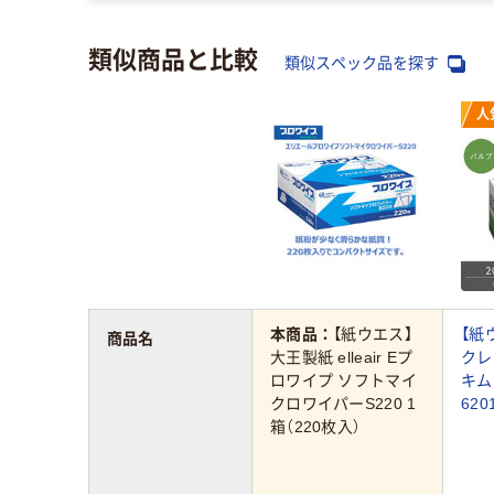
類似商品と比較
類似スペック品を探す
人
本商品：
【紙ウエス】
【紙
商品名
大王製紙 elleair Eプ
クレ
ロワイプ ソフトマイ
キム
クロワイパーS220 1
620
箱（220枚入）