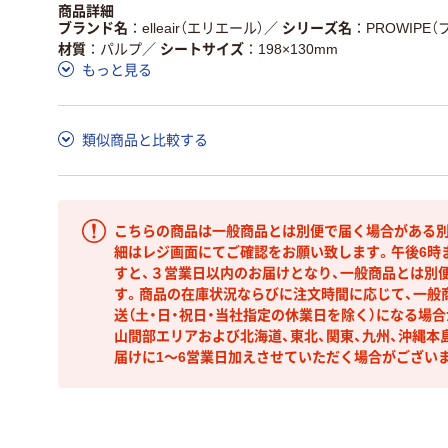
商品詳細
ブランド名
elleair（エリエール）
／
シリーズ名
PROWIPE
材質
パルプ
／
シートサイズ
198×130mm
もっと見る
類似商品と比較する
こちらの商品は一般商品とは別便で届く場合がある別
細はレジ画面にてご確認をお願い致します。午後6時
すと、３営業日以内のお届けとなり、一般商品とは別
す。商品の在庫状況ならびに注文時間に応じて、一般
送（土・日・祝日・当社指定の休業日を除く）になる場
山間部エリアおよび北海道、東北、関東、九州、沖縄本
届けに1～6営業日加えさせていただく場合がござい