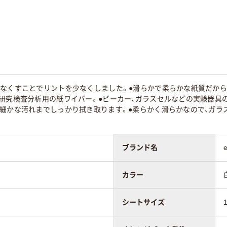
0～250mm未満
200～250mm未満
90～200mm未満
15
をなくすことでリントを少なくしました。●滑らかで柔らかな紙質だから
研究検査分析用の紙ワイパー。●ビーカー、ガラスセルなどの実験器具
、細かな汚れまでしっかり拭き取ります。●柔らかく滑らかなので、ガ
ブランド名
）
カラー
シートサイズ