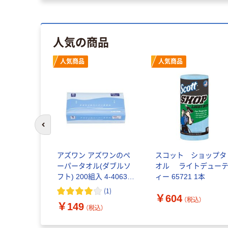
人気の商品
人気商品
人気商品
前のスライドへ
ー MAXク
アズワン アズワンのペ
スコット ショップタ
ー 9×9イ
ーパータオル(ダブルソ
オル ライトデュー
10袋入
フト) 200組入 4-4063-
ィー 65721 1本
 1ケース
01 1袋(200組)（直送品）
(
1
)
￥604
6868-
（税込）
（税込）
￥149
（税込）