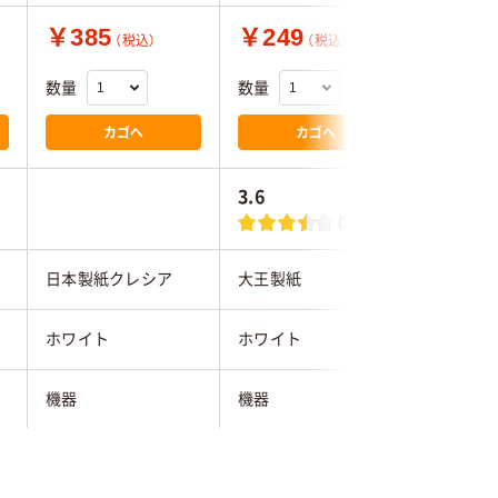
￥385
￥249
￥1,0
（税込）
（税込）
数量
数量
数量
カゴへ
カゴへ
3.6
(3)
日本製紙クレシア
大王製紙
大王製紙
ホワイト
ホワイト
ホワイト
機器
機器
機器
200～250mm未満
90～200mm未満
350～4