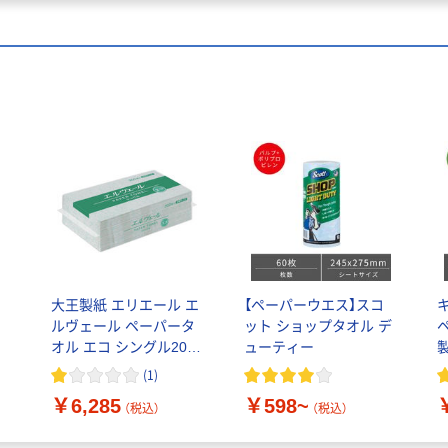
大王製紙 エリエール エ
【ペーパーウエス】スコ
テ
ルヴェール ペーパータ
ット ショップタオル デ
オル エコ シングル200
ューティー
枚中判 21000694 1ケー
(
1
)
ス(6000枚) 493-
￥6,285
￥598~
1700（直送品）
（税込）
（税込）