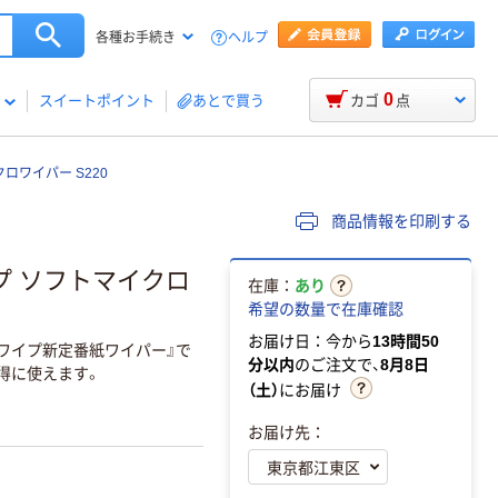
ヘルプ
各種お手続き
0
スイートポイント
あとで買う
カゴ
点
ロワイパー S220
商品情報を印刷する
ワイプ ソフトマイクロ
在庫：
あり
希望の数量で在庫確認
お届け日：今から
13時間50
ワイプ新定番紙ワイパー』で
分以内
のご注文で、
8月8日
得に使えます。
（土）
にお届け
お届け先：