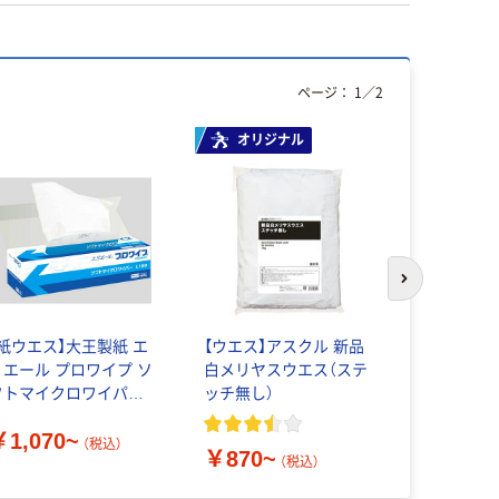
ページ：
1
／
2
オリジナル
次のスライド
【紙ウエス】大王製紙 エ
【ウエス】アスクル 新品
日本製紙ク
リエール プロワイプ ソ
白メリヤスウエス（ステ
イパー キ
フトマイクロワイパー
ッチ無し）
￥6,706
150
￥1,070~
（税込）
￥870~
（税込）