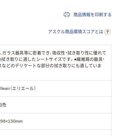
200～250mm未満
200～250mm未満
400～6
商品情報を印刷する
15
アスクル商品環境スコアとは
、ガラス器具等に密着でき、吸収性・拭き取り性に優れて
の拭き取りに適したシートサイズです。●繊維屑の器具・
ラスなどのデリケートな部分の拭き取りにも適していま
elleair（エリエール）
白色
198×130mm