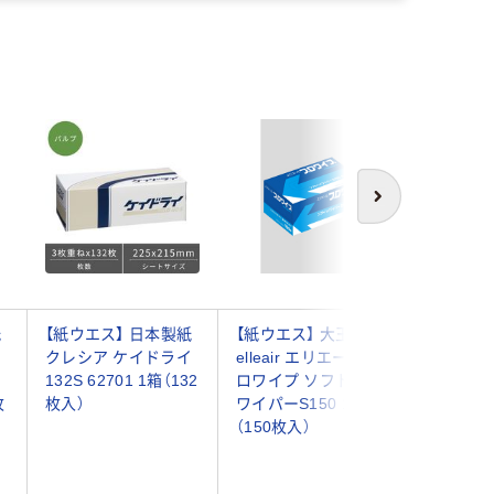
次へ
紙
【紙ウエス】 日本製紙
【紙ウエス】 大王製紙
【紙ウエス
クレシア ケイドライ
elleair エリエールプ
elleai
イ
132S 62701 1箱（132
ロワイプ ソフトハイ
ソフトマ
枚
枚入）
ワイパーS150 1箱
パーL150
（150枚入）
入）