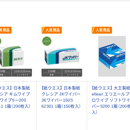
気商品
人気商品
人気商品
ウエス】 日本製紙
【紙ウエス】 日本製紙
【紙ウエス】 大王製
シア キムワイプ
クレシア JKワイパー
elleair エリエールプ
ワイプSー200
JKワイパー150S
ロワイプ ソフトワ
11 1箱（200枚入）
62301 1箱（150枚入）
パーS200 1箱（200
入）