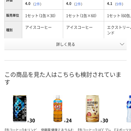
評価
4.0
4.0
4.1
（
2件
）
（
2件
）
（
9件
）
1セット（1缶×30）
1セット（1缶×60）
1セット（60缶
販売単位
アイスコーヒー
アイスコーヒー
エクストリー
種別
ンド
お申込番
詳しく見る
EW44673
EW44675
3399630
号
入荷待ち
入荷待ち
1点
在庫
8月11日（火）
お届け日
この商品を見た人はこちらも検討されていま
す
数量
お取り扱い終了しま
お取り扱い終了しま
した
した
カ
【缶コーヒー】キリンビ
伊藤園 健康ミネラルむ
【缶コーヒー】 UCC ブレ
【スポーツ