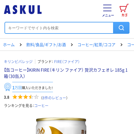
カゴ
メニュー
ホーム
飲料/食品/ギフト/お酒
コーヒー/紅茶/ココア
コ
キリンビバレッジ
ブランド：
FIRE（ファイア）
【缶コーヒー】KIRIN FIRE（キリン ファイア） 贅沢カフェオレ 185g 1
箱（30缶入）
1
万回
購入いただきました！
3.8
（
8
件のレビュー
）
ランキングを見る：
コーヒー