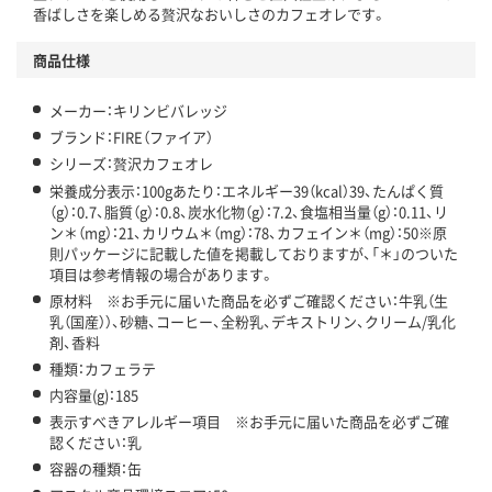
この商品の環境配慮ポイントです。下記商品詳細「
香ばしさを楽しめる贅沢なおいしさのカフェオレです。
アスクル商品環境スコア詳細／加点項目
」で確認できます。
商品仕様
メーカー：キリンビバレッジ
ブランド：FIRE（ファイア）
シリーズ：贅沢カフェオレ
栄養成分表示：100gあたり：エネルギー39（kcal）39、たんぱく質
（g）：0.7、脂質（g）：0.8、炭水化物（g）：7.2、食塩相当量（g）：0.11、リ
ン＊（mg）：21、カリウム＊（mg）：78、カフェイン＊（mg）：50※原
則パッケージに記載した値を掲載しておりますが、「＊」のついた
項目は参考情報の場合があります。
原材料 ※お手元に届いた商品を必ずご確認ください：牛乳（生
乳（国産））、砂糖、コーヒー、全粉乳、デキストリン、クリーム/乳化
剤、香料
種類：カフェラテ
内容量(g)：185
表示すべきアレルギー項目 ※お手元に届いた商品を必ずご確
認ください：乳
容器の種類：缶