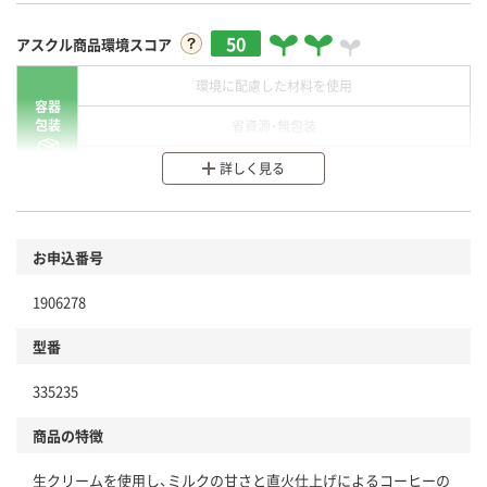
50
アスクル商品環境スコア
環境に配慮した材料を使用
容器
包装
省資源・無包装
分別・リサイクルしやすい設計
詳しく見る
環境に配慮した材料を使用
商品
お申込番号
本体
省資源・省エネ・節水
1906278
分別・リサイクルしやすい設計
型番
独自の回収スキームがある
仕組
335235
アスクルで資源循環している
商品の特徴
温室効果ガスなどの削減
生クリームを使用し、ミルクの甘さと直火仕上げによるコーヒーの