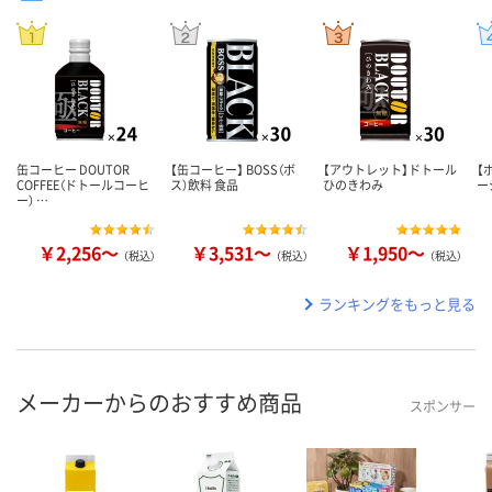
缶コーヒー DOUTOR
【缶コーヒー】 BOSS（ボ
【アウトレット】ドトール
【
COFFEE（ドトールコーヒ
ス）飲料 食品
ひのきわみ
ー
ー） …
￥2,256～
￥3,531～
￥1,950～
（税込）
（税込）
（税込）
ランキングをもっと見る
メーカーからのおすすめ商品
スポンサー