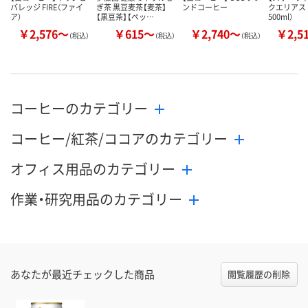
バレッジ FIRE（ファイ
ぎ茶 黒豆麦茶【麦茶】
ンドコーヒー
クエリアス 
ア）
【黒豆茶】【ペッ…
500ml）
￥2,576～
￥615～
￥2,740～
￥2,5
（税込）
（税込）
（税込）
コーヒーのカテゴリー
コーヒー/紅茶/ココアのカテゴリー
オフィス用品のカテゴリー
作業・研究用品のカテゴリー
あなたが最近チェックした商品
閲覧履歴の削除