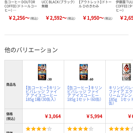
缶コーヒー DOUTOR
UCC BLACK（ブラック）
【アウトレット】ドトー
伊藤園 TULL
COFFEE（ドトールコー
無糖
ル ひのきわみ
COFFEE
ヒー） …
ヒー）
￥2,256～
￥2,592～
￥1,950～
￥2,6
（税込）
（税込）
（税込）
他のバリエーション
商品名
【缶コーヒー】キリン
【缶コーヒー】キリン
キリンビバ
ビバレッジ ファイ
ビバレッジ ファイ
ファイア エ
ア アイスコーヒー
ア アイスコーヒー
リームブレン
185g 1箱（30缶入）
185g 1セット（60缶）
185g 1セット
缶）
価格
￥3,064
￥5,994
￥6
(税込)