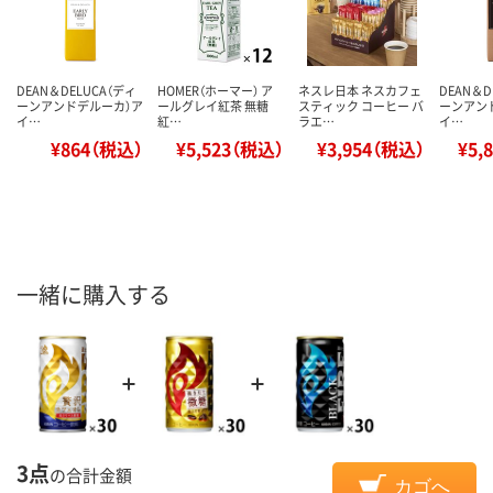
DEAN＆DELUCA（ディ
HOMER（ホーマー） ア
ネスレ日本 ネスカフェ
DEAN＆D
ーンアンドデルーカ）ア
ールグレイ紅茶 無糖
スティック コーヒー バ
ーンアン
イ…
紅…
ラエ…
イ…
¥864（税込）
¥5,523（税込）
¥3,954（税込）
¥5,
一緒に購入する
3点
の合計金額
カゴへ