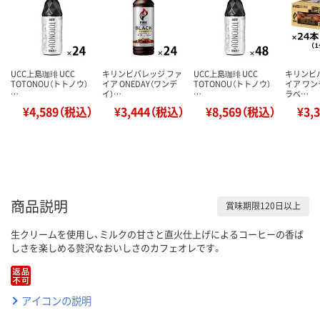
UCC上島珈琲 UCC
キリンビバレッジ ファ
UCC上島珈琲 UCC
キリンビ
TOTONOU（トトノウ）
イア ONEDAY（ワンデ
TOTONOU（トトノウ）
イア ワン
…
イ）…
…
ラベ…
¥4,589（税込）
¥3,444（税込）
¥8,569（税込）
¥3,
商品説明
賞味期限120日以上
生クリームを使用し、ミルクの甘さと直火仕上げによるコーヒーの香ば
しさを楽しめる贅沢なおいしさのカフェオレです。
アイコンの説明