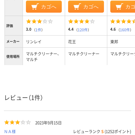
カゴへ
カゴへ
カ
評価
3.0
4.4
4.6
（
1件
）
（
120件
）
（
160件
）
リンレイ
花王
東邦
メーカー
マルチクリーナー、
マルチクリーナー
マルチクリー
使用場所
マルチ
液体スプレー
液体スプレー
液体スプレー
商品タイ
プ
アルカリ性
弱アルカリ性
中性
液性
レビュー（1件）
2023年9月15日
ＮＡ様
レビューランク
S
(1252ポイント)