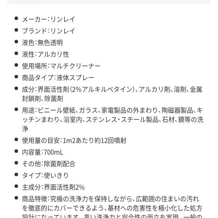
メーカー：リンレイ
ブランド：リンレイ
液色：無色透明
液性：アルカリ性
使用場所：マルチクリーナー
商品タイプ：液体スプレー
成分：界面活性剤（2％アルキルベタイン）、アルカリ剤、溶剤、金属
封鎖剤、除菌剤
用途：ビニール壁紙、ガラス、家電製品の外まわり、陶磁器製品、キ
ッチンまわり、浴室内、ステンレス・スチール製品、石材、鏡等の洗
浄
使用量の目安：1m2あたり約12回噴射
内容量：700mL
その他：除菌剤配合
タイプ：使いきり
主成分：界面活性剤2%
商品特徴：究極の洗浄力を保持しながら、広範囲の住まいの汚れ
を徹底的にカバーできるよう、基材への危害性を極小化した処方
設計になっています。高い洗浄力と安全性の両立を実現。一般の