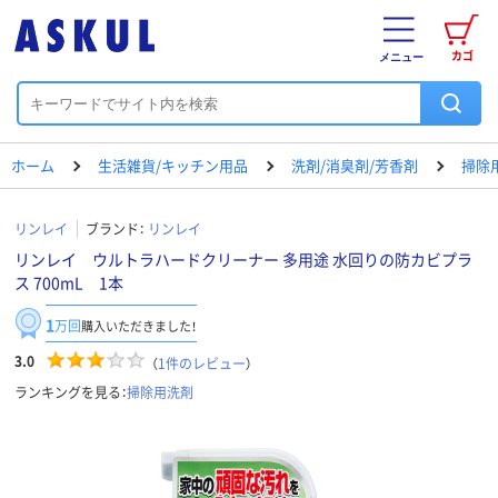
カゴ
メニュー
ホーム
生活雑貨/キッチン用品
洗剤/消臭剤/芳香剤
掃除
リンレイ
ブランド：
リンレイ
リンレイ ウルトラハードクリーナー 多用途 水回りの防カビプラ
ス 700mL 1本
1
万回
購入いただきました！
3.0
（
1
件のレビュー
）
ランキングを見る：
掃除用洗剤