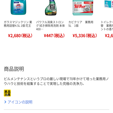
ガラスマジックリン 業
パワフル消臭ストロン
カビクリア 業務用
トイレク
務用詰替4.5L 1個 花王
グ 拭き掃除用洗剤 本体
5L 1個
替 業務
400…
ントの香
¥2,680（税込）
¥447（税込）
¥5,336（税込）
¥2,
商品説明
ビルメンテナンスというプロの厳しい現場で70年かけて培った業務用ノ
ウハウと技術を結集することで実現した究極の洗浄力。
アイコンの説明