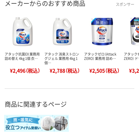
メーカーからのおすすめ商品
スポンサー
アタック抗菌EX 業務用
アタック 消臭ストロン
アタックゼロ（Attack
アタックゼロ
詰め替え 4kg 1個 衣…
グジェル 業務用 4kg 1
ZERO） 業務用 詰め…
ZERO）
個…
¥2,496（税込）
¥2,788（税込）
¥2,505（税込）
¥3,
商品に関連するページ