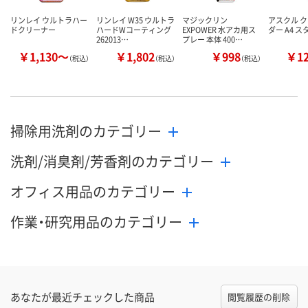
リンレイ ウルトラハー
リンレイ W35 ウルトラ
マジックリン
アスクル 
ドクリーナー
ハードWコーティング
EXPOWER 水アカ用ス
ダー A4 
262013…
プレー 本体 400…
￥1,130～
￥1,802
￥998
￥1
（税込）
（税込）
（税込）
掃除用洗剤のカテゴリー
洗剤/消臭剤/芳香剤のカテゴリー
オフィス用品のカテゴリー
作業・研究用品のカテゴリー
あなたが最近チェックした商品
閲覧履歴の削除