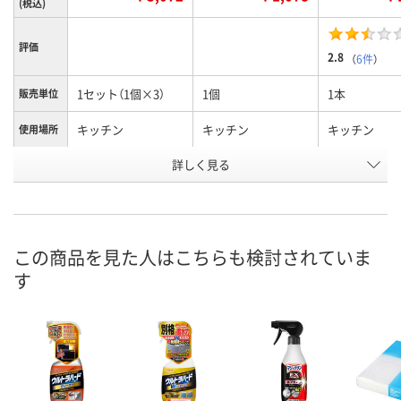
(税込)
評価
2.8
（
6件
）
1セット（1個×3）
1個
1本
販売単位
キッチン
キッチン
キッチン
使用場所
詳しく見る
オレンジ（付け替え）
オレンジ（付け替え）
オレンジ（本体
タイプ
お申込番
RK09442
XR93567
PK10115
号
この商品を見た人はこちらも検討されていま
あり
あり
あり
在庫
す
8月8日（土）
8月8日（土）
8月8日（土）
お届け日
数量
数量
数量
カゴへ
カゴへ
カ