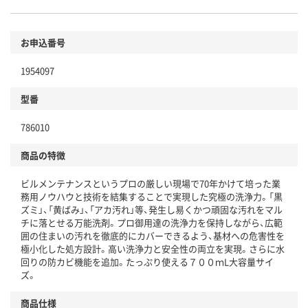
お申込番号
1954097
型番
786010
商品の特徴
ビルメンテナンスというプロの厳しい現場で70年かけて培った業
務用ノウハウと技術を結集することで実現した究極の洗浄力。「黒
ズミ」、「黄ばみ」、「アカ汚れ」等、発生し易くかつ頑固な汚れをマル
チに落とせる万能洗剤。プロ御用達の洗浄力を保持しながら、広範
囲の住まいの汚れを徹底的にカバーできるよう、基材への危害性を
極小化した処方設計。高い洗浄力と安全性の両立を実現。さらに水
回りの防カビ機能を追加。たっぷり使える７００ｍL大容量サイ
ズ。
商品仕様