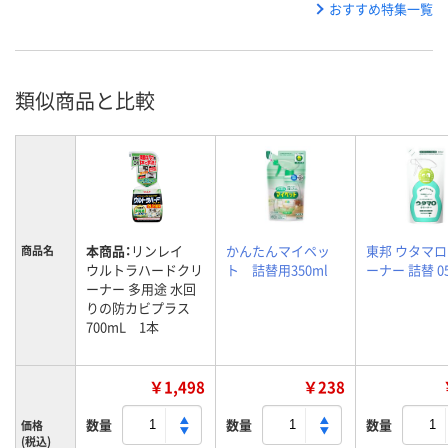
おすすめ特集一覧
類似商品と比較
本商品：
リンレイ
かんたんマイペッ
東邦 ウタマ
商品名
ウルトラハードクリ
ト 詰替用350ml
ーナー 詰替 05
ーナー 多用途 水回
りの防カビプラス
700mL 1本
￥1,498
￥238
数量
数量
数量
価格
(税込)