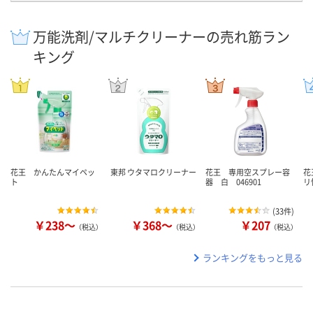
万能洗剤/マルチクリーナーの売れ筋ラン
キング
花王 かんたんマイペッ
東邦 ウタマロクリーナー
花王 専用空スプレー容
花
ト
器 白 046901
リ
(
33件
)
￥238～
￥368～
￥207
（税込）
（税込）
（税込）
ランキングをもっと見る