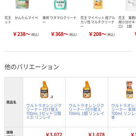
花王 かんたんマイペ
東邦 ウタマロクリーナ
花王 マイペット 弱アル
花王 業務
ット
ー
カリ性 マルチクリーナ
用小分けキ
ー
口） 1個
￥238～
￥368～
￥208～
（税込）
（税込）
（税込）
他のバリエーション
商品名
ウルトラオレンジク
ウルトラオレンジク
ウルトラオレ
リーナー 付け替え
リーナー 付け替え
リーナー 本体
700mL 1セット（1個
700mL 1個 リンレイ
700ml リン
×3） リンレイ
本
価格
￥3,072
￥1,078
￥1