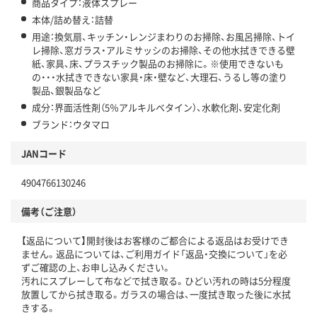
商品タイプ：液体スプレー
本体/詰め替え：詰替
用途：換気扇、キッチン・レンジまわりのお掃除、お風呂掃除、トイ
レ掃除、窓ガラス・アルミサッシのお掃除、その他水拭きできる壁
紙、家具、床、プラスチック製品のお掃除に。※使用できないも
の・・・水拭きできない家具・床・壁など、大理石、うるし等の塗り
製品、銀製品など
成分：界面活性剤（5％アルキルベタイン）、水軟化剤、安定化剤
ブランド：ウタマロ
JANコード
4904766130246
備考（ご注意）
【返品について】開封後はお客様のご都合による返品はお受けでき
ません。返品については、ご利用ガイド「返品・交換について」を必
ずご確認の上、お申し込みください。
汚れにスプレーして布などで拭き取る。ひどい汚れの時は5分程度
放置してから拭き取る。ガラスの場合は、一度拭き取った後に水拭
きする。