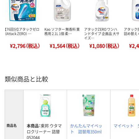
【76回分】アタックゼロ
Kao ソフター 無香料 業
アタックZERO ワンハ
アタック抗
（Attack ZERO） …
務用 2.1L 1個 柔…
ンドタイプ 企画品 大サ
詰め替え 4
イズ…
¥2,796（税込）
¥1,564（税込）
¥1,080（税込）
¥2,
類似商品と比較
本商品：
東邦 ウタマ
かんたんマイペッ
マイペット 5
商品名
ロクリーナー 詰替
ト 詰替用350ml
052044