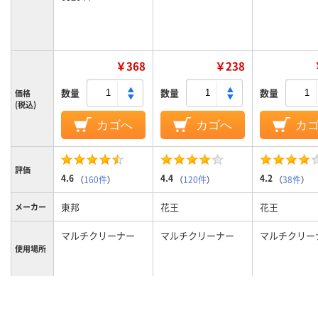
￥368
￥238
数量
数量
数量
価格
(税込)
カゴへ
カゴへ
カ
評価
4.6
4.4
4.2
（
160件
）
（
120件
）
（
38件
）
東邦
花王
花王
メーカー
マルチクリーナー
マルチクリーナー
マルチクリー
使用場所
液体スプレー
液体スプレー
ボトル
商品タイ
プ