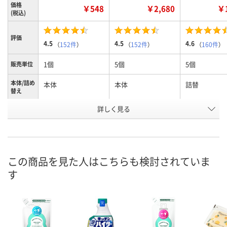
価格
￥548
￥2,680
￥1
(税込)
評価
4.5
4.5
4.6
（
152件
）
（
152件
）
（
160件
）
1個
5個
5個
販売単位
本体/詰め
本体
本体
詰替
替え
お申込番
詳しく見る
J313646
HE62535
HE62541
号
あり
あり
あり
在庫
8月12日（水）
8月12日（水）
8月12日（水）
お届け日
この商品を見た人はこちらも検討されていま
す
数量
数量
数量
カゴへ
カゴへ
カ