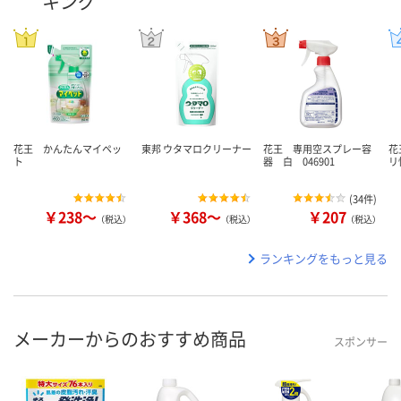
キング
花王 かんたんマイペッ
東邦 ウタマロクリーナー
花王 専用空スプレー容
花
ト
器 白 046901
リ
(
34件
)
￥238～
￥368～
￥207
（税込）
（税込）
（税込）
ランキングをもっと見る
メーカーからのおすすめ商品
スポンサー