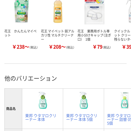
花王 かんたんマイペ
花王 マイペット 弱アル
花王 業務用ボトル専
クイックル
ット
カリ性 マルチクリーナ
用小分けキャップ（注ぎ
ット クリー
ー
口） 1個
残らないタ
￥238～
￥208～
￥79
￥3
（税込）
（税込）
（税込）
他のバリエーション
商品名
東邦 ウタマロクリ
東邦 ウタマロクリ
東邦 ウタマ
ーナー 本体
ーナー 本体 5個
ーナー 詰替 05
5個