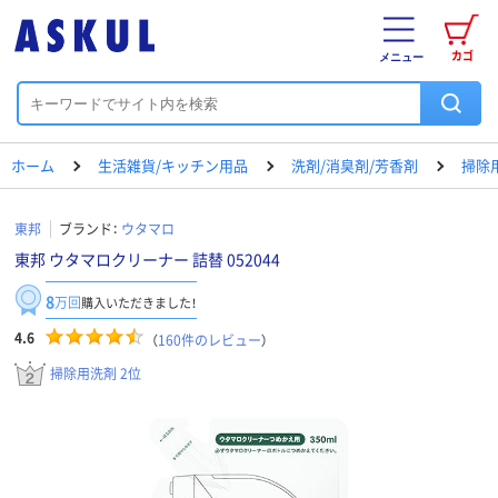
カゴ
メニュー
ホーム
生活雑貨/キッチン用品
洗剤/消臭剤/芳香剤
掃除
東邦
ブランド：
ウタマロ
東邦 ウタマロクリーナー 詰替 052044
8
万回
購入いただきました！
4.6
（
160
件のレビュー
）
掃除用洗剤 2位