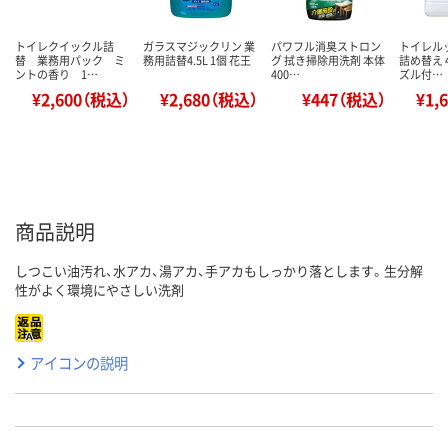
トイレクイックル詰
ガラスマジックリン 業
パワフル消臭ストロン
トイレル
替 業務用パック ミ
務用詰替4.5L 1個 花王
グ 拭き掃除用洗剤 本体
詰め替え 
ントの香り 1…
400…
ズル付…
¥2,600（税込）
¥2,680（税込）
¥447（税込）
¥1,
商品説明
しつこい油汚れ、水アカ、湯アカ、手アカもしっかり落とします。生分解
性がよく環境にやさしい洗剤
アイコンの説明