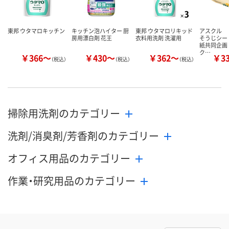
東邦 ウタマロキッチン
キッチン泡ハイター 厨
東邦 ウタマロリキッド
アスクル 
房用漂白剤 花王
衣料用洗剤 洗濯用
そうじシー
紙共同企画
ク…
￥366～
￥430～
￥362～
￥3
（税込）
（税込）
（税込）
掃除用洗剤のカテゴリー
洗剤/消臭剤/芳香剤のカテゴリー
オフィス用品のカテゴリー
作業・研究用品のカテゴリー