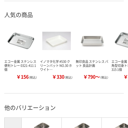
人気の商品
エコー金属 ステンレス
イノマタ化学 #530 ク
無印良品 ステンレス バ
エコー金属
便利トレー 0321-411 1
リーンバット NO.30 ホ
ット 良品計画
角型切身トレー
個
ワイト…
315 1個
￥156
￥330
￥790～
￥
（税込）
（税込）
（税込）
他のバリエーション