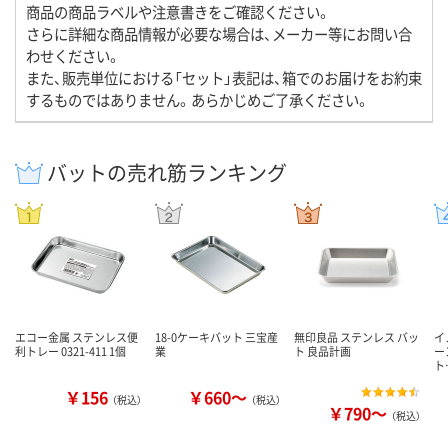
商品の商品ラベルや注意書きをご確認ください。
さらに詳細な商品情報が必要な場合は、メーカー等にお問い合
わせください。
また、販売単位における「セット」表記は、箱でのお届けをお約束
するものではありません。あらかじめご了承ください。
バットの売れ筋ランキング
エコー金属 ステンレス便
18-0ケーキバット 三宝産
無印良品 ステンレス バッ
イ
利トレー 0321-411 1個
業
ト 良品計画
ー
ト
￥156
￥660～
（税込）
（税込）
￥790～
（税込）