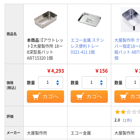
商品名
本商品：
【アウトレッ
エコー金属 ステン
大屋製作所 
ト】大屋製作所 18ー
レス便利トレー
バー指定18ー
8深型長バット
0321-411 1個
組バット ABTE
ABT15320 1個
個
￥4,293
￥156
￥1
数量
数量
数量
価格
(税込)
カゴへ
カゴへ
カ
評価
2.0
（
1件
）
大屋製作所
エコー金属
大屋製作所
メーカー