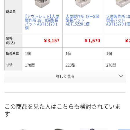
商品名
【アウトレット】大屋
大屋製作所 18ー8深
大屋製作所 1
製作所 18ー8深型長
型長バット
型長バット
バット ABT15170 1
ABT15220 1個
ABT15270 1
個
価格
￥3,157
￥1,670
￥2
(税込)
1個
1個
1個
販売単位
170型
220型
270型
寸法
お申込番
詳しく見る
183653
184436
195270
号
あり
2点
4点
在庫
8月11日（火）
8月11日（火）
8月11日（火）
お届け日
この商品を見た人はこちらも検討されていま
す
数量
数量
数量
カゴへ
カゴへ
カ