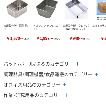
大屋製作所 深型長バ
アズワン ステンレスバ
大屋製作所 クローバ
三商 SMサ
ット
ット
ー指定深型組バット
￥1,670～
￥1,997～
￥940～
￥
（税込）
（税込）
（税込）
バット/ボール/ざるのカテゴリー
調理器具/調理機器/食品運搬のカテゴリー
オフィス用品のカテゴリー
作業・研究用品のカテゴリー