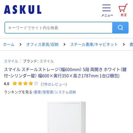
カゴ
メニュー
ホーム
オフィス家具/収納
スチール書庫/キャビネット
書
スマイル
ブランド：
スマイル
スマイル スチールストレージ（幅600mm） 5段 両開き ホワイト（鍵
付・シリンダー錠） 幅600×奥行350×高さ1787mm 1台(2梱包)
4.0
（
7
件のレビュー
）
ランキングを見る：
書庫/保管庫/システム収納