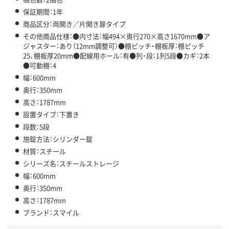
保証期間：1年
商品区分：両開き／片開き扉タイプ
その他商品仕様：●内寸法：幅494×奥行270×高さ1670mm●ア
ジャスター：あり（12mm調整可）●棚ピッチ・棚板厚：棚ピッチ
25、棚板厚20mm●配線用ホール：有●列・段：1列5段●カギ：2本
●可動棚：4
幅：600mm
奥行：350mm
高さ：1787mm
設置タイプ：下置き
段数：5段
施錠方法：シリンダー錠
材質：スチール
シリーズ名：スチールストレージ
幅：600mm
奥行：350mm
高さ：1787mm
ブランド：スマイル