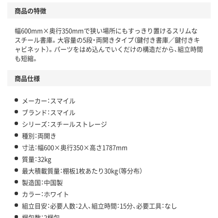
商品の特徴
幅600mm×奥行350mmで狭い場所にもすっきり置けるスリムな
スチール書庫。大容量の5段・両開きタイプ（鍵付き書庫／鍵付きキ
ャビネット）。パーツをはめ込んでいくだけの構造だから、組立時間
も短縮。
商品仕様
メーカー：スマイル
ブランド：スマイル
シリーズ：スチールストレージ
種別：両開き
寸法：幅600×奥行350×高さ1787mm
質量：32kg
最大積載質量：棚板1枚あたり30kg（等分布）
製造国：中国製
カラー：ホワイト
組立目安：必要人数：2人、組立時間：15分、必要工具：なし
梱包数：2梱包