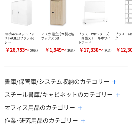
8月9日（日）
8月9日（日）
8月9日（日）
お届け日
数量
数量
数量
Netforce ネットフォー
アスカ 組立式木製収納
プラス WBシリーズ
プラス K
カゴへ
カゴへ
カ
ス FACILE（ファシル）
ボックス SB
両面スチールホワイ
ク
シ…
トボード
￥26,753～
￥1,949～
￥17,330～
￥12,3
（税込）
（税込）
（税込）
書庫/保管庫/システム収納のカテゴリー
スチール書庫/キャビネットのカテゴリー
オフィス用品のカテゴリー
作業・研究用品のカテゴリー