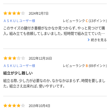
シリンダー錠
シリンダー錠
シリンダー錠
施錠方法
32kg
質量
2024年2月7日
アスクル
ＡＳＫＵＬユーザー様
レビューランク
C
(13ポイント)
商品環境
60
スコア
このサイズの鍵付き書棚がなかなか見つからず、やっと見つけて購
入。組み立ても依頼してしまいました。短時間で組み立てていただ
き助かりました。
続きを見る
2022年12月16日
ＡＳＫＵＬユーザー様
レビューランク
B
(69ポイント)
組立が少し難しい
組立る際、少し力が必要なのか、なかなかはまらず、時間を要しまし
た。組立さえ出来れば、使いやすいです。
2019年10月4日