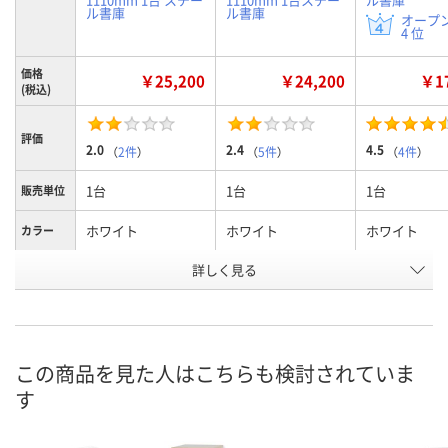
ル書庫
ル書庫
オープ
4 位
価格
￥25,200
￥24,200
￥17
(税込)
評価
2.0
2.4
4.5
（
2件
）
（
5件
）
（
4件
）
1台
1台
1台
販売単位
ホワイト
ホワイト
ホワイト
カラー
詳しく見る
1110mm
1110mm
1110mm
高さ
引違い
両開き
オープン
種別
お申込番
U312296
1975749
1975730
号
この商品を見た人はこちらも検討されていま
す
4点
5点
あり
在庫