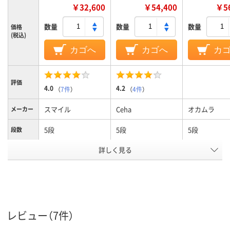
￥32,600
￥54,400
￥56
数量
数量
数量
価格
(税込)
カゴへ
カゴへ
カ
評価
4.0
4.2
（
7件
）
（
4件
）
スマイル
Ceha
オカムラ
メーカー
5段
5段
5段
段数
詳しく見る
両開き／片開き扉タ
両開き／片開き扉タ
両開き書庫／
商品区分
イプ
イプ
書庫
カラーグ
ホワイト系
ホワイト系
ホワイト系
ループ
設置タイ
下置き
下置き
レビュー（7件）
プ