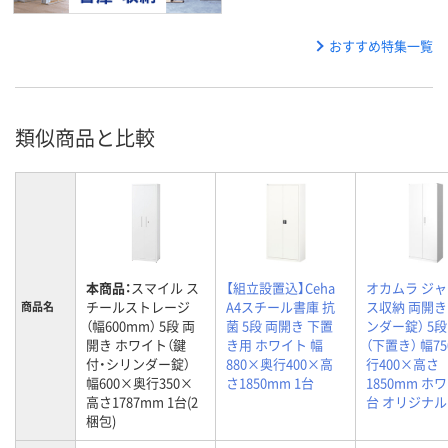
おすすめ特集一覧
類似商品と比較
本商品：
スマイル ス
【組立設置込】Ceha
オカムラ ジ
チールストレージ
A4スチール書庫 抗
ス収納 両開き
商品名
（幅600mm） 5段 両
菌 5段 両開き 下置
ンダー錠） 5段
開き ホワイト（鍵
き用 ホワイト 幅
（下置き） 幅7
付・シリンダー錠）
880×奥行400×高
行400×高さ
幅600×奥行350×
さ1850mm 1台
1850mm ホワ
高さ1787mm 1台(2
台 オリジナル
梱包)