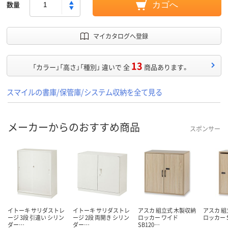
数量
カゴへ
マイカタログへ登録
13
「カラー」「高さ」「種別」 違いで 全
商品あります。
スマイルの書庫/保管庫/システム収納を全て見る
メーカーからのおすすめ商品
スポンサー
イトーキ サリダストレ
イトーキ サリダストレ
アスカ 組立式 木製収納
アスカ 組
ージ 3段 引違い シリン
ージ 2段 両開き シリン
ロッカー ワイド
ロッカー S
ダー…
ダー…
SB120…