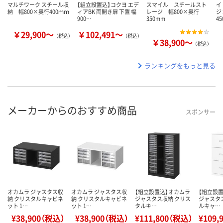
マルチワーク スチール収
【組立設置込】コクヨ エデ
スマイル スチールスト
イ
納 幅800×奥行400ｍｍ
ィアBK 両開き扉 下置 幅
レージ 幅800×奥行
ジ
900…
350mm
4
￥29,900～
￥102,491～
（税込）
（税込）
￥38,900～
（税込）
ランキングをもっと見る
メーカーからのおすすめ商品
スポンサー
オカムラ ジャスタス収
オカムラ ジャスタス収
【組立設置込】オカムラ
【組立設
納 クリスタルキャビネ
納 クリスタルキャビネ
ジャスタス収納 クリス
ジャスタ
ット 1…
ット 1…
タルキ…
ルキャ…
¥38,900（税込）
¥38,900（税込）
¥111,800（税込）
¥109,