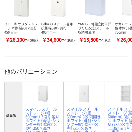
イトーキ サリダストレ
Ceha A4スチール書庫
YAMAZEN【組立簡単折
オカムラ 
ージ 本体 幅900×奥行
抗菌 幅880×奥行
りたたみ式】スチール
納 本体（下
450mm …
400mm …
収納 書庫 オ…
750mm
￥26,100～
￥34,600～
￥15,800～
￥26,0
（税込）
（税込）
（税込）
他のバリエーション
スマイル スチール
スマイル スチール
スマイル ス
ストレージ（幅
ストレージ（幅
ストレージ（
商品名
600mm） 3段 引違い
600mm） 3段 両開き
600mm） 3段
ホワイト（鍵付・シリ
ホワイト（鍵付・シリ
ン ホワイト 幅
ンダー錠） 幅600×
ンダー錠） 幅600×
奥行350×高
奥行350×高さ
奥行350×高さ
1110mm 1台
1110mm 1台 スチー
1110mm 1台スチー
ル書庫