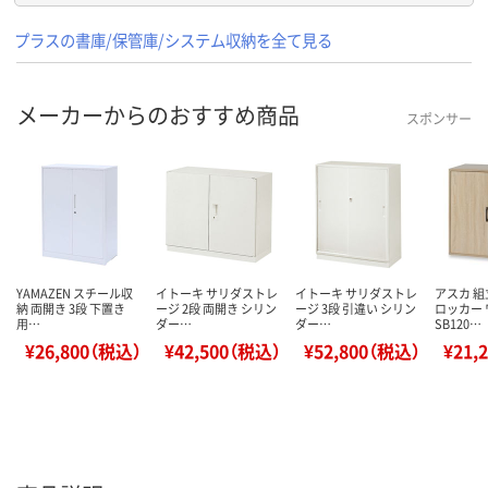
プラスの書庫/保管庫/システム収納を全て見る
メーカーからのおすすめ商品
スポンサー
YAMAZEN スチール収
イトーキ サリダストレ
イトーキ サリダストレ
アスカ 組
納 両開き 3段 下置き
ージ 2段 両開き シリン
ージ 3段 引違い シリン
ロッカー
用…
ダー…
ダー…
SB120…
¥26,800（税込）
¥42,500（税込）
¥52,800（税込）
¥21,