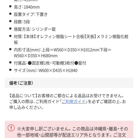
高さ：1840mm
設置タイプ：下置き
段数：5段
施錠方法：シリンダー錠
材質：【本体】オレフィン樹脂シート合板【天板】メラミン樹脂化粧
板
内形寸法(mm)：上段＝W560×D350×H1012mm下段＝
W560×D350×H680mm
付属品：●固定棚1枚・可動棚3枚付●錠付
サイズ（mm）：W600×D435×H1840
備考（ご注意）
【返品について】お客様のご都合による返品はお受けできません。
ご購入の際は、ご利用ガイド「
ご利用ガイド
」を必ずご確認の上、お
申し込みください。
※大変申し訳ございません。この商品は沖縄県・離島・その
他一部地域・山間部等が配送エリア外となります。ご注文