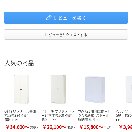
レビューを書く
レビューをリクエストする
人気の商品
Ceha A4スチール書庫
イトーキ サリダストレ
YAMAZEN【組立簡単折
マルチワー
抗菌 幅880×奥行
ージ 本体 幅900×奥行
りたたみ式】スチール
収納 幅80
400mm …
450mm …
収納 書庫 オ…
ｍｍ
￥34,600～
￥26,100～
￥15,800～
￥3,9
（税込）
（税込）
（税込）