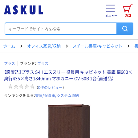
カゴ
メニュー
ホーム
オフィス家具/収納
スチール書庫/キャビネット
書
プラス
ブランド：
プラス
【設置込】プラス S-III エススリー 役員用 キャビネット 書庫 幅600×
奥行435×高さ1840mm マホガニー OV-60B 1台（直送品）
（
0
件のレビュー
）
ランキングを見る：
書庫/保管庫/システム収納