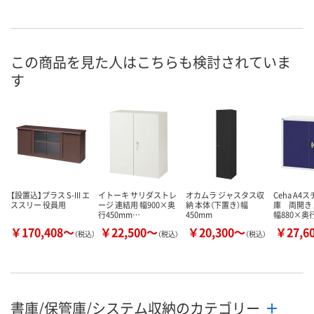
この商品を見た人はこちらも検討されていま
す
【設置込】プラス S-III エ
イトーキ サリダストレ
オカムラ ジャスタス収
Ceha A4
ススリー 役員用
ージ 連結用 幅900×奥
納 本体（下置き）幅
庫 両開き
行450mm…
450mm
幅880×奥
￥170,408～
￥22,500～
￥20,300～
￥27,6
（税込）
（税込）
（税込）
書庫/保管庫/システム収納のカテゴリー