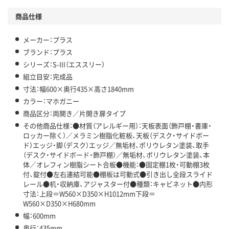
商品仕様
メーカー：プラス
ブランド：プラス
シリーズ：S-III（エススリー）
組立目安：完成品
寸法：幅600×奥行435×高さ1840mm
カラー：マホガニー
商品区分：両開き／片開き扉タイプ
その他商品仕様：●材質（アレルギー用）：天板表面（飾戸棚・書庫・
ロッカー除く）／メラミン樹脂化粧板、天板（デスク・サイドボー
ド）エッジ・脚（デスク）エッジ／無垢材、ポリウレタン塗装、取手
（デスク・サイドボード・飾戸棚）／無垢材、ポリウレタン塗装、本
体／オレフィン樹脂シート合板●機能：●固定棚1枚・可動棚3枚
付、錠付●左右連結可能●棚板は可動式●引き出し全段スライド
レール●机・収納庫、アジャスター付●種類：キャビネット●内形
寸法：上段＝W560×D350×H1012mm下段＝
W560×D350×H680mm
幅：600mm
奥行：435mm