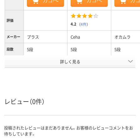
カゴへ
カゴへ
カ
評価
4.2
（
4件
）
プラス
Ceha
オカムラ
メーカー
5段
5段
5段
段数
詳しく見る
両開き／片開き扉タ
両開き／片開き扉タ
両開き書庫／
商品区分
イプ
イプ
書庫
カラーグ
ダーク木目系
ホワイト系
ホワイト系
ループ
設置タイ
下置き
下置き
レビュー（0件）
プ
シリンダー錠
シリンダー錠
シリンダー錠
施錠方法
アスクル
投稿されたレビューはまだありません。お客様のレビューコメントをお
商品環境
60
スコア
待ちしています。