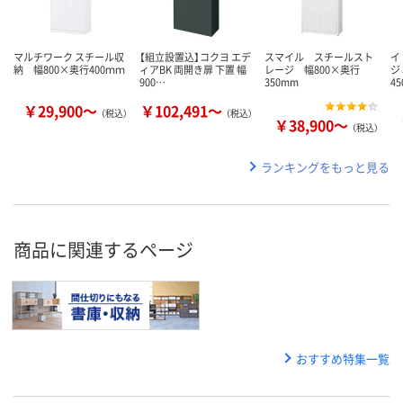
マルチワーク スチール収
【組立設置込】コクヨ エデ
スマイル スチールスト
イ
納 幅800×奥行400ｍｍ
ィアBK 両開き扉 下置 幅
レージ 幅800×奥行
ジ
900…
350mm
4
￥29,900～
￥102,491～
（税込）
（税込）
￥38,900～
（税込）
ランキングをもっと見る
商品に関連するページ
おすすめ特集一覧