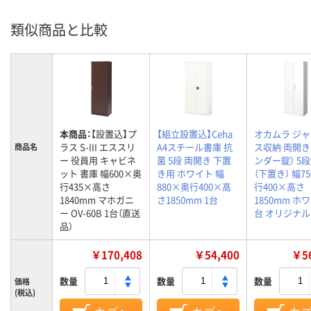
類似商品と比較
本商品：
【設置込】プ
【組立設置込】Ceha
オカムラ ジ
ラス S-III エススリ
A4スチール書庫 抗
ス収納 両開き
商品名
ー 役員用 キャビネ
菌 5段 両開き 下置
ンダー錠） 5段
ット 書庫 幅600×奥
き用 ホワイト 幅
（下置き） 幅7
行435×高さ
880×奥行400×高
行400×高さ
1840mm マホガニ
さ1850mm 1台
1850mm ホワ
ー OV-60B 1台（直送
台 オリジナル
品）
￥170,408
￥54,400
￥56
数量
数量
数量
価格
(税込)