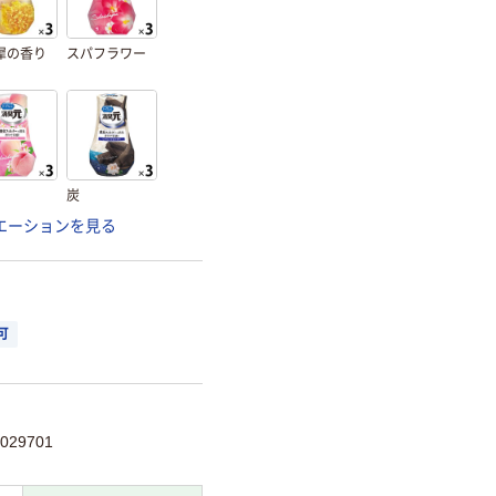
犀の香り
スパフラワー
炭
エーションを見る
可
029701