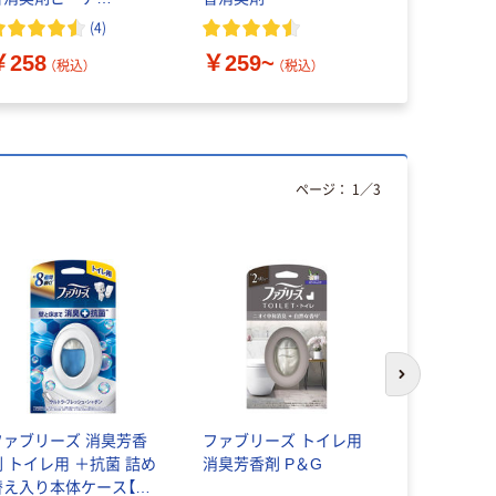
900480223806 1個
製薬
(
4
)
￥470
（
￥258
￥259~
（税込）
（税込）
ページ：
1
／
3
次のスライド
ファブリーズ 消臭芳香
ファブリーズ トイレ用
消臭元ZER
剤 トイレ用 ＋抗菌 詰め
消臭芳香剤 P＆G
レ用 フレ
替え入り本体ケース【香
ンの香り 消