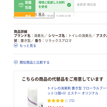
容器
環境に配慮した材料
省資源・無包装
を使用
包装
詳しく見る
商品
環境に配慮した材料を使
省資源・省エネ・節水
本体
用
独自の回収スキームがあ
アスクルで資源循環し
商品詳細
仕組
る
ている
ブランド名
消臭元
／
シリーズ名
トイレの消臭元
／
アスク
状
置き型
／
香り
リラックスアロマ
この商品の環境配慮ポイントです。詳しくはページ下部の商品
もっと見る
ア詳細／加点項目
」で確認できます。
類似商品と比較する
こちらの商品の代替品をご用意しています
トイレの消臭剤 置き型 フローラルブーケ
ット（1個×3） エステー オリジナル
(72)