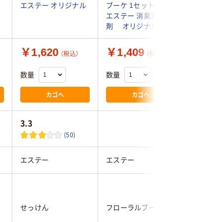
レ
エステー オリジナル
ブーケ 1セット（3本）
香剤
エステー 消臭芳香
剤 オリジナル
￥1,620
￥1,409
￥450
（税込）
（税込）
数量
数量
数量
カゴへ
カゴへ
3.3
4.1
(50)
エステー
エステー
エステー
せっけん
フローラルブーケ
グリーン