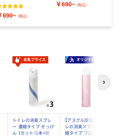
￥690~
り各種】
1セット（１
（税込）
￥1,594
製薬
￥690~
（税込）
本気プライス
オリジナル
本気
次へ
消
トイレの消臭スプレ
【アスクル限定】トイ
トイレの
ー 濃縮タイプ せっけ
レの消臭スプレー 濃
ーンブーケ
ん 1セット（1本×3）
縮タイプ フローラル
個 エステ