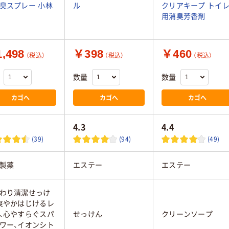
臭スプレー 小林
ル
クリアキープ トイ
用消臭芳香剤
,498
￥398
￥460
（税込）
（税込）
（税込）
数量
数量
カゴへ
カゴへ
カゴへ
4.3
4.4
(39)
(94)
(49)
製薬
エステー
エステー
わり清潔せっけ
爽やかはじけるレ
、心やすらぐスパ
せっけん
クリーンソープ
ワー、イオンシト