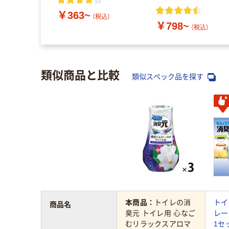
入り【香り各種】
￥363~
（税込）
￥798~
（税込）
類似商品と比較
類似スペック品を探す
本商品：
トイレの消
トイ
商品名
臭元 トイレ用 心なご
レー
むリラックスアロマ
1セ