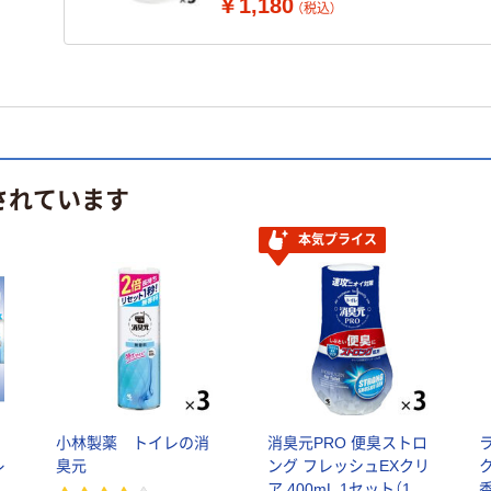
￥1,180
（税込）
されています
本気プライス
小林製薬 トイレの消
消臭元PRO 便臭ストロ
レ
臭元
ング フレッシュEXクリ
ア 400mL 1セット（1個