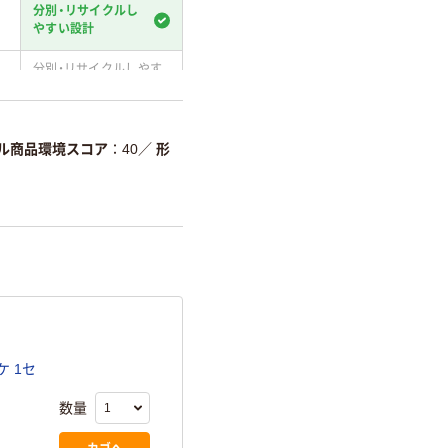
分別・リサイクルし
やすい設計
分別・リサイクルしやす
い設計
温室効果ガスなどの
削減
ル商品環境スコア
40
／
形
詳細「
アスクル商品環境スコ
 1セ
数量
カゴへ