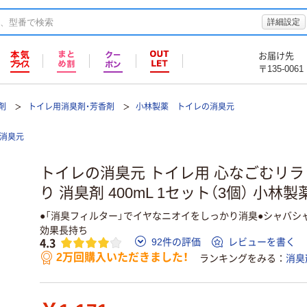
詳細設定
お届け先
〒135-0061
剤
トイレ用消臭剤・芳香剤
小林製薬 トイレの消臭元
消臭元
トイレの消臭元 トイレ用 心なごむリ
り 消臭剤 400mL 1セット（3個） 小林製
●「消臭フィルター」でイヤなニオイをしっかり消臭●シャバシ
効果長持ち
4.3
92件の評価
レビューを書く
2万回購入いただきました！
ランキングをみる
消臭