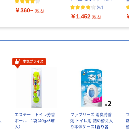
×3） トイレ用 消臭剤 小
4
(
47
)
￥360~
林製薬
（税込）
￥1,452
（税込）
本気プライス
香
エステー トイレ芳香
ファブリーズ 消臭芳香
ボール 1袋（40g×5球
剤 トイレ用 詰め替え入
個
入）
り本体ケース【香り各