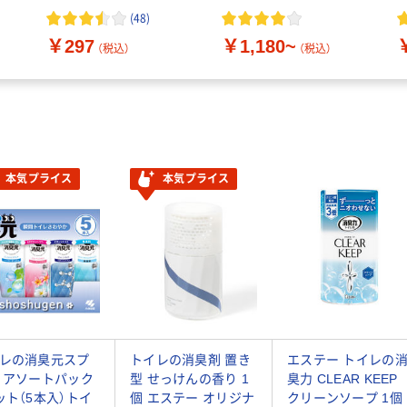
種】
(
48
)
￥297
￥1,180~
（税込）
（税込）
本気プライス
本気プライス
レの消臭元スプ
トイレの消臭剤 置き
エステー トイレの
 アソートパック
型 せっけんの香り 1
臭力 CLEAR KEEP
ット（5本入）トイ
個 エステー オリジナ
クリーンソープ 1個