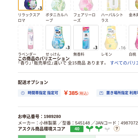
リラックスア
ボタニカルハ
フェアリーロ
ハーバルシト
金木
ロマ
ーブ
ーズ
ラス
ラベンダー
せっけん
無香料
レモン
白桃
この商品のバリエーション
「香り」「販売単位」違いで 全15商品 あります。
すべてのバリ
配送オプション
￥385
時間帯指定 指定可
置き場所指定 利用
（税込）
お申込番号：1989280
メーカー：小林製薬
／型番：545148
／JANコード：4987072
アスクル商品環境スコア
40