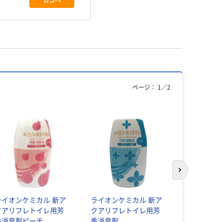
ページ：
1
／
2
次のスライド
ライオンケミカル 新ア
ライオンケミカル 新ア
消臭元 パ
クアリフレトイレ用芳
クアリフレトイレ用芳
屋 トイレ
香消臭剤ピーチ
香消臭剤
トラス 400