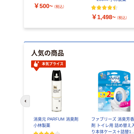
￥500~
（税込）
￥1,498~
（税込）
人気の商品
本気プライス
前のスライドへ
消臭元 PARFUM 消臭剤
ファブリーズ 消臭芳
小林製薬
剤 トイレ用 詰め替え入
り本体ケース＋詰替1