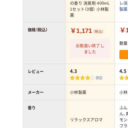
の香り 消臭剤 400mL
レ消
1セット（3個） 小林製
製薬
薬
￥1
￥1,171
価格（税込）
（税込）
数量
お取扱い終了し
ました
4.3
4.5
レビュー
(92)
メーカー
小林製薬
小林
香り
ふん
ん、
リラックスアロマ
モン
フラ