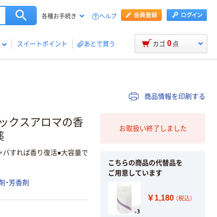
ヘルプ
各種お手続き
0
スイートポイント
あとで買う
カゴ
点
商品情報を印刷する
ラックスアロマの香
お取扱い終了しました
薬
ャバすれば香り復活●大容量で
こちらの商品の代替品を
ご用意しています
剤・芳香剤
￥1,180
（税込）