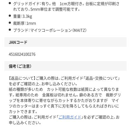
グリッドガイド：有り。他 1cm方眼付き。台板に定規が印刷さ
れており、5ｍｍ単位まで調整可能です。
重量：3.3kg
裁断厚：1ｍｍ
ブランド：マイツコーポレーション（MAITZ）
JANコード
4516024100276
備考（ご注意）
【返品について】ご購入の際は、ご利用ガイド「返品・交換について」
を必ずご確認の上、お申し込みください。
紙の種類が多いため カット可能な枚数は紙質によって異なりま
す。紙専用のため 金属板は切れません。癖のある方で 裁断グリ
ップを本体寄りに寄せながらカットするかたがおりますが マイ
ツのカッターはまっすぐ真下に刃を降ろしてもらえればきれいに
カットできます。
ご購入の際は、ご利用ガイド「
ご利用ガイド
」を必ずご確認の上、お
申し込みください。