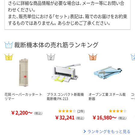
さらに詳細な商品情報が必要な場合は、メーカー等にお問い合
わせください。
また、販売単位における「セット」表記は、箱でのお届けをお約束
するものではありません。あらかじめご了承ください。
裁断機本体の売れ筋ランキング
花岡 ペーパーカッター ト
プラス コンパクト断裁機
オープン工業 スチール裁
コ
リマー
裁断機 PK-213
断器
ー
￥2,200～
(
2件
)
（税込）
￥32,241
￥16,980～
（税込）
（税込）
ランキングをもっと見る