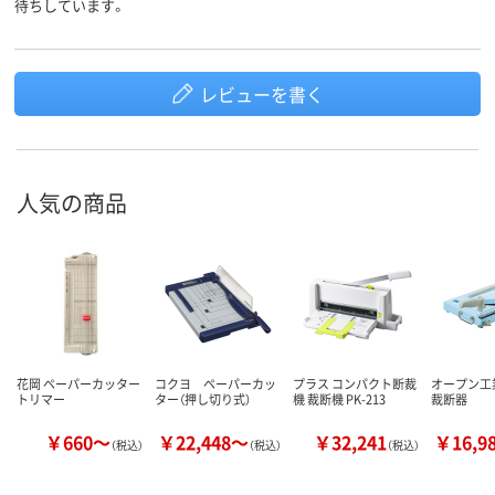
待ちしています。
レビューを書く
人気の商品
花岡 ペーパーカッター
コクヨ ペーパーカッ
プラス コンパクト断裁
オープン工
トリマー
ター（押し切り式）
機 裁断機 PK-213
裁断器
￥660～
￥22,448～
￥32,241
￥16,9
（税込）
（税込）
（税込）