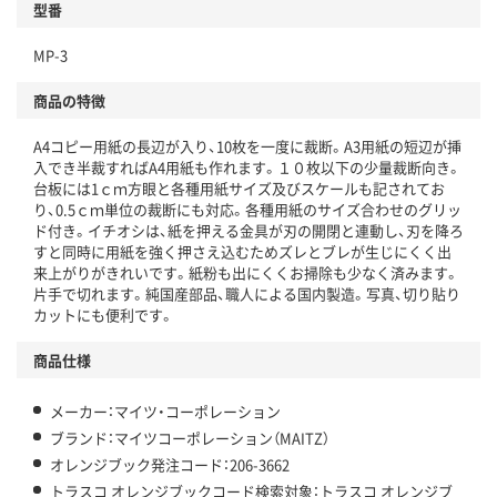
型番
MP-3
商品の特徴
A4コピー用紙の長辺が入り、10枚を一度に裁断。A3用紙の短辺が挿
入でき半裁すればA4用紙も作れます。１０枚以下の少量裁断向き。
台板には1ｃｍ方眼と各種用紙サイズ及びスケールも記されてお
り、0.5ｃｍ単位の裁断にも対応。各種用紙のサイズ合わせのグリッ
ド付き。イチオシは、紙を押える金具が刃の開閉と連動し、刃を降ろ
すと同時に用紙を強く押さえ込むためズレとブレが生じにくく出
来上がりがきれいです。紙粉も出にくくお掃除も少なく済みます。
片手で切れます。純国産部品、職人による国内製造。写真、切り貼り
カットにも便利です。
商品仕様
メーカー：マイツ・コーポレーション
ブランド：マイツコーポレーション（MAITZ）
オレンジブック発注コード：206-3662
トラスコ オレンジブックコード検索対象：トラスコ オレンジブ