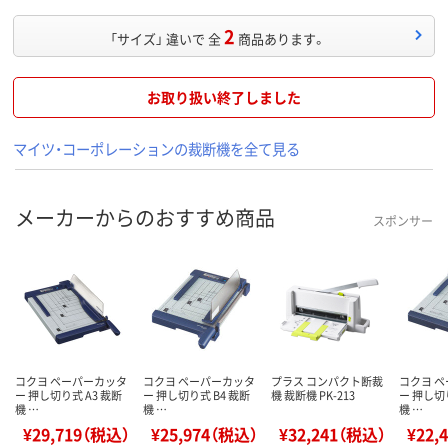
2
「サイズ」 違いで 全
商品あります。
お取り扱い終了しました
マイツ・コーポレーションの裁断機を全て見る
メーカーからのおすすめ商品
スポンサー
コクヨ ペーパーカッタ
コクヨ ペーパーカッタ
プラス コンパクト断裁
コクヨ 
ー 押し切り式 A3 裁断
ー 押し切り式 B4 裁断
機 裁断機 PK-213
ー 押し切
機 …
機 …
機 …
¥29,719（税込）
¥25,974（税込）
¥32,241（税込）
¥22,