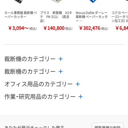
カール事務器 裁断機 ペ
プラス 断裁機 A3タ
Novus Dahle ダーレー
コクヨ ペ
ーパーカッター
テ PK-511L （直送
裁断機 ペーパーカッタ
ー（ロータ
品）
ー …
ン加工刃） 
￥3,094～
￥140,800
￥302,476
￥6,8
（税込）
（税込）
（税込）
裁断機のカテゴリー
裁断機のカテゴリー
オフィス用品のカテゴリー
作業・研究用品のカテゴリー
あなたが最近チェックした商品
閲覧履歴の削除