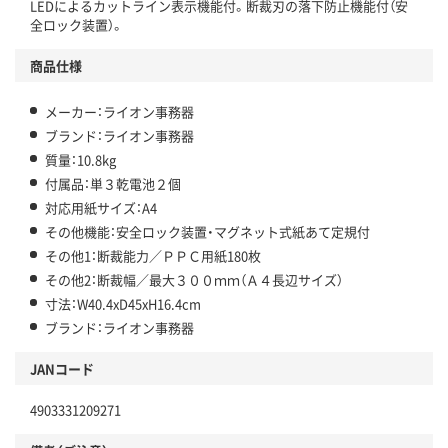
LEDによるカットライン表示機能付。断裁刃の落下防止機能付（安
全ロック装置）。
商品仕様
メーカー：ライオン事務器
ブランド：ライオン事務器
質量：10.8kg
付属品：単３乾電池２個
対応用紙サイズ：A4
その他機能：安全ロック装置・マグネット式紙あて定規付
その他1：断裁能力／ＰＰＣ用紙180枚
その他2：断裁幅／最大３００ｍｍ（Ａ４長辺サイズ）
寸法：W40.4xD45xH16.4cm
ブランド：ライオン事務器
JANコード
4903331209271