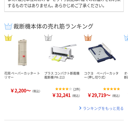
するものではありません。あらかじめご了承ください。
裁断機本体の売れ筋ランキング
花岡 ペーパーカッター ト
プラス コンパクト断裁機
コクヨ ペーパーカッタ
オ
リマー
裁断機 PK-213
ー（押し切り式）
断
￥2,200～
(
2件
)
（税込）
￥32,241
￥29,719～
（税込）
（税込）
ランキングをもっと見る