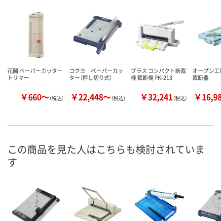
花岡 ペーパーカッター
コクヨ ペーパーカッ
プラス コンパクト断裁
オープン工
トリマー
ター（押し切り式）
機 裁断機 PK-213
裁断器
￥660～
￥22,448～
￥32,241
￥16,9
（税込）
（税込）
（税込）
この商品を見た人はこちらも検討されていま
す