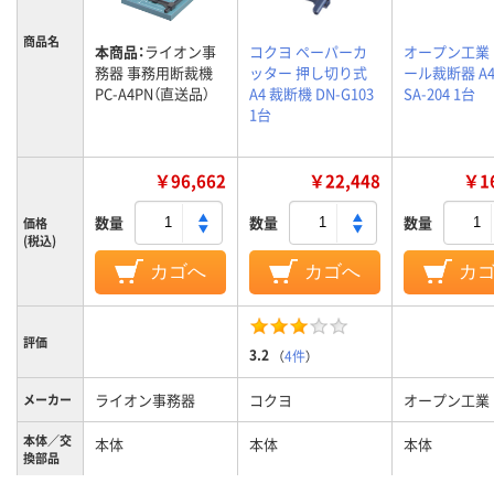
商品名
本商品：
ライオン事
コクヨ ペーパーカ
オープン工業
務器 事務用断裁機
ッター 押し切り式
ール裁断器 A
PC-A4PN（直送品）
A4 裁断機 DN-G103
SA-204 1台
1台
￥96,662
￥22,448
￥16
数量
数量
数量
価格
(税込)
カゴへ
カゴへ
カ
評価
3.2
（
4件
）
ライオン事務器
コクヨ
オープン工業
メーカー
本体／交
本体
本体
本体
換部品