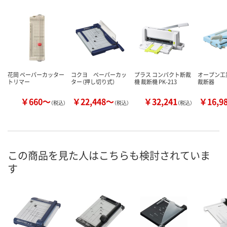
花岡 ペーパーカッター
コクヨ ペーパーカッ
プラス コンパクト断裁
オープン工
トリマー
ター（押し切り式）
機 裁断機 PK-213
裁断器
￥660～
￥22,448～
￥32,241
￥16,9
（税込）
（税込）
（税込）
この商品を見た人はこちらも検討されていま
す