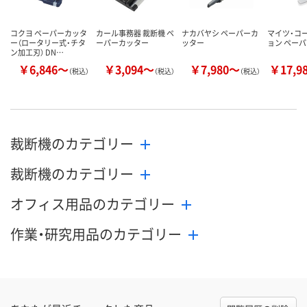
コクヨ ペーパーカッタ
カール事務器 裁断機 ペ
ナカバヤシ ペーパーカ
マイツ・コ
ー（ロータリー式・チタ
ーパーカッター
ッター
ョン ペー
ン加工刃） DN…
￥6,846～
￥3,094～
￥7,980～
￥17,9
（税込）
（税込）
（税込）
裁断機のカテゴリー
裁断機のカテゴリー
オフィス用品のカテゴリー
作業・研究用品のカテゴリー