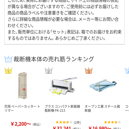
が異なる場合がございますので、ご使用前には必ずお届けした
商品の商品ラベルや注意書きをご確認ください。
さらに詳細な商品情報が必要な場合は、メーカー等にお問い合
わせください。
また、販売単位における「セット」表記は、箱でのお届けをお約束
するものではありません。あらかじめご了承ください。
裁断機本体の売れ筋ランキング
花岡 ペーパーカッター ト
プラス コンパクト断裁機
オープン工業 スチール裁
コ
リマー
裁断機 PK-213
断器
ー
￥2,200～
(
2件
)
（税込）
￥32,241
￥16,980～
（税込）
（税込）