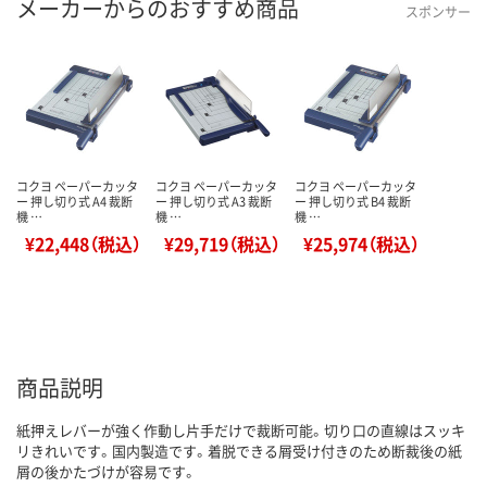
メーカーからのおすすめ商品
スポンサー
コクヨ ペーパーカッタ
コクヨ ペーパーカッタ
コクヨ ペーパーカッタ
ー 押し切り式 A4 裁断
ー 押し切り式 A3 裁断
ー 押し切り式 B4 裁断
機 …
機 …
機 …
¥22,448（税込）
¥29,719（税込）
¥25,974（税込）
商品説明
紙押えレバーが強く作動し片手だけで裁断可能。切り口の直線はスッキ
リきれいです。国内製造です。着脱できる屑受け付きのため断裁後の紙
屑の後かたづけが容易です。