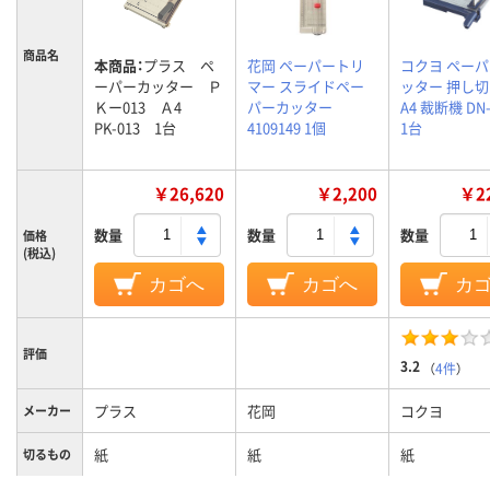
商品名
本商品：
プラス ペ
花岡 ペーパートリ
コクヨ ペー
ーパーカッター Ｐ
マー スライドペー
ッター 押し
Ｋー013 Ａ4
パーカッター
A4 裁断機 DN-
PK-013 1台
4109149 1個
1台
￥26,620
￥2,200
￥22
数量
数量
数量
価格
(税込)
カゴへ
カゴへ
カ
評価
3.2
（
4件
）
プラス
花岡
コクヨ
メーカー
紙
紙
紙
切るもの