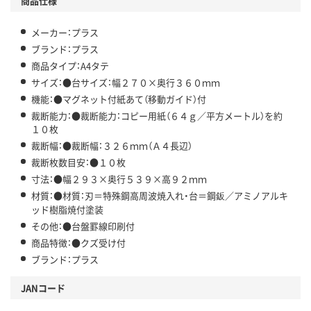
商品仕様
メーカー：プラス
ブランド：プラス
商品タイプ：A4タテ
サイズ：●台サイズ：幅２７０×奥行３６０ｍｍ
機能：●マグネット付紙あて（移動ガイド）付
裁断能力：●裁断能力：コピー用紙（６４ｇ／平方メートル）を約
１０枚
裁断幅：●裁断幅：３２６ｍｍ（Ａ４長辺）
裁断枚数目安：●１０枚
寸法：●幅２９３×奥行５３９×高９２ｍｍ
材質：●材質：刃＝特殊鋼高周波焼入れ・台＝鋼鈑／アミノアルキ
ッド樹脂焼付塗装
その他：●台盤罫線印刷付
商品特徴：●クズ受け付
ブランド：プラス
JANコード