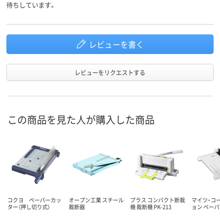
待ちしています。
レビューを書く
レビューをリクエストする
この商品を見た人が購入した商品
コクヨ ペーパーカッ
オープン工業 スチール
プラス コンパクト断裁
マイツ・コ
ター（押し切り式）
裁断器
機 裁断機 PK-213
ョン ペー