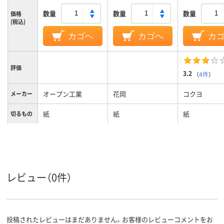
数量
数量
数量
価格
(税込)
カゴへ
カゴへ
カ
評価
3.2
（
4件
）
オープン工業
花岡
コクヨ
メーカー
紙
紙
紙
切るもの
15
10
裁断枚数
レビュー（0件）
投稿されたレビューはまだありません。お客様のレビューコメントをお