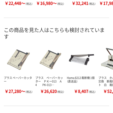
￥22,448～
￥16,980～
￥32,241
￥17,9
（税込）
（税込）
（税込）
この商品を見た人はこちらも検討されていま
す
プラス ペーパーカッタ
プラス ペーパーカッ
Hama 8212 裁断機 1個
プラス か
ー
ター ＰＫー013 Ａ
（直送品）
交換 断裁
4 PK-013…
ト 白 裁
￥27,280～
￥26,620
￥8,407
￥52,
（税込）
（税込）
（税込）