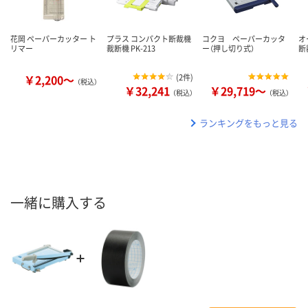
花岡 ペーパーカッター ト
プラス コンパクト断裁機
コクヨ ペーパーカッタ
オ
リマー
裁断機 PK-213
ー（押し切り式）
断
￥2,200～
(
2件
)
（税込）
￥32,241
￥29,719～
（税込）
（税込）
ランキングをもっと見る
一緒に購入する