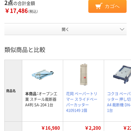
2点
の合計金額
カゴへ
￥17,486
（税込）
開く
類似商品と比較
商品名
本商品：
オープン工
花岡 ペーパートリ
コクヨ ペー
業 スチール裁断器
マー スライドペー
ッター 押し
A4判 SA-204 1台
パーカッター
A4 裁断機 DN-
4109149 1個
1台
￥16,980
￥2,200
￥22