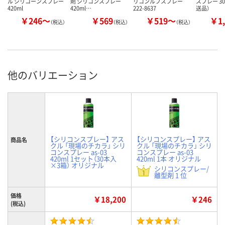
ル シリコーンスプレー
剤 シリコンスプレー
リコンルブスプレー
スプレー 30
420ml
420ml…
222-8637
送品）
￥246～
￥569
￥519～
￥1,
（税込）
（税込）
（税込）
他のバリエーション
【シリコンスプレー】 アス
【シリコンスプレー】 アス
商品名
クル 「現場のチカラ」 シリ
クル 「現場のチカラ」 シリ
コンスプレー as-03
コンスプレー as-03
420ml 1セット（30本入
420ml 1本 オリジナル
×3箱） オリジナル
シリコンスプレー/
離型剤 1 位
価格
￥18,200
￥246
(税込)