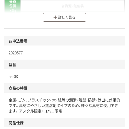
容器
包装
省資源・無包装
分別・リサイクルしやすい設計
詳しく見る
環境に配慮した材料を使用
商品
お申込番号
本体
省資源・省エネ・節水
2020577
分別・リサイクルしやすい設計
型番
独自の回収スキームがある
仕組
as-03
アスクルで資源循環している
商品の特徴
温室効果ガスなどの削減
金属、ゴム、プラスチック、木、紙等の潤滑・離型・防錆・艶出に効果的
この商品の環境配慮ポイントです。下記商品詳細「
です。素材にやさしい無溶剤タイプのため、様々な素材に使用でき
アスクル商品環境スコア詳細／加点項目
」で確認できます。
ます。アスクル限定・ロハコ限定
商品仕様