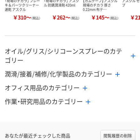
「現場のチカラ」 ブレー
「現場のチカラ」 アスク
【ガムテープ】アスクル
アスクル 
キ＆パーツクリーナー
ル 防錆潤滑剤 420ml
現場のチカラ 厚さ
プ
速乾 アスクル
0.22mm 布テ…
￥310～
￥262～
￥145～
￥2
（税込）
（税込）
（税込）
オイル/グリス/シリコーンスプレーのカテ
ゴリー
潤滑/接着/補修/化学製品のカテゴリー
オフィス用品のカテゴリー
作業・研究用品のカテゴリー
あなたが最近チェックした商品
閲覧履歴の削除