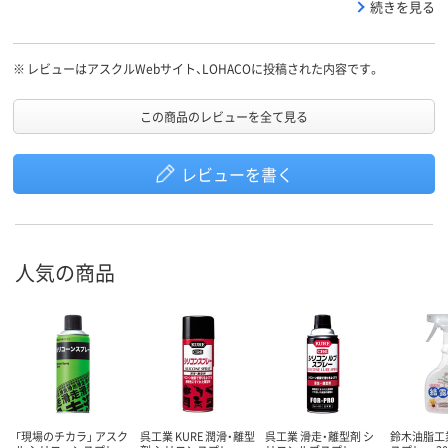
するテープも無い）。他の製品と比べ値段がかなり安かったので、も
続きを見る
ともと無いものと思っていた。しかし２回目に購入した際には、ノ
ズルが添付されていた。そのため☆を減らしました。購入された方
は、ご注意ください。
※
レビューはアスクルWebサイト、LOHACOに投稿された内容です。
この商品のレビューを全て見る
レビューを書く
人気の商品
「現場のチカラ」 アスク
呉工業 KURE 潤滑・離型
呉工業 滑走・離型剤 シ
鈴木油脂工