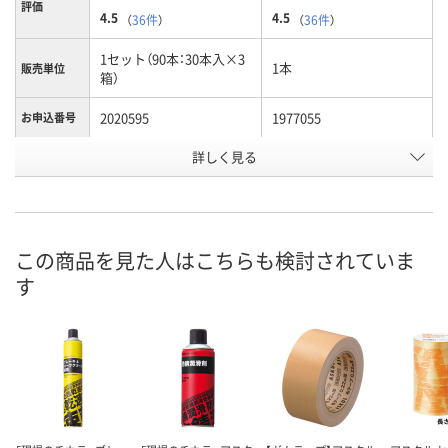
評価
4.5
4.5
（
36件
）
（
36件
）
1セット（90本：30本入×3
1本
販売単位
箱）
2020595
1977055
お申込番号
詳しく見る
入荷待ち
あり
在庫
8月7日（金）
お届け日
数量
この商品を見た人はこちらも検討されていま
メーカー都合により
販売停止中です
す
カゴへ