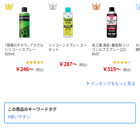
「現場のチカラ」 アスクル
シリコーンスプレー エー
呉工業 滑走・離型剤 シリ
セ
シリコーンスプレー
ゼット
コンルブスプレー 222-
植
420ml
8637
￥287～
（税込）
￥246～
￥519～
（税込）
（税込）
ランキングをもっと見る
この商品のキーワードタグ
#使いやすい