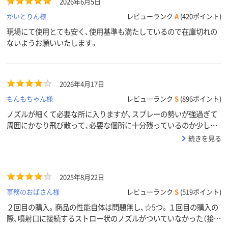
2026年6月5日
かいとりん様
レビューランク
A
(420ポイント)
現場にて使用とても安く、使用基準も満たしているので在庫切れの
ないようお願いいたします。
2026年4月17日
もんもちゃん様
レビューランク
S
(896ポイント)
ノズルが細くて必要な所に入りますが、スプレーの勢いが強過ぎて
周囲にかなり飛び散って、必要な個所に十分残っているのか少し不
安です。
続きを見る
2025年8月22日
事務のおばさん様
レビューランク
S
(519ポイント)
２回目の購入。商品の性能自体は問題無し、☆5つ。１回目の購入の
際、噴射口に接続するストロー状のノズルがついていなかった（接続