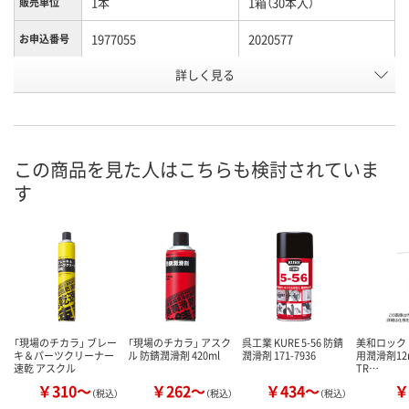
1本
1箱（30本入）
販売単位
1977055
2020577
お申込番号
詳しく見る
あり
あり
在庫
8月7日（金）
8月7日（金）
お届け日
数量
数量
この商品を見た人はこちらも検討されていま
す
カゴへ
カゴへ
「現場のチカラ」 ブレー
「現場のチカラ」 アスク
呉工業 KURE 5-56 防錆
美和ロック 
キ＆パーツクリーナー
ル 防錆潤滑剤 420ml
潤滑剤 171-7936
用潤滑剤12m
速乾 アスクル
TR…
￥310～
￥262～
￥434～
￥
（税込）
（税込）
（税込）