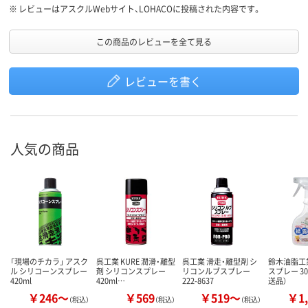
は、ご注意ください。
※
レビューはアスクルWebサイト、LOHACOに投稿された内容です。
この商品のレビューを全て見る
レビューを書く
人気の商品
「現場のチカラ」 アスク
呉工業 KURE 潤滑・離型
呉工業 滑走・離型剤 シ
鈴木油脂工
ル シリコーンスプレー
剤 シリコンスプレー
リコンルブスプレー
スプレー 30
420ml
420ml…
222-8637
送品）
￥246～
￥569
￥519～
￥1,
（税込）
（税込）
（税込）