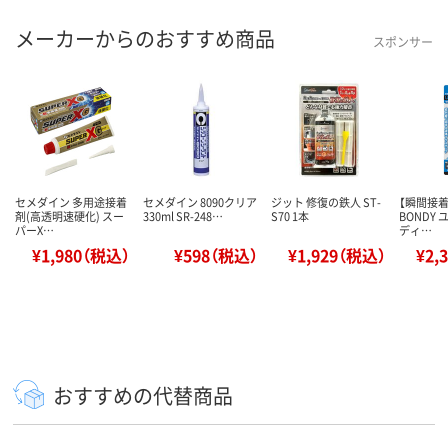
メーカーからのおすすめ商品
スポンサー
セメダイン 多用途接着
セメダイン 8090クリア
ジット 修復の鉄人 ST-
【瞬間接着
剤(高透明速硬化) スー
330ml SR-248…
S70 1本
BONDY
パーX…
ディ…
¥1,980（税込）
¥598（税込）
¥1,929（税込）
¥2,
おすすめの代替商品