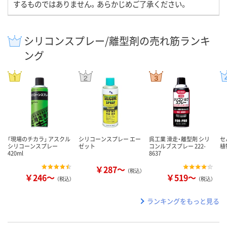
するものではありません。あらかじめご了承ください。
シリコンスプレー/離型剤の売れ筋ランキ
ング
「現場のチカラ」 アスクル
シリコーンスプレー エー
呉工業 滑走・離型剤 シリ
セ
シリコーンスプレー
ゼット
コンルブスプレー 222-
植
420ml
8637
￥287～
（税込）
￥246～
￥519～
（税込）
（税込）
ランキングをもっと見る