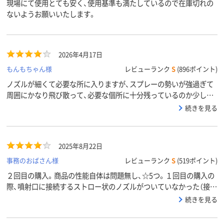
現場にて使用とても安く、使用基準も満たしているので在庫切れの
ないようお願いいたします。
2026年4月17日
もんもちゃん様
レビューランク
S
(896ポイント)
ノズルが細くて必要な所に入りますが、スプレーの勢いが強過ぎて
周囲にかなり飛び散って、必要な個所に十分残っているのか少し不
安です。
続きを見る
2025年8月22日
事務のおばさん様
レビューランク
S
(519ポイント)
２回目の購入。商品の性能自体は問題無し、☆5つ。１回目の購入の
際、噴射口に接続するストロー状のノズルがついていなかった（接続
するテープも無い）。他の製品と比べ値段がかなり安かったので、も
続きを見る
ともと無いものと思っていた。しかし２回目に購入した際には、ノ
ズルが添付されていた。そのため☆を減らしました。購入された方