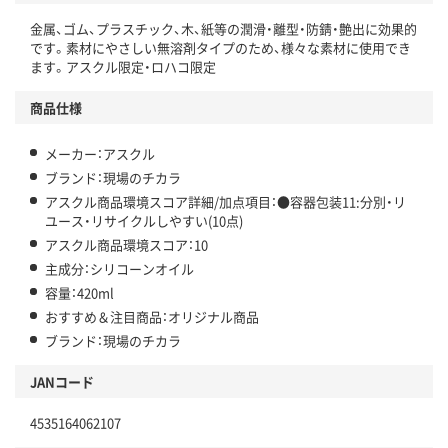
金属、ゴム、プラスチック、木、紙等の潤滑・離型・防錆・艶出に効果的
この商品の環境配慮ポイントです。下記商品詳細「
です。素材にやさしい無溶剤タイプのため、様々な素材に使用でき
アスクル商品環境スコア詳細／加点項目
」で確認できます。
ます。アスクル限定・ロハコ限定
商品仕様
メーカー：アスクル
ブランド：現場のチカラ
アスクル商品環境スコア詳細/加点項目：●容器包装11:分別・リ
ユース・リサイクルしやすい(10点)
アスクル商品環境スコア：10
主成分：シリコーンオイル
容量：420ml
おすすめ＆注目商品：オリジナル商品
ブランド：現場のチカラ
JANコード
4535164062107