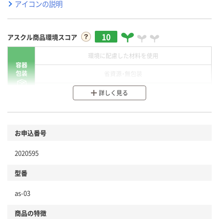
アイコンの説明
10
アスクル商品環境スコア
環境に配慮した材料を使用
容器
包装
省資源・無包装
分別・リサイクルしやすい設計
詳しく見る
環境に配慮した材料を使用
商品
お申込番号
本体
省資源・省エネ・節水
2020595
分別・リサイクルしやすい設計
型番
独自の回収スキームがある
仕組
as-03
アスクルで資源循環している
商品の特徴
温室効果ガスなどの削減