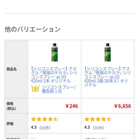
他のバリエーション
【シリコンスプレー】 アス
【シリコンスプレー】 アス
商品名
クル 「現場のチカラ」 シリ
クル 「現場のチカラ」 シリ
コンスプレー as-03
コンスプレー as-03
420ml 1本 オリジナル
420ml 1箱（30本入） オリ
ジナル
シリコンスプレー/
離型剤 1 位
価格
￥246
￥6,656
(税込)
評価
4.5
4.5
（
36件
）
（
36件
）