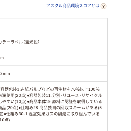
アスクル商品環境スコアとは
65
65
65
カラーラベル（蛍光色）
5m
12mm
●容器包装3:古紙パルプなどの再生材を70％以上100％
未満使用(20点)●容器包装11:分別・リユース・リサイクル
しやすい(10点)●商品本体19:原料に認証を取得している
商品(20点)●仕組み28:商品独自の回収スキームがある(5
点)●仕組み30-1:温室効果ガスの削減に取り組んでいる
(10点)