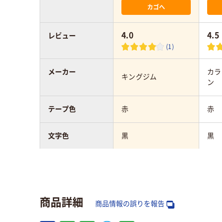
カゴへ
4.0
4.5
レビュー
(1)
メーカー
カラ
キングジム
ン
テープ色
赤
赤
文字色
黒
黒
テープ幅
12mm
12
タイプ
純正
互換
商品詳細
商品情報の誤りを報告
テープ長さ
5m
8m