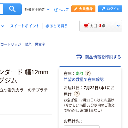
ヘルプ
各種お手続き
0
スイートポイント
あとで買う
カゴ
点
プカートリッジ 蛍光 黒文字
商品情報を印刷する
ンダード 幅12mm
在庫：
あり
ングジム
希望の数量で在庫確認
お届け日：
7月22日（水）
にお
目立つ蛍光カラーのテプラテー
届け
お急ぎ便：7月21日（火）にお届け
（今から14時間58分以内のご注文
で指定可。追加料金なし）
お届け先：