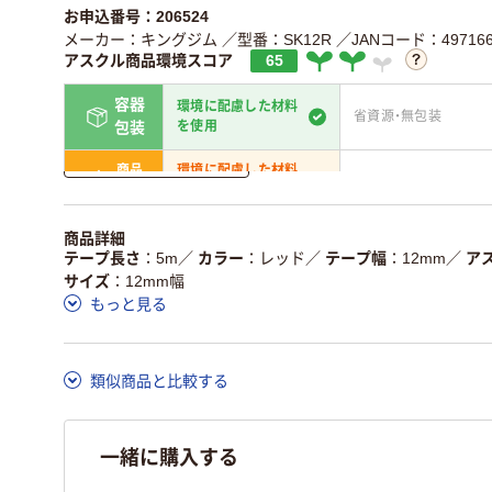
お申込番号：206524
メーカー：キングジム
／型番：SK12R
／JANコード：497166
アスクル商品環境スコア
65
容器
環境に配慮した材料
省資源・無包装
を使用
包装
詳しく見る
商品
環境に配慮した材料
省資源・省エネ・節水
本体
を使用
独自の回収スキーム
アスクルで資源循環し
商品詳細
仕組
がある
ている
テープ長さ
5m
／
カラー
レッド
／
テープ幅
12mm
／
ア
サイズ
12mm幅
この商品の環境配慮ポイントです。詳しくはページ下部の商品
もっと見る
ア詳細／加点項目
」で確認できます。
類似商品と比較する
一緒に購入する