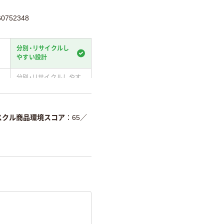
0752348
分別・リサイクルし
やすい設計
分別・リサイクルしやす
い設計
温室効果ガスなどの
削減
スクル商品環境スコア
65
／
詳細「
アスクル商品環境スコ