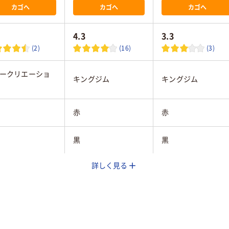
カゴへ
カゴへ
カゴへ
4.3
3.3
(2)
(16)
(3)
ークリエーショ
キングジム
キングジム
赤
赤
黒
黒
詳しく見る
mm
12mm
12mm
純正
純正
巻
8m
8m