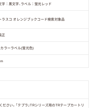
文字：黒文字、ラベル：蛍光レッド
トラスコ オレンジブックコード検索対象品
純正
●カラーラベル(蛍光色)
5m
ください。「テプラ」TRシリーズ用のTRテープカートリ