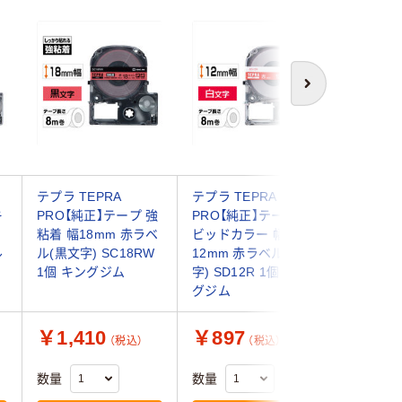
次へ
テプラ TEPRA
テプラ TEPRA
テプラ T
キ
PRO【純正】テープ 強
PRO【純正】テープ ビ
PRO【純
粘着 幅18mm 赤ラベ
ビッドカラー 幅
グネット
ル
ル(黒文字) SC18RW
12mm 赤ラベル(白文
24mm 
1個 キングジム
字) SD12R 1個 キン
字) SJ2
グジム
グジム
￥1,410
￥897
￥1,6
（税込）
（税込）
数量
数量
数量