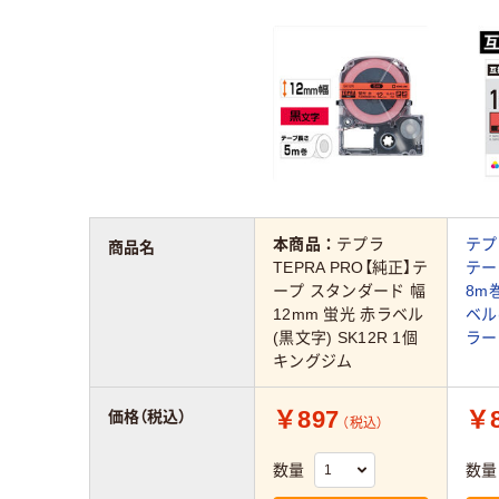
本商品：
テプラ
テプ
商品名
TEPRA PRO【純正】テ
テー
ープ スタンダード 幅
8m
12mm 蛍光 赤ラベル
ベル
(黒文字) SK12R 1個
ラー
キングジム
￥897
￥8
価格（税込）
（税込）
数量
数量