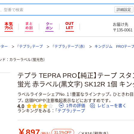
詳細設定
お届け先
〒135-0061
ンター
「テプラ」テープ
「テプラ」テープ（赤）
キングジム PROテー
ンド
カラーラベル（蛍光色）
テプラ TEPRA PRO【純正】テープ スタ
蛍光 赤ラベル(黒文字) SK12R 1個 キ
ラベルライターシェアNo.１！豊富なラインナップ。ひときわ
プ。店頭POPや注意喚起表示などにおすすめです。
4.0
1件の評価
レビューを書く
ランキングをみる
「テプラ」テープ
￥897
31.5%OFF
／￥816（税抜き）