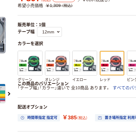
（税込）
希望小売価格
￥1,309
（税込）
販売単位：1個
テープ幅
カラーを選択
グリーン
オレンジ
イエロー
レッド
ピン
この商品のバリエーション
「テープ幅」「カラー」違いで 全10商品 あります。
すべてのバ
配送オプション
￥385
時間帯指定 指定可
置き場所指定 利用
（税込）