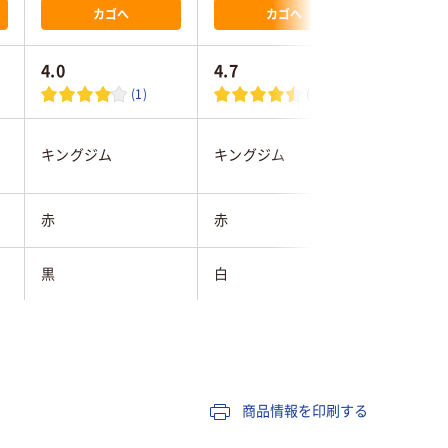
カゴへ
カゴへ
4.0
4.7
4.5
(1)
(4)
キングジム
キングジム
キングジ
赤
赤
赤
黒
白
黒
18mm
12mm
24mm
純正
純正
純正
商品情報を印刷する
8m
8m
1.5m