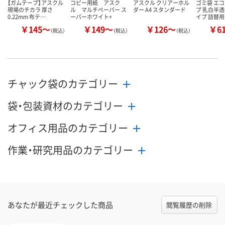
【ガムテープ】アスクル
コピー用紙 アスク
アスクル クリアーホル
ゴミ袋 エ
現場のチカラ 厚さ
ル マルチペーパー ス
ダー A4 スタンダード
プ 乳白半透
0.22mm 布テ…
ーパーホワイト+
イプ 詰替用
￥145～
￥149～
￥126～
￥6
（税込）
（税込）
（税込）
チャック袋のカテゴリー
袋・包装資材のカテゴリー
オフィス用品のカテゴリー
作業・研究用品のカテゴリー
あなたが最近チェックした商品
閲覧履歴の削除