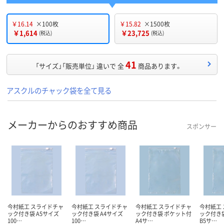
￥16.14
×100枚
￥15.82
×1500枚
￥1,614
￥23,725
(税込)
(税込)
41
「サイズ」「販売単位」 違いで 全
商品あります。
アスクルのチャック袋を全て見る
メーカーからのおすすめ商品
スポンサー
今村紙工 スライドチャ
今村紙工 スライドチャ
今村紙工 スライドチャ
今村紙工
ック付き袋 A5サイズ
ック付き袋 A4サイズ
ック付き袋 ポケット付
ック付き
100…
100…
A4サ…
B5サ…