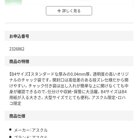
分別・リサイクルしやすい設計
詳しく見る
環境に配慮した材料を使用
商品
お申込番号
本体
省資源・省エネ・節水
2326862
分別・リサイクルしやすい設計
商品の特徴
独自の回収スキームがある
【B4サイズ】スタンダードな厚みの0.04mm厚。透明度の高いオリジ
仕組
アスクルで資源循環している
ナルのチャック袋です。開封口は高低差のある段ズレ仕様だから開
けやすい。チャック付き袋は出し入れが簡単な上に開けなくても中
温室効果ガスなどの削減
身が確認できるので、仕分けや収納・保管に大活躍。B4サイズはB4
用紙が入る大きさ。大型サイズでとても便利。アスクル限定・ロハ
この商品の環境配慮ポイントです。下記商品詳細「
コ限定
アスクル商品環境スコア詳細／加点項目
」で確認できます。
商品仕様
メーカー：アスクル
ブランド：アスクル