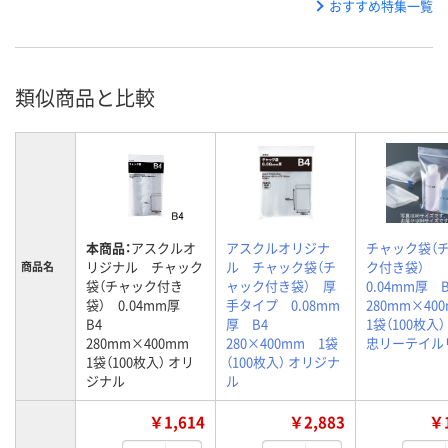
おすすめ特集一覧
類似商品と比較
本商品：
アスクルオ
アスクルオリジナ
チャック袋（
リジナル チャック
ル チャック袋（チ
ク付き袋）
商品名
袋（チャック付き
ャック付き袋） 厚
0.04mm厚
袋） 0.04mm厚
手タイプ 0.08mm
280mm×4
B4
厚 B4
1袋（100枚入
280mm×400mm
280×400mm 1袋
忠リーテイル
1袋（100枚入） オリ
（100枚入） オリジナ
ジナル
ル
￥1,614
￥2,883
￥1