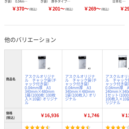
き袋） 0.04m…
き袋） 厚手タイプ…
日本社 …
￥370～
￥201～
￥269～
￥2
（税込）
（税込）
（税込）
他のバリエーション
アスクルオリジナ
アスクルオリジナ
アスクルオリ
商品名
ル チャック袋（チ
ル チャック袋（チ
ル チャック
ャック付き袋）
ャック付き袋）
ャック付き
0.04mm厚 A3
0.04mm厚 A3
0.04mm厚
340mm×480mm
340mm×480mm
240mm×3
1箱（1000枚：100枚
1袋（100枚入） オリ
1セット（1000
入×10袋） オリジナ
ジナル
100枚入×10袋
ル
リジナル
価格
￥16,936
￥1,746
￥11
(税込)