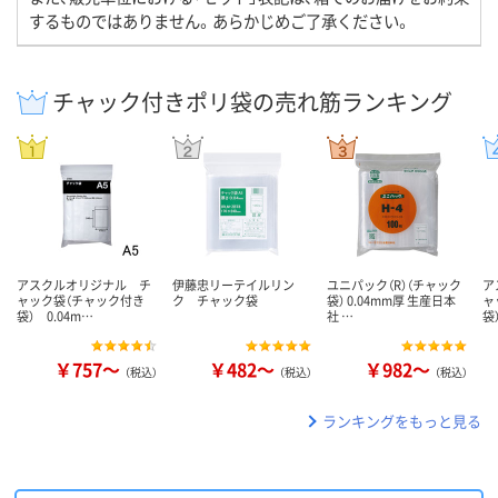
するものではありません。あらかじめご了承ください。
チャック付きポリ袋の売れ筋ランキング
アスクルオリジナル チ
伊藤忠リーテイルリン
ユニパック（R）（チャック
ア
ャック袋（チャック付き
ク チャック袋
袋） 0.04mm厚 生産日本
ャ
袋） 0.04m…
社 …
袋
￥757～
￥482～
￥982～
（税込）
（税込）
（税込）
ランキングをもっと見る