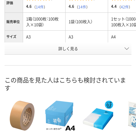
評価
4.6
4.6
4.4
（
14件
）
（
14件
）
（
42件
）
1箱（1000枚：100枚
1セット（1000
1袋（100枚入）
販売単位
入×10袋）
100枚入×10
A3
A3
A4
サイズ
お申込番
詳しく見る
2341340
2326890
9477528
号
あり
あり
あり
在庫
8月11日（火）
8月11日（火）
8月11日（火）
お届け日
この商品を見た人はこちらも検討されていま
す
数量
数量
数量
カゴへ
カゴへ
カ