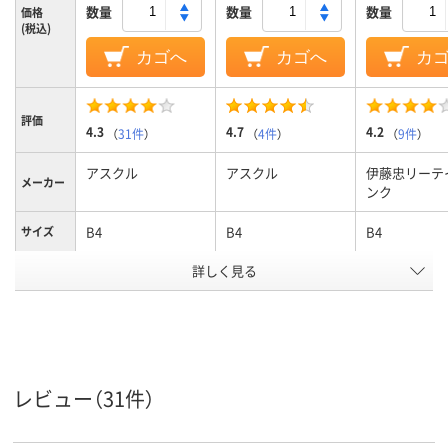
数量
数量
数量
価格
(税込)
カゴへ
カゴへ
カ
評価
4.3
4.7
4.2
（
31件
）
（
4件
）
（
9件
）
アスクル
アスクル
伊藤忠リーテ
メーカー
ンク
B4
B4
B4
サイズ
詳しく見る
袋入り（吊しひもな
袋入り（吊し
袋の種類
し）
し）
ポリエチレン、
低密度ポリエチレ
ポリエチレン
LDPE（ツルツルタイ
ン、LDPE（ツルツル
LDPE（ツル
プ）、ポリエチレン、
タイプ）、低密度ポリ
プ）、ポリエチ
材質
LDPE（ツルツルタイ
エチレン、LDPE（ツ
LDPE（ツル
レビュー（31件）
プ）
ルツルタイプ）
プ）
アスクル