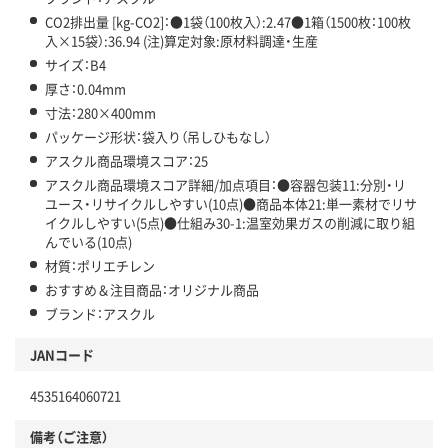
CO2排出量 [kg-CO2]：●1袋（100枚入）:2.47●1箱（1500枚：100枚
入×15袋）:36.94 (注)算定対象:原材料調達・生産
サイズ：B4
厚さ：0.04mm
寸法：280×400mm
パッケージ形状：袋入り（吊しひもなし）
アスクル商品環境スコア：25
アスクル商品環境スコア詳細/加点項目：●容器包装11:分別・リ
ユース・リサイクルしやすい(10点)●商品本体21:単一素材でリサ
イクルしやすい(5点)●仕組み30-1:温室効果ガスの削減に取り組
んでいる(10点)
材質：ポリエチレン
おすすめ＆注目商品：オリジナル商品
ブランド：アスクル
JANコード
4535164060721
備考（ご注意）