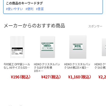
この商品のキーワードタグ
#使いやすい
#便利
#豊富
メーカーからのおすすめ商品
スポンサー
今村紙工 OPP袋シール
HEIKO クリスタルパッ
HEIKO クリスタルパッ
HEIKO
なし A6サイズ 0.025…
ク Sはがき用 横
ク SA4 横225×縦3…
ク SA3 
105×…
¥196（税込）
¥427（税込）
¥1,160（税込）
¥2,