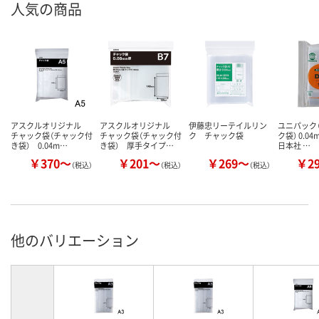
人気の商品
アスクルオリジナル
アスクルオリジナル
伊藤忠リーテイルリン
ユニパック（
チャック袋（チャック付
チャック袋（チャック付
ク チャック袋
ク袋） 0.0
き袋） 0.04m…
き袋） 厚手タイプ…
日本社 …
￥370～
￥201～
￥269～
￥2
（税込）
（税込）
（税込）
他のバリエーション