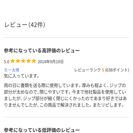
ポリエチレン、
低密度ポリエチレ
低密度ポリエ
LDPE（ツルツルタイ
ン、LDPE（ツルツル
ン、LDPE（ツ
プ）、ポリエチレン、
タイプ）、低密度ポリ
タイプ）、低密
材質
LDPE（ツルツルタイ
エチレン、LDPE（ツ
エチレン、LDP
レビュー（42件）
プ）
ルツルタイプ）
ルツルタイプ
アスクル
商品環境
25
25
25
スコア
参考になっている高評価のレビュー
5.0
2014年9月10日
モー太様
レビューランク
S
(638ポイント)
気に入っています。
雨の日に書類を送る際に使用しています。厚みも程よく、ジップの
部分が太めなので、閉じやすいです。今まで他社製品を使用してい
ましたが、ジップ部分が細く閉じにくかったのであまり好きではあ
りませんでしたが、この商品で解決されました。またリピします。
参考になっている低評価のレビュー