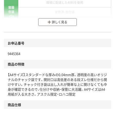
環境に配慮した材料を使用
容器
包装
省資源・無包装
分別・リサイクルしやすい設計
詳しく見る
環境に配慮した材料を使用
商品
お申込番号
本体
省資源・省エネ・節水
9445364
分別・リサイクルしやすい設計
商品の特徴
独自の回収スキームがある
【A4サイズ】スタンダードな厚みの0.04mm厚。透明度の高いオリジ
仕組
アスクルで資源循環している
ナルのチャック袋です。開封口は高低差のある段ズレ仕様だから開
けやすい。チャック付き袋は出し入れが簡単な上に開けなくても中
温室効果ガスなどの削減
身が確認できるので、仕分けや収納・保管に大活躍。A4サイズはA4
用紙が入る大きさ。アスクル限定・ロハコ限定
この商品の環境配慮ポイントです。下記商品詳細「
アスクル商品環境スコア詳細／加点項目
」で確認できます。
商品仕様