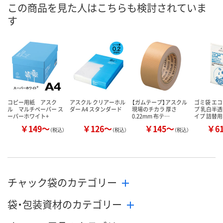
8月7日（金）
8月7日（金）
8月7日（金）
お届け日
この商品を見た人はこちらも検討されていま
す
数量
数量
数量
カゴへ
カゴへ
カ
コピー用紙 アスク
アスクル クリアーホル
【ガムテープ】アスクル
ゴミ袋 エ
ル マルチペーパー ス
ダー A4 スタンダード
現場のチカラ 厚さ
プ 乳白半透
ーパーホワイト+
0.22mm 布テ…
イプ 詰替用
￥149～
￥126～
￥145～
￥6
（税込）
（税込）
（税込）
チャック袋のカテゴリー
袋・包装資材のカテゴリー