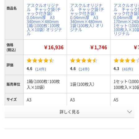
アスクルオリジナ
アスクルオリジナ
アスクルオリ
商品名
ル チャック袋（チ
ル チャック袋（チ
ル チャック
ャック付き袋）
ャック付き袋）
ャック付き
0.04mm厚 A3
0.04mm厚 A3
0.04mm厚
340mm×480mm
340mm×480mm
170mm×2
1箱（1000枚：100枚
1袋（100枚入） オリ
1セット（1000
入×10袋） オリジナ
ジナル
100枚入×10袋
ル
リジナル
価格
￥16,936
￥1,746
￥7
(税込)
評価
4.6
4.6
4.3
（
14件
）
（
14件
）
（
46件
）
1箱（1000枚：100枚
1セット（1000
1袋（100枚入）
販売単位
入×10袋）
100枚入×10
A3
A3
A5
サイズ
お申込番
詳しく見る
2341340
2326890
9477466
号
3点
あり
あり
在庫