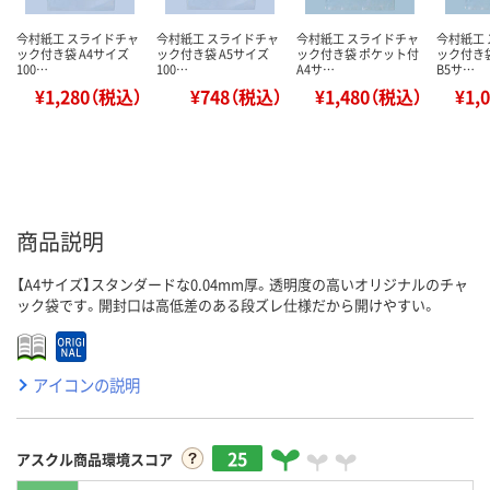
今村紙工 スライドチャ
今村紙工 スライドチャ
今村紙工 スライドチャ
今村紙工
ック付き袋 A4サイズ
ック付き袋 A5サイズ
ック付き袋 ポケット付
ック付き
100…
100…
A4サ…
B5サ…
¥1,280（税込）
¥748（税込）
¥1,480（税込）
¥1,
商品説明
【A4サイズ】スタンダードな0.04mm厚。透明度の高いオリジナルのチャ
ック袋です。開封口は高低差のある段ズレ仕様だから開けやすい。
アイコンの説明
25
アスクル商品環境スコア