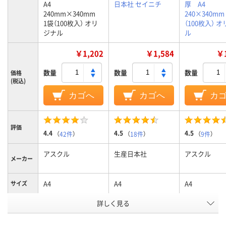
A4
日本社 セイニチ
厚 A4
240mm×340mm
240×340m
1袋（100枚入） オリ
（100枚入） 
ジナル
ル
￥1,202
￥1,584
￥1
数量
数量
数量
価格
(税込)
カゴへ
カゴへ
カ
評価
4.4
4.5
4.5
（
42件
）
（
18件
）
（
9件
）
アスクル
生産日本社
アスクル
メーカー
A4
A4
A4
サイズ
詳しく見る
袋入り（吊しひもな
袋入り（吊しひもな
袋の種類
し）
し）