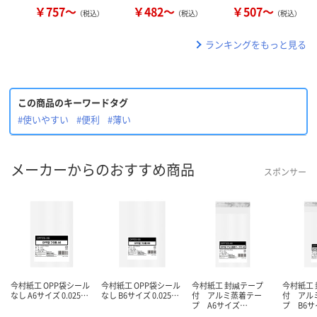
￥757～
￥482～
￥507～
（税込）
（税込）
（税込）
ランキングをもっと見る
この商品のキーワードタグ
#使いやすい
#便利
#薄い
メーカーからのおすすめ商品
スポンサー
今村紙工 OPP袋シール
今村紙工 OPP袋シール
今村紙工 封緘テープ
今村紙工
なし A6サイズ 0.025…
なし B6サイズ 0.025…
付 アルミ蒸着テー
付 アル
プ A6サイズ…
プ B6