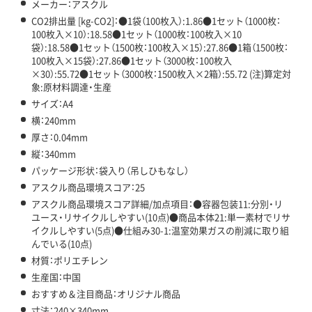
メーカー：アスクル
CO2排出量 [kg-CO2]：●1袋（100枚入）:1.86●1セット（1000枚：
100枚入×10）:18.58●1セット（1000枚：100枚入×10
袋）:18.58●1セット（1500枚：100枚入×15）:27.86●1箱（1500枚：
100枚入×15袋）:27.86●1セット（3000枚：100枚入
×30）:55.72●1セット（3000枚：1500枚入×2箱）:55.72 (注)算定対
象:原材料調達・生産
サイズ：A4
横：240mm
厚さ：0.04mm
縦：340mm
パッケージ形状：袋入り（吊しひもなし）
アスクル商品環境スコア：25
アスクル商品環境スコア詳細/加点項目：●容器包装11:分別・リ
ユース・リサイクルしやすい(10点)●商品本体21:単一素材でリサ
イクルしやすい(5点)●仕組み30-1:温室効果ガスの削減に取り組
んでいる(10点)
材質：ポリエチレン
生産国：中国
おすすめ＆注目商品：オリジナル商品
寸法：240×340mm