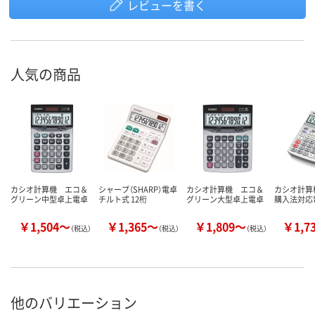
レビューを書く
人気の商品
カシオ計算機 エコ＆
シャープ（SHARP）電卓
カシオ計算機 エコ＆
カシオ計算
グリーン中型卓上電卓
チルト式 12桁
グリーン大型卓上電卓
購入法対応
￥1,504～
￥1,365～
￥1,809～
￥1,7
（税込）
（税込）
（税込）
他のバリエーション