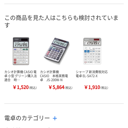
あり
6点
あり
在庫
8月8日（土）
8月8日（土）
8月8日（土）
お届け日
この商品を見た人はこちらも検討されていま
す
数量
数量
数量
カゴへ
カゴへ
カ
カシオ計算機 CASIO 電
カシオ計算機
シャープ 新消費税対応
卓 小型 グリーン購入法
CASIO 本格実務電
電卓 EL-SA72-X
適合 時…
卓 JS-200W-N
￥1,520
￥5,864
￥1,910
（税込）
（税込）
（税込）
電卓のカテゴリー