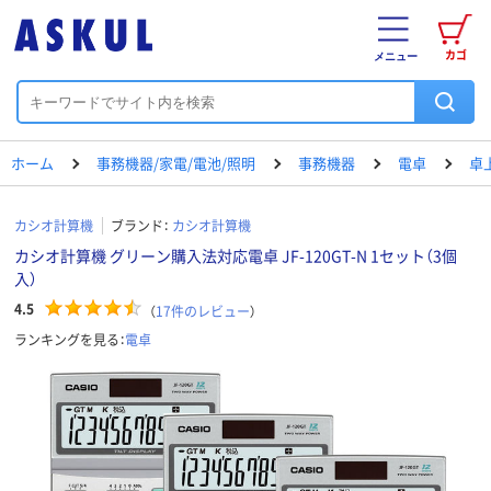
カゴ
メニュー
ホーム
事務機器/家電/電池/照明
事務機器
電卓
卓
カシオ計算機
ブランド：
カシオ計算機
カシオ計算機 グリーン購入法対応電卓 JF-120GT-N 1セット（3個
入）
4.5
（
17
件のレビュー
）
ランキングを見る：
電卓