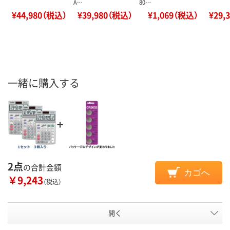
A…
80…
¥44,980（税込）
¥39,980（税込）
¥1,069（税込）
¥29,
一緒に購入する
2点
の合計金額
カゴへ
￥9,243
（税込）
開く