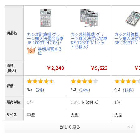
商品名
カシオ計算機 グリ
カシオ計算機 グリ
カシオ計算機
ーン購入法適合電卓
ーン購入法対応電卓
ーン購入法対
JF-100GT-N（10桁）
DF-120GT-N 1セッ
DF-120GT-N
ト（3個入）
事務用電卓 3
位
価格
￥2,240
￥9,623
￥3
(税込)
評価
4.8
4.2
4.2
（
6件
）
（
14件
）
（
14件
）
1台
1セット（3個入）
1個
販売単位
中型
大型
大型
サイズ
お申込番
詳しく見る
E361202
2333938
2284299
号