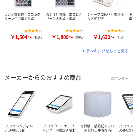
カシオ計算機 エコ＆グ
カシオ計算機 エコ＆グ
シャープ（SHARP）電卓 チ
キ
リーン中型卓上電卓
リーン大型卓上電卓
ルト式 12桁
卓
￥1,504～
￥1,809～
￥1,630～
（税込）
（税込）
（税込）
ランキングをもっと見る
メーカーからのおすすめ商品
スポンサー
Square ハンディ A-
Square ターミナル プ
今村紙工 感熱紙 レジロ
Square 
SKU-0880 1台
リンター内蔵決済端末
ール 芯無し 中保存 幅
USB-C