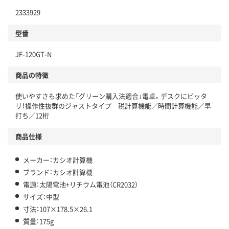
2333929
型番
JF-120GT-N
商品の特徴
使いやすさも求めた「グリーン購入法適合」電卓。デスクにピッタ
リ！操作性抜群のジャストタイプ 税計算機能／時間計算機能／早
打ち／12桁
商品仕様
メーカー：カシオ計算機
ブランド：カシオ計算機
電源：太陽電池+リチウム電池（CR2032）
サイズ：中型
寸法：107×178.5×26.1
質量：175g