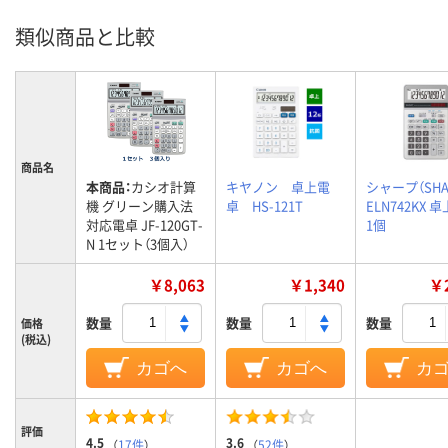
類似商品と比較
商品名
本商品：
カシオ計算
キヤノン 卓上電
シャープ（SHA
機 グリーン購入法
卓 HS-121T
ELN742KX 
対応電卓 JF-120GT-
1個
N 1セット（3個入）
￥8,063
￥1,340
￥2
数量
数量
数量
価格
(税込)
カゴへ
カゴへ
カ
評価
4.5
3.6
（
17件
）
（
52件
）