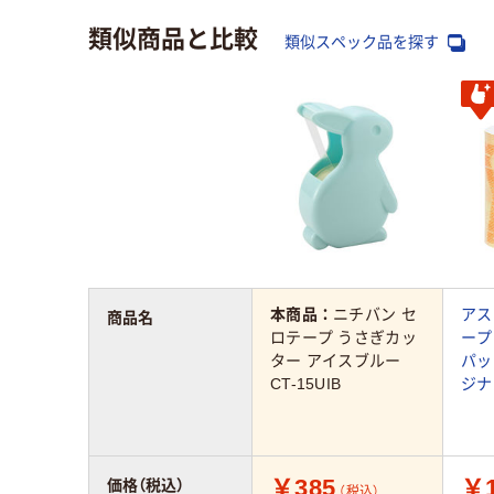
類似商品と比較
類似スペック品を探す
本商品：
ニチバン セ
アス
商品名
ロテープ うさぎカッ
ープ 
ター アイスブルー
パッ
CT-15UIB
ジナ
￥385
￥1
価格（税込）
（税込）