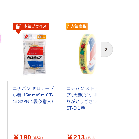
本気プライス
人気商品
人気商
次へ
プ
ニチバン セロテープ
ニチバン ストアテー
ニチバン
小巻 15mm×9m CT-
プ（大巻）ゾウ 毎度あ
小巻カッ
15S2PN 1袋（2巻入）
りがとうございます
っすぐ切
ST-D 1巻
スカイブ
15mm×9
15DCS
￥190
￥213
￥178
（税込）
（税込）