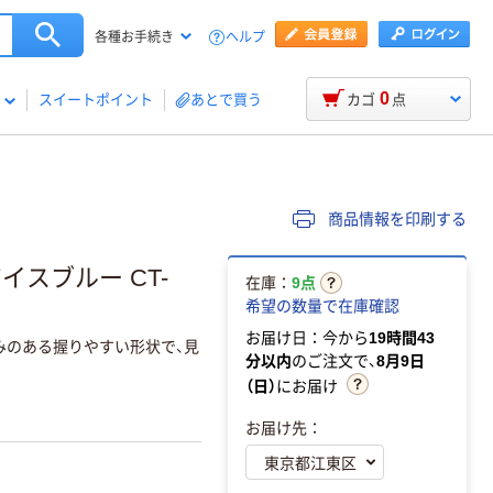
ヘルプ
各種お手続き
0
スイートポイント
あとで買う
カゴ
点
商品情報を印刷する
イスブルー CT-
在庫：
9点
希望の数量で在庫確認
お届け日：今から
19時間43
みのある握りやすい形状で、見
分以内
のご注文で、
8月9日
。
（日）
にお届け
お届け先：