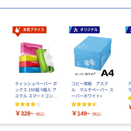
本気プライス
オリジナル
ティッシュペーパー ボ
コピー用紙 アスク
ックス 150組 5箱入 ア
ル マルチペーパー ス
スクル スマートコンパ
ーパーホワイト+
クト ビビッド PEFC認
証
￥328~
￥149~
（税込）
（税込）