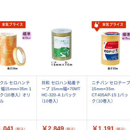
本気プライス
本気プライス
クル セロハンテ
共和 セロハン粘着テ
ニチバン セロテー
幅15mm×35m 1
ープ 15mm幅×70MT
15mm×35m
ク（10巻入） オリ
HC-320-A 1パック
CT405AP-15 1パッ
ル
（10巻入）
ク（10巻入）
,041
￥2,849
￥1,191
（税込）
（税込）
（税込）