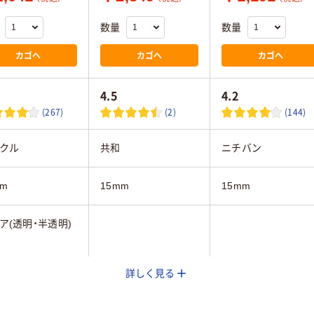
数量
数量
カゴへ
カゴへ
カゴへ
4.5
4.2
(267)
(2)
(144)
クル
共和
ニチバン
mm
15mm
15mm
ア(透明・半透明)
詳しく見る
70m
35m