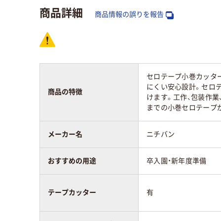
商品詳細
アスクル商品環境
商品情報の誤りを報告
40
スコア
セロテープ小巻カッタ
にくい安心設計。セロ
商品の特徴
けます。工作、包装作業
までの小巻セロテープ
メーカー名
ニチバン
おすすめの用途
卒入園・新年度準備
テープカッター
有