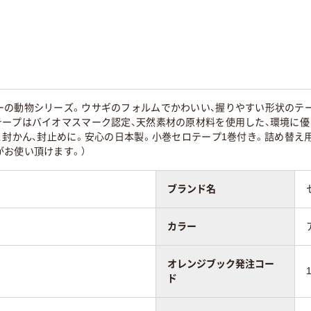
40
ーの動物シリーズ。ウサギのフォルムでかわいい、握りやすい形状のテ
テープはバイオマスマーク認定、天然素材の原材料を使用した、環境に
、封かん、封止めに。安心の日本製。小巻セロテープ1巻付き。詰め替え用
がお使い頂けます。）
ブランド名
カラー
オレンジブック発注コー
ド