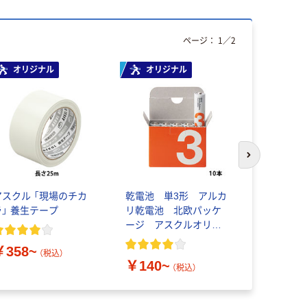
ページ：
1
／
2
オリジナル
オリジナル
オリジ
次のスライド
アスクル 「現場のチカ
乾電池 単3形 アルカ
ゴミ袋 エ
ラ」 養生テープ
リ乾電池 北欧パッケ
プ 乳白半
ージ アスクルオリジ
イプ 詰替
ナル
素材10％
￥358~
（税込）
￥140~
￥616~
（税込）