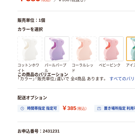
（税込）
販売単位：1個
カラーを選択
コットンホワ
パールパープ
コーラルレッ
ベビーピンク
アイ
イト
ル
ド
この商品のバリエーション
「カラー」「販売単位」違いで 全4商品 あります。
すべてのバリ
配送オプション
￥385
時間帯指定 指定可
置き場所指定 利用
（税込）
お申込番号：2431231