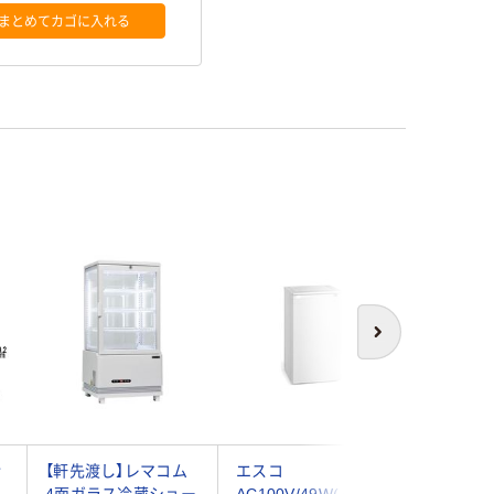
まとめてカゴに入れる
次へ
冷
【軒先渡し】レマコム
エスコ
VANLIN
4面ガラス冷蔵ショー
AC100V/49W( 60L)
タブル冷