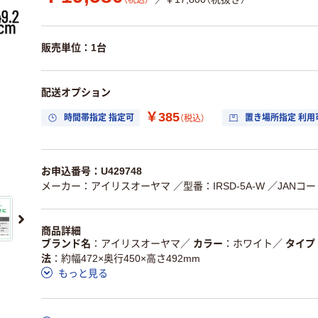
（税込）
販売単位：1台
配送オプション
￥385
時間帯指定 指定可
置き場所指定 利用
（税込）
お申込番号：U429748
メーカー：アイリスオーヤマ
／型番：IRSD-5A-W
／JANコード
商品詳細
ブランド名
アイリスオーヤマ
／
カラー
ホワイト
／
タイプ
法
約幅472×奥行450×高さ492mm
もっと見る