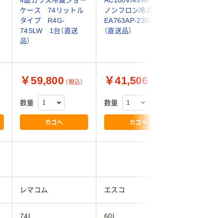
ケース 74リットル
ノンフロン冷凍庫
KFERA-
タイプ R4G-
EA763AP-230A 1台
74SLW 1台（直送
（直送品）
品）
￥59,800
￥41,506
￥34,
（税込）
（税込）
数量
数量
数量
カゴへ
カゴへ
レマコム
エスコ
VANLINK
74L
60L
20L