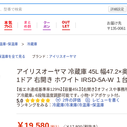
詳細設定
お届け先
〒135-0061
冷温庫・保温庫
冷蔵庫
保温庫を全て見る
ブランド
アイリスオーヤマ
アイリスオーヤマ 冷蔵庫 45L 幅47.2×奥
1ドア 右開き ホワイト IRSD-5A-W １
【省エネ達成基準率129%】【容量45L】【右開き】オフィスや事
ア冷蔵庫。6段階温度調節可能です。小物・ドアポケット付。
5.0
2件の評価
レビューを書く
ランキングをみる
冷蔵庫/冷凍庫/冷温庫・保温庫
￥19,580
／￥17,800（税抜き）