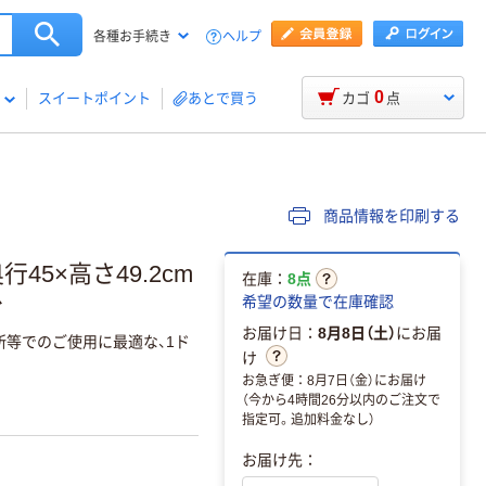
ヘルプ
各種お手続き
0
スイートポイント
あとで買う
カゴ
点
商品情報を印刷する
行45×高さ49.2cm
在庫：
8点
台
希望の数量で在庫確認
お届け日：
8月8日（土）
にお届
務所等でのご使用に最適な、1ド
け
お急ぎ便：8月7日（金）にお届け
（今から4時間26分以内のご注文で
指定可。追加料金なし）
お届け先：