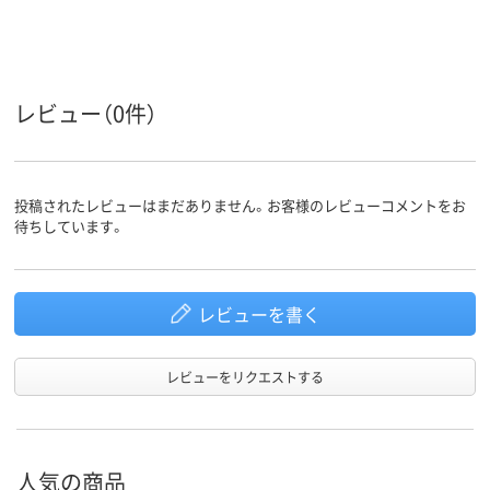
22.0cm
24、24cm、24
サイズ
レディス
男女兼用
レディス
対象
レビュー（0件）
投稿されたレビューはまだありません。お客様のレビューコメントをお
待ちしています。
レビューを書く
レビューをリクエストする
人気の商品