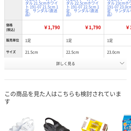
ダル 21.5cmホワイ
ダル 22.5cmホワイ
ダル 23cm
ト 191-07 21.5cm 1
ト 191-07 22.5cm 1
191-07 23.0c
足 サンダル（直送
足 サンダル（直送
足 サンダル
品）
品）
品）
価格
￥1,790
￥1,790
￥1
(税込)
1足
1足
1足
販売単位
21.5cm
22.5cm
23.0cm
サイズ
お申込番
詳しく見る
2583592
2583627
2583636
号
あり
あり
あり
在庫
8月24日（月）
8月24日（月）
8月24日（月）
お届け日
この商品を見た人はこちらも検討されていま
す
数量
数量
数量
カゴへ
カゴへ
カ