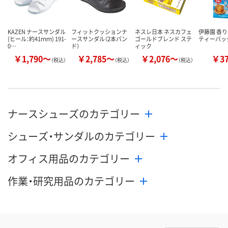
KAZEN ナースサンダル
フィットクッションナ
ネスレ日本 ネスカフェ
伊藤園 香
(ヒール：約41ｍｍ) 191-
ースサンダル（2本バン
ゴールドブレンド ステ
ティーバッ
0…
ド）
ィック
￥1,790～
￥2,785～
￥2,076～
￥3
（税込）
（税込）
（税込）
ナースシューズのカテゴリー
シューズ・サンダルのカテゴリー
オフィス用品のカテゴリー
作業・研究用品のカテゴリー