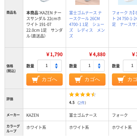
本商品：
KAZEN ナー
富士ゴムナース ナ
フォーク カ】
商品名
スサンダル 22cmホ
ースクール 26CM
ト 24 750-1-24
ワイト 191-07
4700-1 1足 シュー
足 ナースサ
22.0cm 1足 サンダ
ズ レディス メン
ル（直送品）
ズ
￥1,790
￥4,880
￥3
数量
数量
数量
価格
(税込)
カゴへ
カゴへ
カ
評価
4.5
（
2件
）
KAZEN
富士ゴムナース
フォーク
メーカー
カラーグ
ホワイト系
ホワイト系
ホワイト系
ループ