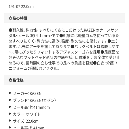
191-07 22.0cm
商品の特徴
●耐久性、弾力性、すべりにくさにこだわったKAZENのナースサン
ダル<ヒール：約４１ｍｍ>です●靴底には軽量ゴムを使っているた
めすべりにくく、弾力性に富み、強度、耐久性にも優れます。●土ふ
まず、爪先にアーチを施してあります●バックベルトは着脱しやす
く、足にぴったりフィットするアジャスターゴムを採用●足底面を
包み込むフットベッド形状の中底を採用。体重を足裏全体で受け止
めるので、長時間の立ち仕事での足への負担を軽減●白衣・介護ユ
ニフォームの通販はアスクル。
商品仕様
メーカー：KAZEN
ブランド：KAZEN（カゼン）
ヒール高：約41mmcm
カラー：ホワイト
サイズ：22.0cm
ヒール高：約41mm