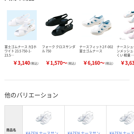
富士ゴムナース カ】ホ
フォーク クロスサンダ
ナースフィット2 F-002
ナースシュ
ワイト 23.5 750-1-
ル 750
富士ゴムナース
ンメッシュ 
23.5…
くい 軽量 
￥3,140
￥1,570～
￥6,160～
￥3,6
（税込）
（税込）
（税込）
他のバリエーション
商品名
KAZEN ナースサン
KAZEN ナースサン
KAZEN ナー