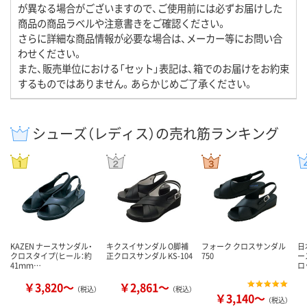
が異なる場合がございますので、ご使用前には必ずお届けした
商品の商品ラベルや注意書きをご確認ください。
さらに詳細な商品情報が必要な場合は、メーカー等にお問い合
わせください。
また、販売単位における「セット」表記は、箱でのお届けをお約束
するものではありません。あらかじめご了承ください。
シューズ（レディス）の売れ筋ランキング
KAZEN ナースサンダル・
キクスイサンダル O脚補
フォーク クロスサンダル
日
クロスタイプ(ヒール：約
正クロスサンダル KS-104
750
ー
41ｍｍ…
ロ
￥3,820～
￥2,861～
（税込）
（税込）
￥3,140～
（税込）