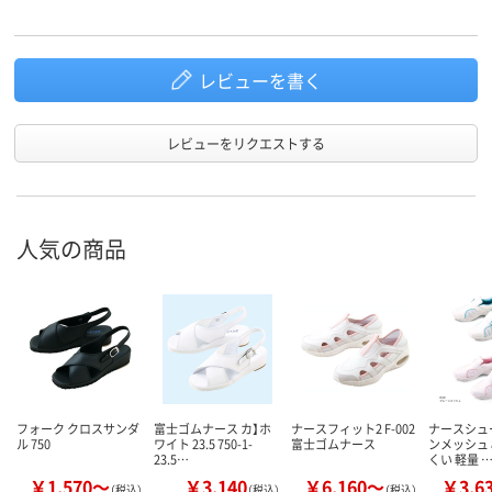
レビューを書く
レビューをリクエストする
人気の商品
フォーク クロスサンダ
富士ゴムナース カ】ホ
ナースフィット2 F-002
ナースシュ
ル 750
ワイト 23.5 750-1-
富士ゴムナース
ンメッシュ 
23.5…
くい 軽量 
￥1,570～
￥3,140
￥6,160～
￥3,6
（税込）
（税込）
（税込）