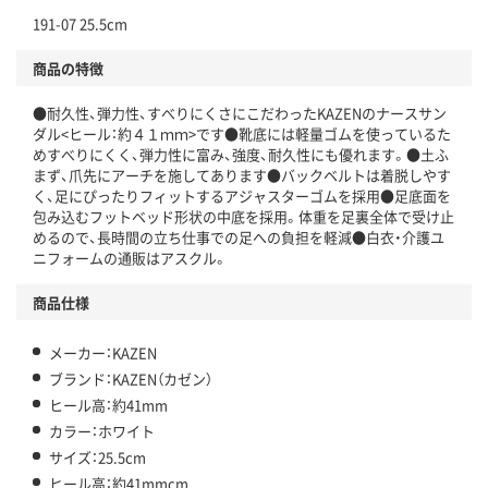
191-07 25.5cm
商品の特徴
●耐久性、弾力性、すべりにくさにこだわったKAZENのナースサン
ダル<ヒール：約４１ｍｍ>です●靴底には軽量ゴムを使っているた
めすべりにくく、弾力性に富み、強度、耐久性にも優れます。●土ふ
まず、爪先にアーチを施してあります●バックベルトは着脱しやす
く、足にぴったりフィットするアジャスターゴムを採用●足底面を
包み込むフットベッド形状の中底を採用。体重を足裏全体で受け止
めるので、長時間の立ち仕事での足への負担を軽減●白衣・介護ユ
ニフォームの通販はアスクル。
商品仕様
メーカー：KAZEN
ブランド：KAZEN（カゼン）
ヒール高：約41mm
カラー：ホワイト
サイズ：25.5cm
ヒール高：約41mmcm