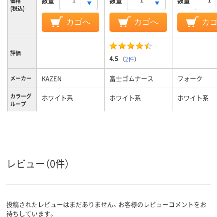
数量
数量
数量
価格
(税込)
カゴへ
カゴへ
カ
評価
4.5
（
2件
）
KAZEN
富士ゴムナース
フォーク
メーカー
カラーグ
ホワイト系
ホワイト系
ホワイト系
ループ
25.5cm
24、24cm、24
サイズ
レディス
男女兼用
レディス
対象
レビュー（0件）
投稿されたレビューはまだありません。お客様のレビューコメントをお
待ちしています。