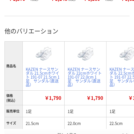
他のバリエーション
商品名
KAZEN ナースサン
KAZEN ナースサン
KAZEN ナー
ダル 21.5cmホワイ
ダル 22cmホワイト
ダル 22.5c
ト 191-07 21.5cm 1
191-07 22.0cm 1
ト 191-07 22.
足 サンダル（直送
足 サンダル（直送
足 サンダル
品）
品）
品）
価格
￥1,790
￥1,790
￥1
(税込)
1足
1足
1足
販売単位
21.5cm
22.0cm
22.5cm
サイズ
お申込番