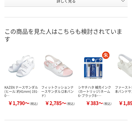
詳しく見る
2583592
2583609
2583627
号
あり
あり
あり
在庫
8月21日（金）
8月21日（金）
8月21日（金）
お届け日
この商品を見た人はこちらも検討されていま
す
数量
数量
数量
カゴへ
カゴへ
カ
KAZEN ナースサンダル
フィットクッションナ
シヤチハタ 補充インク
ファースト
(ヒール：約41ｍｍ) 191-
ースサンダル（2本バン
（カートリッジ）ネーム
本バンドサ
0…
ド）
6・ブラック8・…
￥1,790～
￥2,785～
￥383～
￥1,8
（税込）
（税込）
（税込）