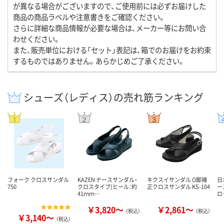
が異なる場合がございますので、ご使用前には必ずお届けした
商品の商品ラベルや注意書きをご確認ください。
さらに詳細な商品情報が必要な場合は、メーカー等にお問い合
わせください。
また、販売単位における「セット」表記は、箱でのお届けをお約束
するものではありません。あらかじめご了承ください。
シューズ（レディス）の売れ筋ランキング
フォーク クロスサンダル
KAZEN ナースサンダル・
キクスイサンダル O脚補
日
750
クロスタイプ(ヒール：約
正クロスサンダル KS-104
ー
41ｍｍ…
ロ
￥3,820～
￥2,861～
（税込）
（税込）
￥3,140～
（税込）