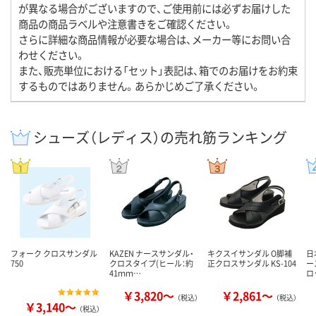
が異なる場合がございますので、ご使用前には必ずお届けした
商品の商品ラベルや注意書きをご確認ください。
さらに詳細な商品情報が必要な場合は、メーカー等にお問い合
わせください。
また、販売単位における「セット」表記は、箱でのお届けをお約束
するものではありません。あらかじめご了承ください。
シューズ（レディス）の売れ筋ランキング
フォーク クロスサンダル
KAZEN ナースサンダル・
キクスイサンダル O脚補
日
750
クロスタイプ(ヒール：約
正クロスサンダル KS-104
ー
41ｍｍ…
ロ
￥3,820～
￥2,861～
（税込）
（税込）
￥3,140～
（税込）