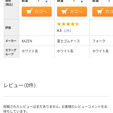
数量
数量
数量
価格
(税込)
カゴへ
カゴへ
カ
評価
4.5
（
2件
）
KAZEN
富士ゴムナース
フォーク
メーカー
カラーグ
ホワイト系
ホワイト系
ホワイト系
ループ
24.0cm
24、24cm、24
サイズ
レディス
男女兼用
レディス
対象
レビュー（0件）
投稿されたレビューはまだありません。お客様のレビューコメントをお
待ちしています。