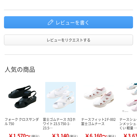
レビューを書く
レビューをリクエストする
人気の商品
フォーク クロスサンダ
富士ゴムナース カ】ホ
ナースフィット2 F-002
ナースシュ
ル 750
ワイト 23.5 750-1-
富士ゴムナース
ンメッシュ 
23.5…
くい 軽量 
￥1,570～
￥3,140
￥6,160～
￥3,6
（税込）
（税込）
（税込）