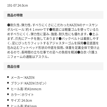
191-07 24.0cm
商品の特徴
●耐久性、弾力性、すべりにくさにこだわったKAZENのナースサン
ダル<ヒール：約４１ｍｍ>です●靴底には軽量ゴムを使っているた
めすべりにくく、弾力性に富み、強度、耐久性にも優れます。●土ふ
まず、爪先にアーチを施してあります●バックベルトは着脱しやす
く、足にぴったりフィットするアジャスターゴムを採用●足底面を
包み込むフットベッド形状の中底を採用。体重を足裏全体で受け止
めるので、長時間の立ち仕事での足への負担を軽減●白衣・介護ユ
ニフォームの通販はアスクル。
商品仕様
メーカー：KAZEN
ブランド：KAZEN（カゼン）
ヒール高：約41mmcm
カラー：ホワイト
サイズ：24.0cm
ヒール高：約41mm