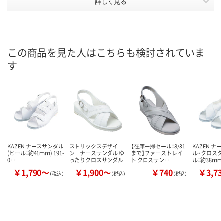
詳しく見る
2583592
2583609
2583627
号
あり
あり
あり
在庫
8月21日（金）
8月21日（金）
8月21日（金）
お届け日
この商品を見た人はこちらも検討されていま
す
数量
数量
数量
カゴへ
カゴへ
カ
KAZEN ナースサンダル
ストリックスデザイ
【在庫一掃セール！8/31
KAZEN 
(ヒール：約41ｍｍ) 191-
ン ナースサンダル ゆ
まで】ファーストレイ
ル・クロス
0…
ったりクロスサンダル
ト クロスサン…
ル：約38ｍ
￥1,790～
￥1,900～
￥740
￥3,7
（税込）
（税込）
（税込）