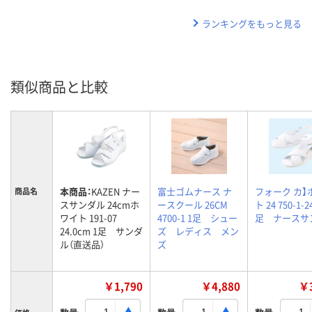
ランキングをもっと見る
類似商品と比較
本商品：
KAZEN ナー
富士ゴムナース ナ
フォーク カ】
商品名
スサンダル 24cmホ
ースクール 26CM
ト 24 750-1-24
ワイト 191-07
4700-1 1足 シュー
足 ナースサ
24.0cm 1足 サンダ
ズ レディス メン
ル（直送品）
ズ
￥1,790
￥4,880
￥3