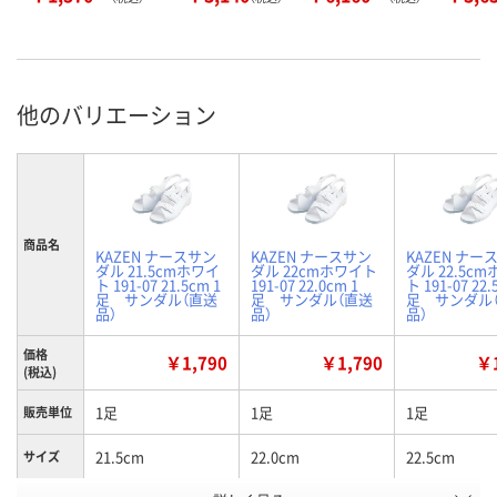
他のバリエーション
商品名
KAZEN ナースサン
KAZEN ナースサン
KAZEN ナー
ダル 21.5cmホワイ
ダル 22cmホワイト
ダル 22.5c
ト 191-07 21.5cm 1
191-07 22.0cm 1
ト 191-07 22.
足 サンダル（直送
足 サンダル（直送
足 サンダル
品）
品）
品）
価格
￥1,790
￥1,790
￥1
(税込)
1足
1足
1足
販売単位
21.5cm
22.0cm
22.5cm
サイズ
お申込番